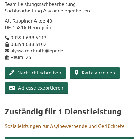
Team Leis­tungs­sach­be­ar­bei­tung
Sach­be­ar­bei­tung Asyl­an­ge­le­gen­hei­ten
Alt Rup­pi­ner Allee 43
DE-​16816 Neu­rup­pin
03391 688 5413
03391 688 5102
alys­sa.reich­rath@opr.de
Raum: 25
Nach­richt schrei­ben
Karte an­zei­gen
Adres­se ex­por­tie­ren
Zu­stän­dig für 1 Dienst­leis­tung
So­zi­al­leis­tun­gen für Asyl­be­wer­ben­de und Ge­flüch­te­te