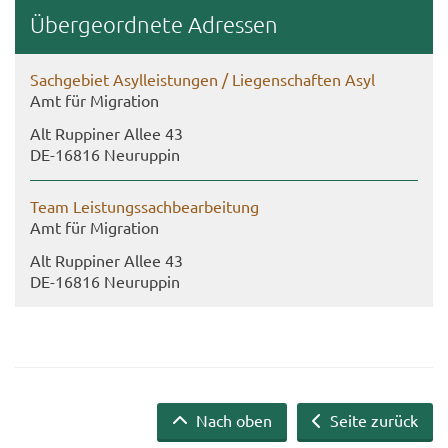
Über­ge­ord­ne­te Adres­sen
Sach­ge­biet Asyl­leis­tun­gen / Lie­gen­schaf­ten Asyl
Amt für Mi­gra­ti­on
Alt Rup­pi­ner Allee 43
DE-​16816 Neu­rup­pin
Team Leis­tungs­sach­be­ar­bei­tung
Amt für Mi­gra­ti­on
Alt Rup­pi­ner Allee 43
DE-​16816 Neu­rup­pin
Nach oben
Seite zurück