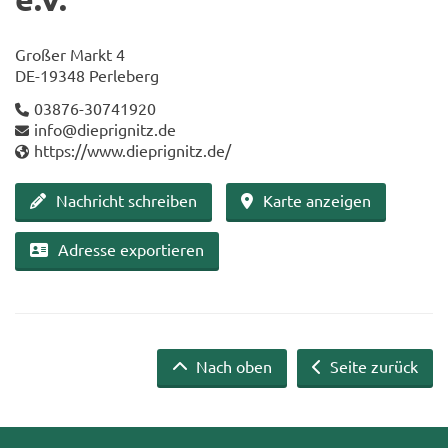
Gro­ßer Markt 4
DE-​19348 Per­le­berg
03876-​30741920
info@diep­ri­g­nitz.de
https://www.diep­ri­g­nitz.de/
Nach­richt schrei­ben
Karte an­zei­gen
Adres­se ex­por­tie­ren
Nach oben
Seite zurück