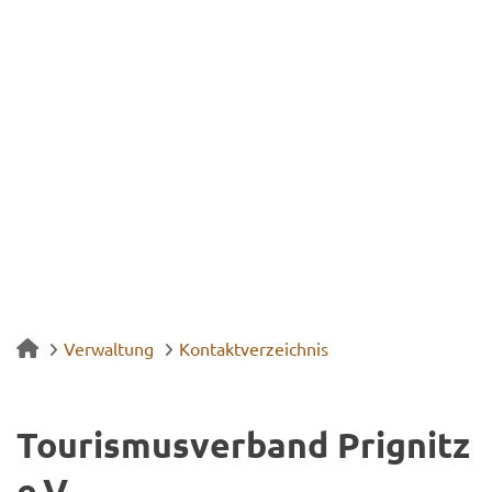
Verwaltung
Kontaktverzeichnis
Tou­ris­mus­ver­band Pri­g­nitz
e.V.