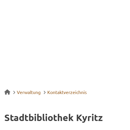
Verwaltung
Kontaktverzeichnis
Stadt­bi­blio­thek Ky­ritz