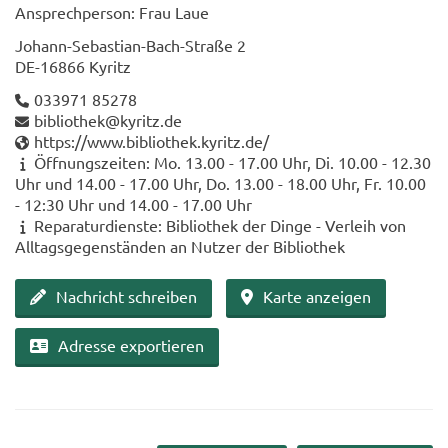
An­sprech­per­son: Frau Laue
Johann-​Sebastian-Bach-Straße 2
DE-​16866 Ky­ritz
033971 85278
bi­blio­thek@ky­ritz.de
https://www.bi­blio­thek.ky­ritz.de/
Öff­nungs­zei­ten: Mo. 13.00 - 17.00 Uhr, Di. 10.00 - 12.30
Uhr und 14.00 - 17.00 Uhr, Do. 13.00 - 18.00 Uhr, Fr. 10.00
- 12:30 Uhr und 14.00 - 17.00 Uhr
Re­pa­ra­tur­diens­te: Bi­blio­thek der Dinge - Ver­leih von
All­tags­ge­gen­stän­den an Nut­zer der Bi­blio­thek
Nach­richt schrei­ben
Karte an­zei­gen
Adres­se ex­por­tie­ren