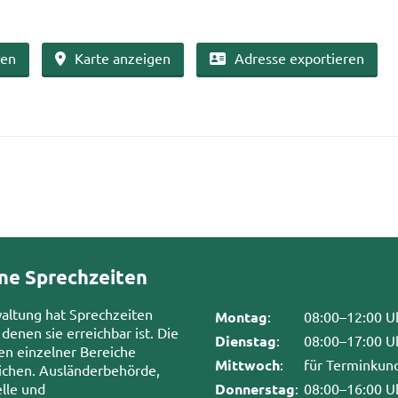
ben
Karte an­zei­gen
Adres­se ex­por­tie­ren
ne Sprechzeiten
waltung hat Sprechzeiten
Montag
:
08:00–12:00 U
 denen sie erreichbar ist. Die
Dienstag
:
08:00–17:00 U
en einzelner Bereiche
Mittwoch
:
für Terminkun
chen. Ausländerbehörde,
lle und
Donnerstag
:
08:00–16:00 U