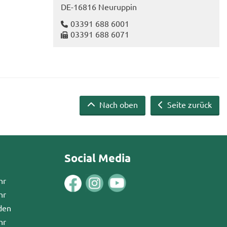
DE-​16816 Neu­rup­pin
03391 688 6001
03391 688 6071
Nach oben
Seite zurück
Social Media
hr
hr
den
hr