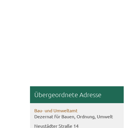
Über­ge­ord­ne­te Adres­se
Bau- und Um­welt­amt
De­zer­nat für Bauen, Ord­nung, Um­welt
Neu­städ­ter Stra­ße 14