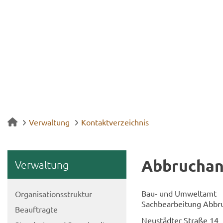
Verwaltung
Kontaktverzeichnis
Ab­bruch­an
Ver­wal­tung
Bau- und Um­welt­amt
Or­ga­ni­sa­ti­ons­struk­tur
Sach­be­ar­bei­tung Ab­br
Be­auf­trag­te
Neu­städ­ter Stra­ße 14