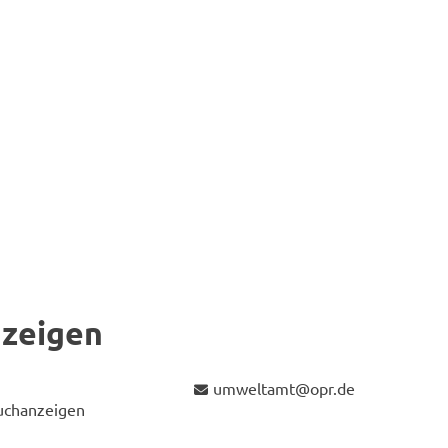
­zei­gen
um­welt­amt@opr.de
uch­an­zei­gen