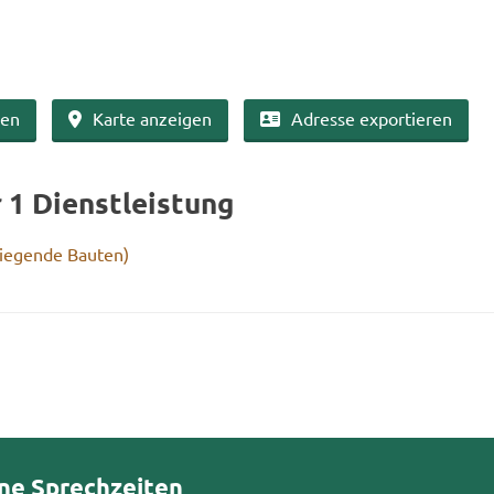
ben
Karte an­zei­gen
Adres­se ex­por­tie­ren
r 1 Dienst­leis­tung
ie­gen­de Bau­ten)
ne Sprechzeiten