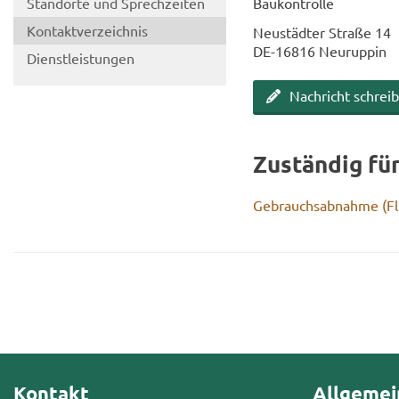
Stand­or­te und Sprech­zei­ten
Bau­kon­trol­le
Kon­takt­ver­zeich­nis
Neu­städ­ter Stra­ße 14
DE-​16816 Neu­rup­pin
Dienst­leis­tun­gen
Nach­richt schrei­
Zu­stän­dig fü
Ge­brauchs­ab­nah­me (Fl
Kontakt
Allgemei