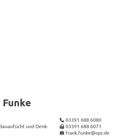
k Funke
03391 688 6080
 Bau­auf­sicht und Denk­
03391 688 6071
frank.funke@opr.de