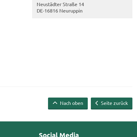
Neu­städ­ter Stra­ße 14
DE-​16816 Neu­rup­pin
Nach oben
Seite zurück
Social Media