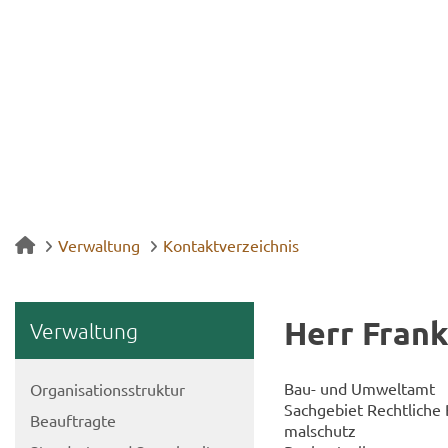
Verwaltung
Kontaktverzeichnis
Herr Fran
Ver­wal­tung
Bau- und Um­welt­amt
Or­ga­ni­sa­ti­ons­struk­tur
Sach­ge­biet Recht­li­che
Be­auf­trag­te
mal­schutz