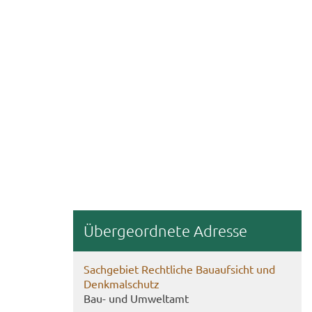
Über­ge­ord­ne­te Adres­se
Sach­ge­biet Recht­li­che Bau­auf­sicht und
Denk­mal­schutz
Bau- und Um­welt­amt