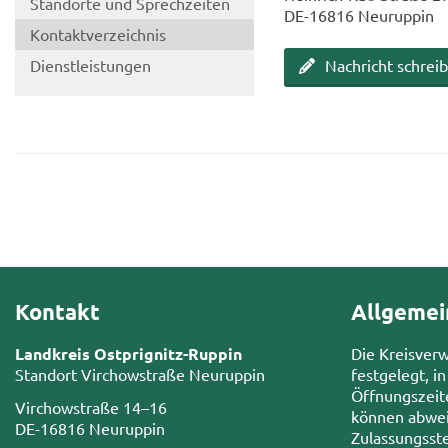
Stand­or­te und Sprech­zei­ten
DE-​16816 Neu­rup­pin
Kon­takt­ver­zeich­nis
Dienst­leis­tun­gen
Nach­richt schrei­
Kontakt
Allgemei
Landkreis Ostprignitz-Ruppin
Die Kreisver
Standort Virchowstraße Neuruppin
festgelegt, in
Öffnungszeit
Virchowstraße 14–16
können abwei
DE-16816 Neuruppin
Zulassungsste