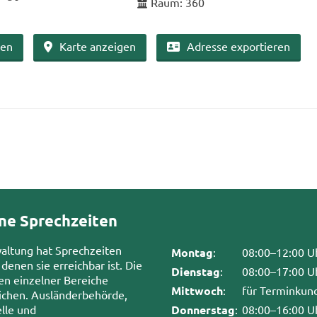
Raum: 360
ben
Karte an­zei­gen
Adres­se ex­por­tie­ren
ne Sprechzeiten
waltung hat Sprechzeiten
Montag
:
08:00–12:00 U
 denen sie erreichbar ist. Die
Dienstag
:
08:00–17:00 U
en einzelner Bereiche
Mittwoch
:
für Terminkun
chen. Ausländerbehörde,
lle und
Donnerstag
:
08:00–16:00 U