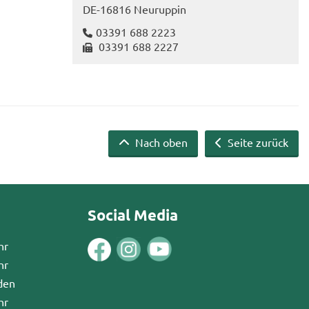
DE-​16816 Neu­rup­pin
03391 688 2223
03391 688 2227
Nach oben
Seite zurück
Social Media
hr
hr
den
hr