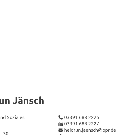
run Jänsch
nd So­zia­les
03391 688 2225
03391 688 2227
hei­drun.ja­ensch@opr.de
7–30