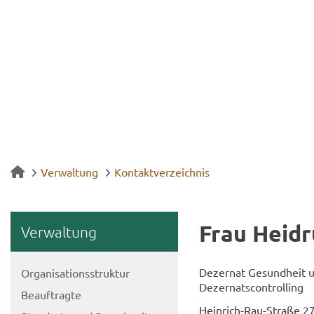
Verwaltung
Kontaktverzeichnis
Frau Hei­d
Ver­wal­tung
De­zer­nat Ge­sund­heit u
Or­ga­ni­sa­ti­ons­struk­tur
De­zer­nats­con­trol­ling
Be­auf­trag­te
Heinrich-​Rau-Straße 2