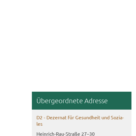
Über­ge­ord­ne­te Adres­se
D2 - De­zer­nat für Ge­sund­heit und So­zia­
les
Heinrich-​Rau-Straße 27–30