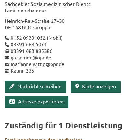
Sach­ge­biet So­zi­al­me­di­zi­ni­scher Dienst
Fa­mi­li­en­heb­am­me
Heinrich-​Rau-Straße 27–30
DE-​16816 Neu­rup­pin
0152 09331052
(Mobil)
03391 688 5071
03391 688 885386
ga-​somed@opr.de
ma­ri­an­ne.wit­tig@opr.de
Raum: 235
Nach­richt schrei­ben
Karte an­zei­gen
Adres­se ex­por­tie­ren
Zu­stän­dig für 1 Dienst­leis­tung
Fa­mi­li­en­heb­am­me des Land­krei­ses