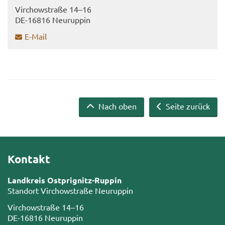
Virch­ow­stra­ße 14–16
DE-​16816 Neu­rup­pin
E-​Mail
Nach oben
Seite zurück
Kontakt
Landkreis Ostprignitz-Ruppin
Standort Virchowstraße Neuruppin
Virchowstraße 14–16
DE-16816 Neuruppin