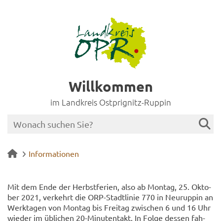
Willkommen
im Landkreis Ostprignitz-Ruppin
Informationen
Mit dem Ende der Herbst­fe­ri­en, also ab Mon­tag, 25. Ok­to­
ber 2021, ver­kehrt die ORP-​Stadtlinie 770 in Neu­rup­pin an
Werk­ta­gen von Mon­tag bis Frei­tag zwi­schen 6 und 16 Uhr
wie­der im üb­li­chen 20-​Minutentakt. In Folge des­sen fah­