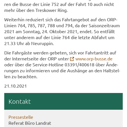
ren die Busse der Linie 752 auf der Fahrt 10 auch nicht
mehr über den Tres­kower Ring.
Wei­ter­hin re­du­ziert sich das Fahrt­an­ge­bot auf den ORP-​
Linien 764, 785, 787, 788 und 794, da der Sai­son­zeit­raum
2021 am Sonn­tag, 24. Ok­to­ber 2021, endet. So ent­fällt
unter an­de­rem auf der Linie 764 die letz­te Ab­fahrt um
21.33 Uhr ab Neu­rup­pin.
Die Fahr­gäs­te wer­den ge­be­ten, sich vor Fahrt­an­tritt auf
der In­ter­net­sei­te der ORP unter
www.orp-​busse.de
oder über die Service-​Hotline 03391/400618 über Än­de­
run­gen zu in­for­mie­ren und die Aus­hän­ge an den Halt­stel­
len zu be­ach­ten.
21.10.2021
Kon­takt
Pres­se­stel­le
Re­fe­rat Büro Land­rat