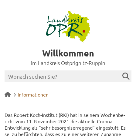
Willkommen
im Landkreis Ostprignitz-Ruppin
Informationen
Das Ro­bert Koch-​Institut (RKI) hat in sei­nem Wo­chen­be­
richt vom 11. No­vem­ber 2021 die ak­tu­el­le Corona-​
Entwicklung als "sehr be­sorg­nis­er­re­gend" ein­ge­stuft. Es
sei zu be­fürch­ten, dass es zu einer wei­te­ren Zu­nah­me