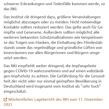
schwe­rer Er­kran­kun­gen und To­des­fäl­le kom­men werde, so
das RKI.
Das In­sti­tut rät drin­gend dazu, grö­ße­re Ver­an­stal­tun­gen
mög­lichst ab­zu­sa­gen oder zu mei­den. Nicht not­wen­di­ge
Kon­tak­te soll­ten re­du­ziert wer­den. Das gelte auch für Ge­
impf­te und Ge­ne­se­ne. Au­ßer­dem soll­ten mög­lichst alle
wei­te­ren be­kann­ten Schutz­maß­nah­men wie bei­spiels­wei­
se das Tra­gen von Mas­ken, die Ein­hal­tung des Min­dest­ab­
stands sowie das re­gel­mä­ßi­ge und gründ­li­che Lüf­ten von
In­nen­räu­men von allen Bür­ge­rin­nen und Bür­gern um­ge­
setzt wer­den.
Das RKI emp­fiehlt wei­ter drin­gend, die Impf­an­ge­bo­te
gegen COVID-​19 wahr­zu­neh­men und auf einen voll­stän­di­
gen Impf­schutz zu ach­ten. Die Ge­fähr­dung für die Ge­sund­
heit der nicht oder nur ein­mal ge­impf­ten Be­völ­ke­rung in
Deutsch­land wird ins­ge­samt vom In­sti­tut als "sehr hoch"
ein­ge­schätzt.
Wö­chent­li­cher La­ge­be­richt des RKI vom 11. No­vem­ber
2021