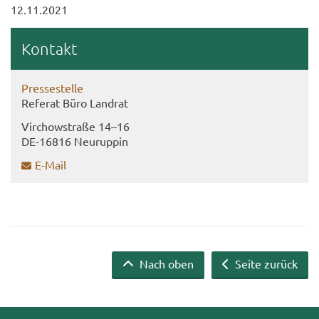
12.11.2021
Kon­takt
Pres­se­stel­le
Re­fe­rat Büro Land­rat
Virch­ow­stra­ße 14–16
DE-​16816 Neu­rup­pin
E-​Mail
Nach oben
Seite zurück