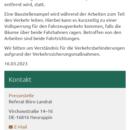
ent­fernt wird, statt.
Eine Bau­stel­len­am­pel wird wäh­rend der Ar­bei­ten zum Teil
den Ver­kehr lei­ten. Hier­bei kann es kurz­zei­tig zu einer
Voll­sper­rung für den Fahr­zeug­ver­kehr kom­men, falls die
Bäume über beide Fahr­bah­nen ragen. Be­trof­fen von den
Ar­bei­ten sind beide Fahrt­rich­tun­gen.
Wir bit­ten um Ver­ständ­nis für die Ver­kehrs­be­hin­de­run­gen
auf­grund der Ver­kehrs­si­che­rungs­maß­nah­men.
16.03.2023
Kon­takt
Pres­se­stel­le
Re­fe­rat Büro Land­rat
Virch­ow­stra­ße 14–16
DE-​16816 Neu­rup­pin
E-​Mail