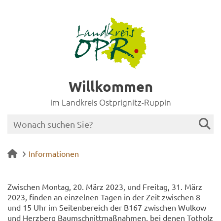
Willkommen
im Landkreis Ostprignitz-Ruppin
Informationen
Zwi­schen Mon­tag, 20. März 2023, und Frei­tag, 31. März
2023, fin­den an ein­zel­nen Tagen in der Zeit zwi­schen 8
und 15 Uhr im Sei­ten­be­reich der B167 zwi­schen Wul­kow
und Herz­berg Baum­schnitt­maß­nah­men, bei denen Tot­holz