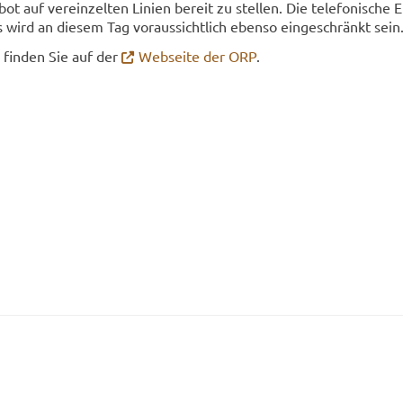
bot auf ver­ein­zel­ten Li­ni­en be­reit zu stel­len. Die te­le­fo­ni­sche E
 wird an die­sem Tag vor­aus­sicht­lich eben­so ein­ge­schränkt sein
en fin­den Sie auf der
Web­sei­te der ORP
.