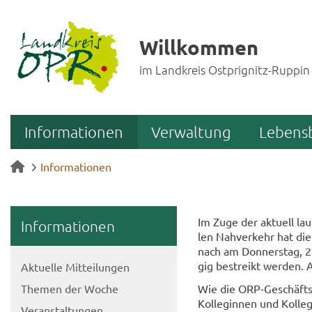
Willkommen
im Landkreis Ostprignitz-Ruppin
Informationen
Verwaltung
Lebens
Informationen
Im Zuge der ak­tu­ell lau
In­for­ma­tio­nen
len Nah­ver­kehr hat die
nach am Don­ners­tag, 29
gig be­streikt wer­den. A
Ak­tu­el­le Mit­tei­lun­gen
The­men der Woche
Wie die ORP-​Geschäftsfü
Kol­le­gin­nen und Kol­le
Ver­an­stal­tun­gen