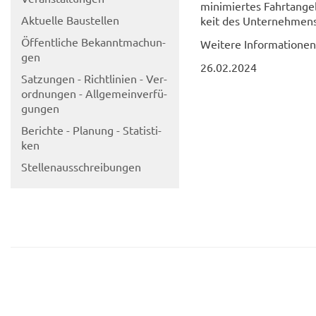
mi­ni­mier­tes Fahrt­an­ge­
Ak­tu­el­le Bau­stel­len
keit des Un­ter­neh­mens
Öf­fent­li­che Be­kannt­ma­chun­
Wei­te­re In­for­ma­tio­n
gen
26.02.2024
Sat­zun­gen - Richt­li­ni­en - Ver­
ord­nun­gen - All­ge­mein­ver­fü­
gun­gen
Be­rich­te - Pla­nung - Sta­tis­ti­
ken
Stel­len­aus­schrei­bun­gen