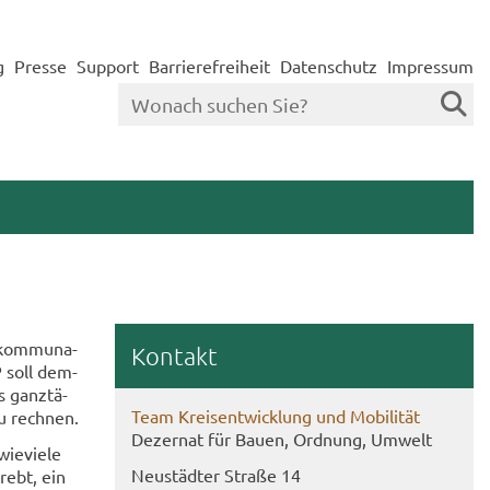
g
Presse
Support
Barrierefreiheit
Datenschutz
Impressum
 kom­mu­na­
Kon­takt
P soll dem­
s ganz­tä­
Team Kreis­ent­wick­lung und Mo­bi­li­tät
zu rech­nen.
De­zer­nat für Bauen, Ord­nung, Um­welt
ie­vie­le
Neu­städ­ter Stra­ße 14
trebt, ein