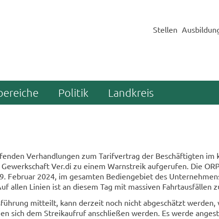
Stellen
Ausbildun
bereiche
Politik
Landkreis
­fen­den Ver­hand­lun­gen zum Ta­rif­ver­trag der Be­schäf­tig­ten im
 Ge­werk­schaft Ver.di zu einem Warn­streik auf­ge­ru­fen. Die OR
. Fe­bru­ar 2024, im ge­sam­ten Be­dien­ge­biet des Un­ter­neh­men
uf allen Li­ni­en ist an die­sem Tag mit mas­si­ven Fahrt­aus­fäl­len 
hrung mit­teilt, kann der­zeit noch nicht ab­ge­schätzt wer­den, w
­gen sich dem Streik­auf­ruf an­schlie­ßen wer­den. Es werde an­ge­s