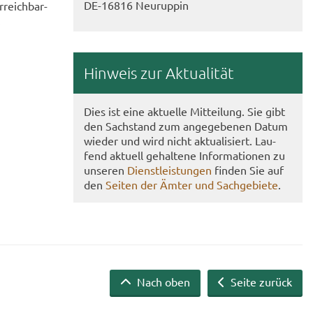
DE-​16816 Neu­rup­pin
r­reich­bar­
.
Hin­weis zur Ak­tua­li­tät
Dies ist eine ak­tu­el­le Mit­tei­lung. Sie gibt
den Sach­stand zum an­ge­ge­be­nen Datum
wie­der und wird nicht ak­tua­li­siert. Lau­
fend ak­tu­ell ge­hal­te­ne In­for­ma­tio­nen zu
un­se­ren
Dienst­leis­tun­gen
fin­den Sie auf
den
Sei­ten der Ämter und Sach­ge­bie­te
.
Nach oben
Seite zurück