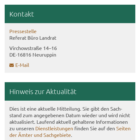
Kon­takt
Pres­se­stel­le
Re­fe­rat Büro Land­rat
Virch­ow­stra­ße 14–16
DE-​16816 Neu­rup­pin
E-​Mail
Hin­weis zur Ak­tua­li­tät
Dies ist eine ak­tu­el­le Mit­tei­lung. Sie gibt den Sach­
stand zum an­ge­ge­be­nen Datum wie­der und wird nicht
ak­tua­li­siert. Lau­fend ak­tu­ell ge­hal­te­ne In­for­ma­tio­nen
zu un­se­ren
Dienst­leis­tun­gen
fin­den Sie auf den
Sei­ten
der Ämter und Sach­ge­bie­te
.