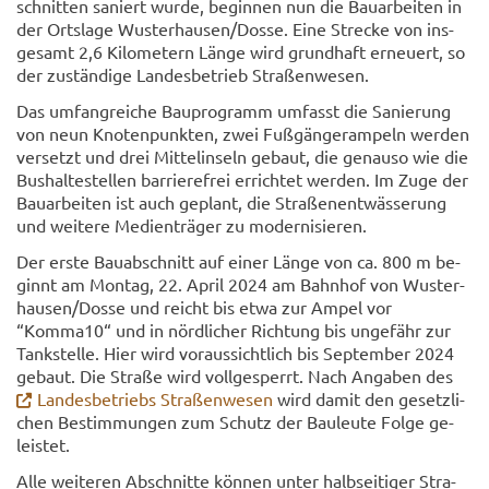
schnit­ten sa­niert wurde, be­gin­nen nun die Bau­ar­bei­ten in
der Orts­la­ge Wus­ter­hau­sen/Dosse. Eine Stre­cke von ins­
ge­samt 2,6 Ki­lo­me­tern Länge wird grund­haft er­neu­ert, so
der zu­stän­di­ge Lan­des­be­trieb Stra­ßen­we­sen.
Das um­fang­rei­che Bau­pro­gramm um­fasst die Sa­nie­rung
von neun Kno­ten­punk­ten, zwei Fuß­gän­ger­am­peln wer­den
ver­setzt und drei Mit­tel­in­seln ge­baut, die ge­nau­so wie die
Bus­hal­te­stel­len bar­rie­re­frei er­rich­tet wer­den. Im Zuge der
Bau­ar­bei­ten ist auch ge­plant, die Stra­ßen­ent­wäs­se­rung
und wei­te­re Me­di­en­trä­ger zu mo­der­ni­sie­ren.
Der erste Bau­ab­schnitt auf einer Länge von ca. 800 m be­
ginnt am Mon­tag, 22. April 2024 am Bahn­hof von Wus­ter­
hau­sen/Dosse und reicht bis etwa zur Ampel vor
“Komma10“ und in nörd­li­cher Rich­tung bis un­ge­fähr zur
Tank­stel­le. Hier wird vor­aus­sicht­lich bis Sep­tem­ber 2024
ge­baut. Die Stra­ße wird voll­ge­sperrt. Nach An­ga­ben des
Lan­des­be­triebs Stra­ßen­we­sen
wird damit den ge­setz­li­
chen Be­stim­mun­gen zum Schutz der Bau­leu­te Folge ge­
leis­tet.
Alle wei­te­ren Ab­schnit­te kön­nen unter halb­sei­ti­ger Stra­