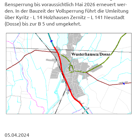
ßen­sper­rung bis vor­aus­sicht­lich Mai 2026 er­neu­ert wer­
den. In der Bau­zeit der Voll­sper­rung führt die Um­lei­tung
über Ky­ritz - L 14 Holz­hau­sen Zer­nitz – L 141 Neu­stadt
(Dosse) bis zur B 5 und um­ge­kehrt.
05.04.2024