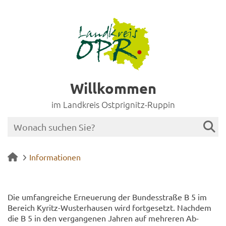
Willkommen
im Landkreis Ostprignitz-Ruppin
Informationen
Die um­fang­rei­che Er­neue­rung der Bun­des­stra­ße B 5 im
Be­reich Kyritz-​Wusterhausen wird fort­ge­setzt. Nach­dem
die B 5 in den ver­gan­ge­nen Jah­ren auf meh­re­ren Ab­