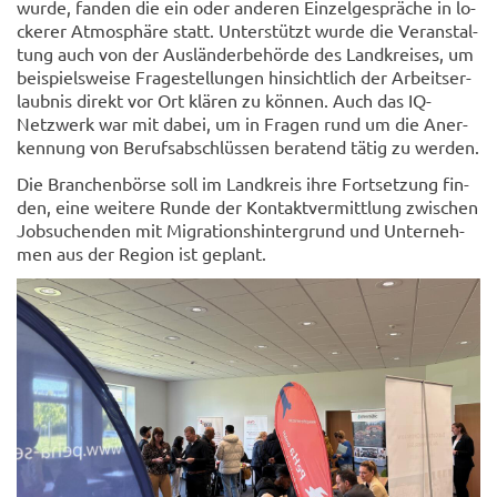
wurde, fan­den die ein oder an­de­ren Ein­zel­ge­sprä­che in lo­
cke­rer At­mo­sphä­re statt. Un­ter­stützt wurde die Ver­an­stal­
tung auch von der Aus­län­der­be­hör­de des Land­krei­ses, um
bei­spiels­wei­se Fra­ge­stel­lun­gen hin­sicht­lich der Ar­beits­er­
laub­nis di­rekt vor Ort klä­ren zu kön­nen. Auch das IQ-​
Netzwerk war mit dabei, um in Fra­gen rund um die An­er­
ken­nung von Be­rufs­ab­schlüs­sen be­ra­tend tätig zu wer­den.
Die Bran­chen­bör­se soll im Land­kreis ihre Fort­set­zung fin­
den, eine wei­te­re Runde der Kon­takt­ver­mitt­lung zwi­schen
Job­su­chen­den mit Mi­gra­ti­ons­hin­ter­grund und Un­ter­neh­
men aus der Re­gi­on ist ge­plant.