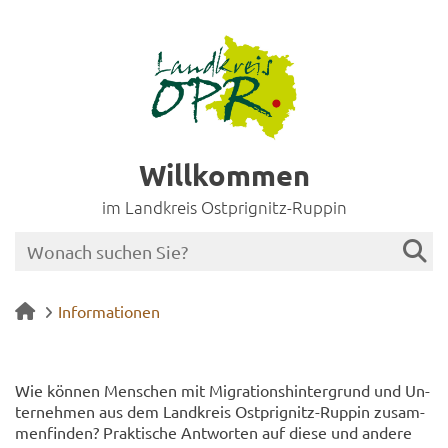
Willkommen
im Landkreis Ostprignitz-Ruppin
Informationen
Wie kön­nen Men­schen mit Mi­gra­ti­ons­hin­ter­grund und Un­
ter­neh­men aus dem Land­kreis Ostprignitz-​Ruppin zu­sam­
men­fin­den? Prak­ti­sche Ant­wor­ten auf diese und an­de­re