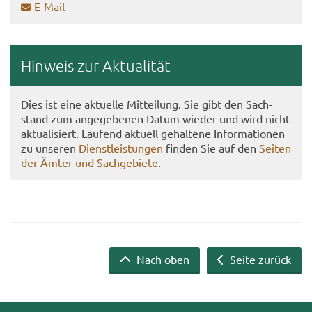
E-​Mail
Hin­weis zur Ak­tua­li­tät
Dies ist eine ak­tu­el­le Mit­tei­lung. Sie gibt den Sach­
stand zum an­ge­ge­be­nen Datum wie­der und wird nicht
ak­tua­li­siert. Lau­fend ak­tu­ell ge­hal­te­ne In­for­ma­tio­nen
zu un­se­ren
Dienst­leis­tun­gen
fin­den Sie auf den
Sei­ten
der Ämter und Sach­ge­bie­te
.
Nach oben
Seite zurück