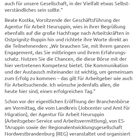
auch für un­se­re Ge­sell­schaft, in der Viel­falt etwas Selbst­
ver­ständ­li­ches sein soll­te.“
Beate Kost­ka, Vor­sit­zen­de der Ge­schäfts­füh­rung der
Agen­tur für Ar­beit Neu­rup­pin, wies in ihrer Be­grü­ßung
eben­falls auf die große Nach­fra­ge nach Ar­beits­kräf­ten in
Ostprignitz-​Ruppin hin und rich­te­te ihre Worte di­rekt an
die Teil­neh­men­den: „Wir brau­chen Sie, mit Ihrem gan­zen
En­ga­ge­ment, das Sie mit­brin­gen und ihrem Er­fah­rungs­
schatz. Nut­zen Sie die Chan­cen, die diese Börse mit der
hier ver­tre­te­nen Kom­pe­tenz bie­tet. Die Kom­mu­ni­ka­ti­on
und der Aus­tausch mit­ein­an­der ist wich­tig, um ge­mein­sam
zum Er­folg zu kom­men – das gilt für Ar­beit­ge­ber wie auch
für Ar­beit­su­chen­de. Ich wün­sche je­den­falls allen, die
heute hier sind, einen er­folg­rei­chen Tag.“
Schon vor der ei­gent­li­chen Er­öff­nung der Bran­chen­bör­se
am Vor­mit­tag, die vom Land­kreis (Job­cen­ter und Amt für
Mi­gra­ti­on), der Agen­tur für Ar­beit Neu­rup­pin
(Arbeitsgeber-​Service und Ar­beits­ver­mitt­lung), von ES­
TArup­pin sowie der Re­gio­nal­ent­wick­lungs­ge­sell­schaft
Nord­west­bran­den­burg (REG) ver­an­stal­tet und or­ga­ni­siert