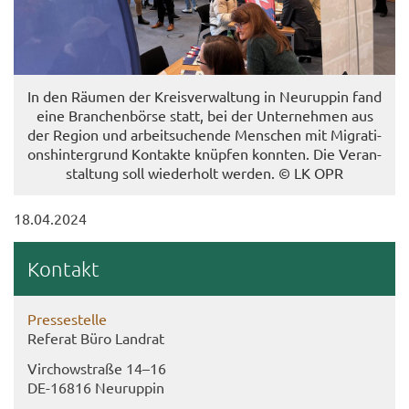
In den Räu­men der Kreis­ver­wal­tung in Neu­rup­pin fand
eine Bran­chen­bör­se statt, bei der Un­ter­neh­men aus
der Re­gi­on und ar­beit­su­chen­de Men­schen mit Mi­gra­ti­
ons­hin­ter­grund Kon­tak­te knüp­fen konn­ten. Die Ver­an­
stal­tung soll wie­der­holt wer­den. © LK OPR
18.04.2024
Kon­takt
Pres­se­stel­le
Re­fe­rat Büro Land­rat
Virch­ow­stra­ße 14–16
DE-​16816 Neu­rup­pin