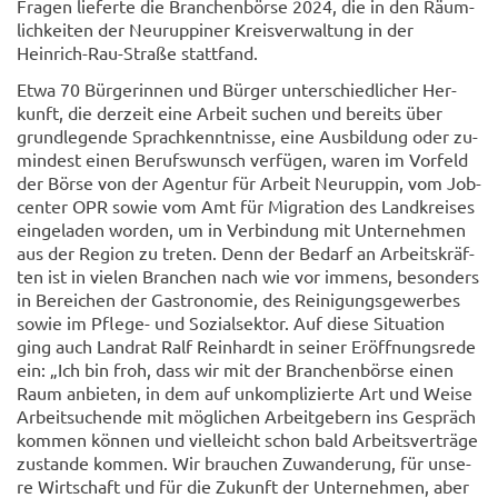
Fra­gen lie­fer­te die Bran­chen­bör­se 2024, die in den Räum­
lich­kei­ten der Neu­rup­pi­ner Kreis­ver­wal­tung in der
Heinrich-​Rau-Straße statt­fand.
Etwa 70 Bür­ge­rin­nen und Bür­ger un­ter­schied­li­cher Her­
kunft, die der­zeit eine Ar­beit su­chen und be­reits über
grund­le­gen­de Sprach­kennt­nis­se, eine Aus­bil­dung oder zu­
min­dest einen Be­rufs­wunsch ver­fü­gen, waren im Vor­feld
der Börse von der Agen­tur für Ar­beit Neu­rup­pin, vom Job­
cen­ter OPR sowie vom Amt für Mi­gra­ti­on des Land­krei­ses
ein­ge­la­den wor­den, um in Ver­bin­dung mit Un­ter­neh­men
aus der Re­gi­on zu tre­ten. Denn der Be­darf an Ar­beits­kräf­
ten ist in vie­len Bran­chen nach wie vor im­mens, be­son­ders
in Be­rei­chen der Gas­tro­no­mie, des Rei­ni­gungs­ge­wer­bes
sowie im Pflege-​ und So­zi­al­sek­tor. Auf diese Si­tua­ti­on
ging auch Land­rat Ralf Rein­hardt in sei­ner Er­öff­nungs­re­de
ein: „Ich bin froh, dass wir mit der Bran­chen­bör­se einen
Raum an­bie­ten, in dem auf un­kom­pli­zier­te Art und Weise
Ar­beit­su­chen­de mit mög­li­chen Ar­beit­ge­bern ins Ge­spräch
kom­men kön­nen und viel­leicht schon bald Ar­beits­ver­trä­ge
zu­stan­de kom­men. Wir brau­chen Zu­wan­de­rung, für un­se­
re Wirt­schaft und für die Zu­kunft der Un­ter­neh­men, aber