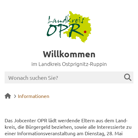
Willkommen
im Landkreis Ostprignitz-Ruppin
Informationen
Das Job­cen­ter OPR lädt wer­den­de El­tern aus dem Land­
kreis, die Bür­ger­geld be­zie­hen, sowie alle In­ter­es­sier­te zu
einer In­for­ma­ti­ons­ver­an­stal­tung am Diens­tag, 28. Mai