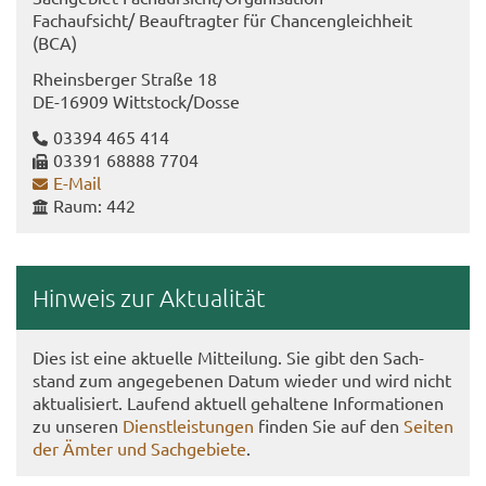
Fach­auf­sicht/ Be­auf­trag­ter für Chan­cen­gleich­heit
(BCA)
Rheins­ber­ger Stra­ße 18
DE-​16909 Witt­stock/Dosse
03394 465 414
03391 68888 7704
E-​Mail
Raum: 442
Hin­weis zur Ak­tua­li­tät
Dies ist eine ak­tu­el­le Mit­tei­lung. Sie gibt den Sach­
stand zum an­ge­ge­be­nen Datum wie­der und wird nicht
ak­tua­li­siert. Lau­fend ak­tu­ell ge­hal­te­ne In­for­ma­tio­nen
zu un­se­ren
Dienst­leis­tun­gen
fin­den Sie auf den
Sei­ten
der Ämter und Sach­ge­bie­te
.