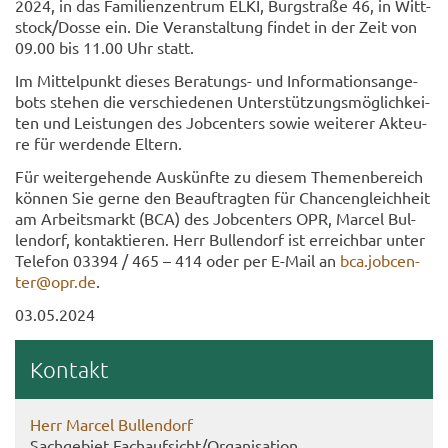
2024, in das Fa­mi­li­en­zen­trum ELKI, Burg­stra­ße 46, in Witt­
stock/Dosse ein. Die Ver­an­stal­tung fin­det in der Zeit von
09.00 bis 11.00 Uhr statt.
Im Mit­tel­punkt die­ses Beratungs-​ und In­for­ma­ti­ons­an­ge­
bots ste­hen die ver­schie­de­nen Un­ter­stüt­zungs­mög­lich­kei­
ten und Leis­tun­gen des Job­cen­ters sowie wei­te­rer Ak­teu­
re für wer­den­de El­tern.
Für wei­ter­ge­hen­de Aus­künf­te zu die­sem The­men­be­reich
kön­nen Sie gerne den Be­auf­trag­ten für Chan­cen­gleich­heit
am Ar­beits­markt (BCA) des Job­cen­ters OPR, Mar­cel Bul­
len­dorf, kon­tak­tie­ren. Herr Bul­len­dorf ist er­reich­bar unter
Te­le­fon 03394 / 465 – 414 oder per E-​Mail an
bca.job­cen­
ter@opr.de
.
03.05.2024
Kon­takt
Herr Mar­cel Bul­len­dorf
Sach­ge­biet Fach­auf­sicht/Or­ga­ni­sa­ti­on