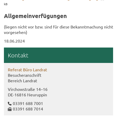
kB
All­ge­mein­ver­fü­gun­gen
(lie­gen nicht vor bzw. sind für diese Be­kannt­ma­chung nicht
vor­ge­se­hen)
18.06.2024
Kon­takt
Re­fe­rat Büro Land­rat
Be­su­cher­an­schrift
Be­reich Land­rat
Virch­ow­stra­ße 14–16
DE-​16816 Neu­rup­pin
03391 688 7001
03391 688 7014