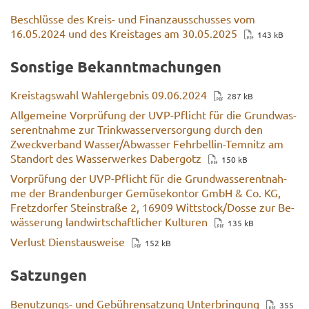
Be­schlüs­se des Kreis-​ und Fi­nanz­aus­schus­ses vom
16.05.2024 und des Kreis­ta­ges am 30.05.2025
143 kB
Sons­ti­ge Be­kannt­ma­chun­gen
Kreis­tags­wahl Wahl­er­geb­nis 09.06.2024
287 kB
All­ge­mei­ne Vor­prü­fung der UVP-​Pflicht für die Grund­was­
ser­ent­nah­me zur Trink­was­ser­ver­sor­gung durch den
Zweck­ver­band Was­ser/Ab­was­ser Fehrbellin-​Temnitz am
Stand­ort des Was­ser­wer­kes Da­ber­gotz
150 kB
Vor­prü­fung der UVP-​Pflicht für die Grund­was­ser­ent­nah­
me der Bran­den­bur­ger Ge­mü­se­kon­tor GmbH & Co. KG,
Fretz­dor­fer Stein­stra­ße 2, 16909 Witt­stock/Dosse zur Be­
wäs­se­rung land­wirt­schaft­li­cher Kul­tu­ren
135 kB
Ver­lust Dienst­aus­wei­se
152 kB
Sat­zun­gen
Benutzungs-​ und Ge­büh­ren­sat­zung Un­ter­brin­gung
355