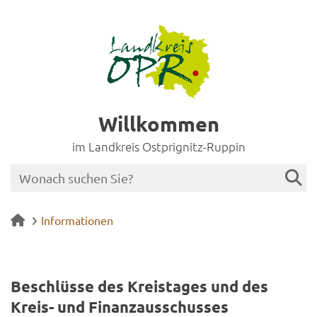
Willkommen
im Landkreis Ostprignitz-Ruppin
Informationen
Be­schlüs­se des Kreis­ta­ges und des
Kreis-​ und Fi­nanz­aus­schus­ses