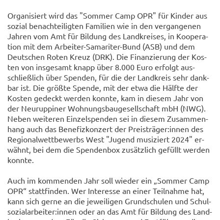
Or­ga­ni­siert wird das "Som­mer Camp OPR" für Kin­der aus
so­zi­al be­nach­tei­lig­ten Fa­mi­li­en wie in den ver­gan­ge­nen
Jah­ren vom Amt für Bil­dung des Land­krei­ses, in Ko­ope­ra­
ti­on mit dem Arbeiter-​Samariter-Bund (ASB) und dem
Deut­schen Roten Kreuz (DRK). Die Fi­nan­zie­rung der Kos­
ten von ins­ge­samt knapp über 8.000 Euro er­folgt aus­
schließ­lich über Spen­den, für die der Land­kreis sehr dank­
bar ist. Die größ­te Spen­de, mit der etwa die Hälf­te der
Kos­ten ge­deckt wer­den konn­te, kam in die­sem Jahr von
der Neu­rup­pi­ner Woh­nungs­bau­ge­sell­schaft mbH (NWG).
Neben wei­te­ren Ein­zel­spen­den sei in die­sem Zu­sam­men­
hang auch das Be­ne­fiz­kon­zert der Preis­trä­ger:innen des
Re­gio­nal­wett­be­werbs West "Ju­gend mu­si­ziert 2024" er­
wähnt, bei dem die Spen­den­box zu­sätz­lich ge­füllt wer­den
konn­te.
Auch im kom­men­den Jahr soll wie­der ein „Som­mer Camp
OPR“ statt­fin­den. Wer In­ter­es­se an einer Teil­nah­me hat,
kann sich gerne an die je­wei­li­gen Grund­schu­len und Schul­
so­zi­al­ar­bei­ter:innen oder an das Amt für Bil­dung des Land­