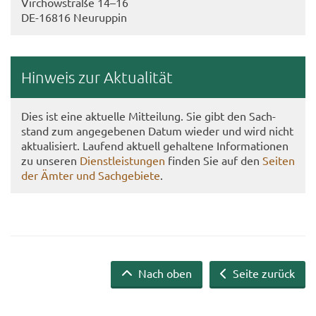
Virch­ow­stra­ße 14–16
DE-​16816 Neu­rup­pin
Hin­weis zur Ak­tua­li­tät
Dies ist eine ak­tu­el­le Mit­tei­lung. Sie gibt den Sach­
stand zum an­ge­ge­be­nen Datum wie­der und wird nicht
ak­tua­li­siert. Lau­fend ak­tu­ell ge­hal­te­ne In­for­ma­tio­nen
zu un­se­ren
Dienst­leis­tun­gen
fin­den Sie auf den
Sei­ten
der Ämter und Sach­ge­bie­te
.
Nach oben
Seite zurück