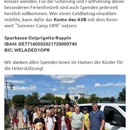
krei­ses wen­den. Für die Si­che­rung und Fort­füh­rung die­ser
be­son­de­ren Fe­ri­en­frei­zeit sind auch Spen­den je­der­zeit
herz­lich will­kom­men. Wer einen Geld­be­trag ein­zah­len
möch­te, kann dafür das
Konto des ASB
mit dem Kenn­
wort "Som­mer Camp OPR" nut­zen:
Spar­kas­se Ostprignitz-​Ruppin
IBAN: DE77160502021720000740
BIC: WELADED1OPR
Wir dan­ken allen Spen­der:innen im Namen der Kin­der für
die Un­ter­stüt­zung!