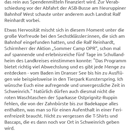
das rein aus Spen­den­mit­teln fi­nan­ziert wird. Zur Ver­ab­
schie­dung vor der Ab­fahrt der ASB-​Busse am Neu­rup­pi­ner
Bahn­hof West schau­te unter an­de­rem auch Land­rat Ralf
Rein­hardt vor­bei.
Etwas Ner­vo­si­tät mischt sich in die­sem Mo­ment unter die
große Vor­freu­de bei den Sechst­kläss­ler:innen, die sich am
Bahn­hof ein­ge­fun­den hat­ten, und die Ralf Rein­hardt,
Schirm­herr der Ak­ti­on „Som­mer Camp OPR“, schon mal
auf span­nen­de und er­leb­nis­rei­che fünf Tage im Schul­land­
heim des Land­krei­ses ein­stim­men konn­te: "Das Pro­gramm
bie­tet rich­tig viel Ab­wechs­lung und es gibt jede Menge zu
ent­de­cken - vom Baden im Dran­ser See bis hin zu Aus­flü­
gen wie bei­spiels­wei­se in den Tier­park Kunst­er­spring. Ich
wün­sche Euch eine auf­re­gen­de und un­ver­gess­li­che Zeit in
Schw­ein­rich." Na­tür­lich dür­fen auch dies­mal nicht die
roten Wasch­ta­schen der Spar­kas­se Ostprignitz-​Ruppin
feh­len, die von der Zahn­bürs­te bis zur Ba­de­kap­pe alles
ent­hal­ten, was man so für einen Auf­ent­halt in einer Fe­ri­
en­frei­zeit braucht. Nicht zu ver­ges­sen die T-​Shirts und
Bas­caps, die es dann noch vor Ort in Schw­ein­rich geben
wird.