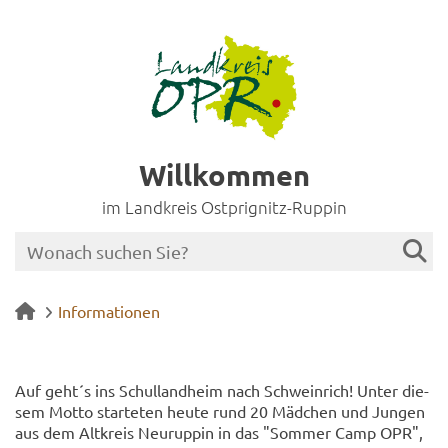
Willkommen
im Landkreis Ostprignitz-Ruppin
Informationen
Auf geht´s ins Schul­land­heim nach Schw­ein­rich! Unter die­
sem Motto star­te­ten heute rund 20 Mäd­chen und Jun­gen
aus dem Alt­kreis Neu­rup­pin in das "Som­mer Camp OPR",