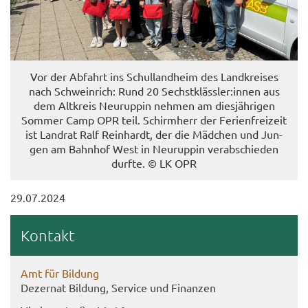
Vor der Ab­fahrt ins Schul­land­heim des Land­krei­ses
nach Schw­ein­rich: Rund 20 Sechst­kläss­ler:innen aus
dem Alt­kreis Neu­rup­pin neh­men am dies­jäh­ri­gen
Som­mer Camp OPR teil. Schirm­herr der Fe­ri­en­frei­zeit
ist Land­rat Ralf Rein­hardt, der die Mäd­chen und Jun­
gen am Bahn­hof West in Neu­rup­pin ver­ab­schie­den
durf­te. © LK OPR
29.07.2024
Kon­takt
Amt für Bil­dung
De­zer­nat Bil­dung, Ser­vice und Fi­nan­zen