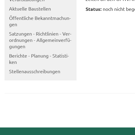
Ak­tu­el­le Bau­stel­len
Sta­tus:
noch nicht be­gon
Öf­fent­li­che Be­kannt­ma­chun­
gen
Sat­zun­gen - Richt­li­ni­en - Ver­
ord­nun­gen - All­ge­mein­ver­fü­
gun­gen
Be­rich­te - Pla­nung - Sta­tis­ti­
ken
Stel­len­aus­schrei­bun­gen