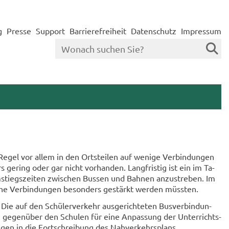
g
Presse
Support
Barrierefreiheit
Datenschutz
Impressum
 Regel vor allem in den Orts­tei­len auf we­ni­ge Ver­bin­dun­gen
ge­ring oder gar nicht vor­han­den. Lang­fris­tig ist ein im Ta­
Um­stiegs­zei­ten zwi­schen Bus­sen und Bah­nen an­zu­stre­ben. Im
he Ver­bin­dun­gen be­son­ders ge­stärkt wer­den müss­ten.
Die auf den Schü­ler­ver­kehr aus­ge­rich­te­ten Bus­ver­bin­dun­
 ge­gen­über den Schu­len für eine An­pas­sung der Un­ter­richts­
n­gen in die Fort­schrei­bung des Nah­ver­kehrs­plans.