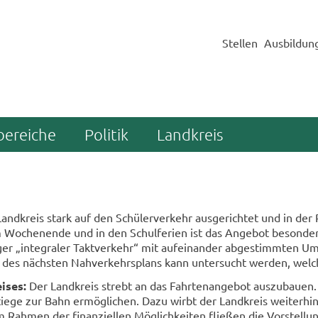
Stellen
Ausbildun
bereiche
Politik
Landkreis
and­kreis stark auf den Schü­ler­ver­kehr aus­ge­rich­tet und in der
o­chen­en­de und in den Schul­fe­ri­en ist das An­ge­bot be­son­ders 
­ger „in­te­gra­ler Takt­ver­kehr“ mit auf­ein­an­der ab­ge­stimm­ten 
 des nächs­ten Nah­ver­kehrs­plans kann un­ter­sucht wer­den, wel­c
i­ses:
Der Land­kreis strebt an das Fahr­ten­an­ge­bot aus­zu­bau­en. 
­ge zur Bahn er­mög­li­chen. Dazu wirbt der Land­kreis wei­ter­hin
ah­men der fi­nan­zi­el­len Mög­lich­kei­ten flie­ßen die Vor­stel­lu