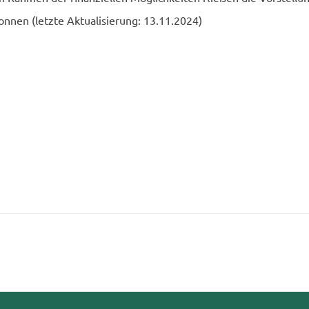
­nen (letz­te Ak­tua­li­sie­rung: 13.11.2024)