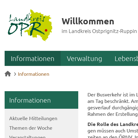
Willkommen
im Landkreis Ostprignitz-Ruppin
Informationen
Verwaltung
Lebens
Informationen
Der Bus­ver­kehr ist im L
In­for­ma­tio­nen
am Tag be­schränkt. Am W
ges­ver­lauf durch­gän­gi
Rah­men der Er­stel­lung
Ak­tu­el­le Mit­tei­lun­gen
Die Rolle des Land­kre
The­men der Woche
gen müs­sen auch Um­stie
zei­ten an den ÖPNV. Im R
Ver­an­stal­tun­gen