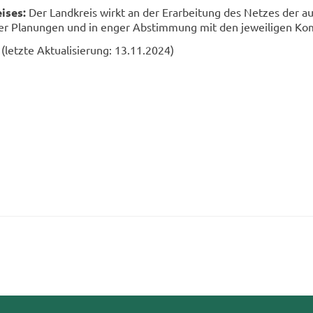
i­ses:
Der Land­kreis wirkt an der Er­ar­bei­tung des Net­zes der au
­cher Pla­nun­gen und in enger Ab­stim­mung mit den je­wei­li­gen Ko
 (letz­te Ak­tua­li­sie­rung: 13.11.2024)