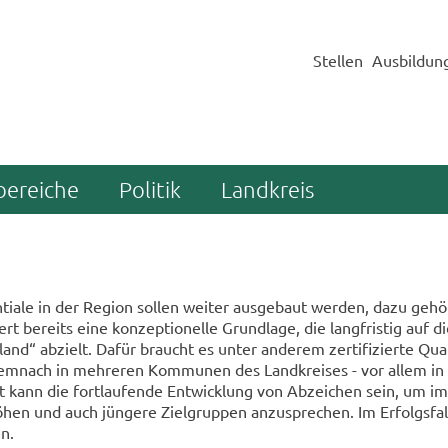
Stellen
Ausbildun
bereiche
Politik
Landkreis
en­tia­le in der Re­gi­on sol­len wei­ter aus­ge­baut wer­den, dazu ge
t be­reits eine kon­zep­tio­nel­le Grund­la­ge, die lang­fris­tig auf die 
nd“ ab­zielt. Dafür braucht es unter an­de­rem zer­ti­fi­zier­te Qua­li­
dem­nach in meh­re­ren Kom­mu­nen des Land­krei­ses - vor allem in
 kann die fort­lau­fen­de Ent­wick­lung von Ab­zei­chen sein, um im S
n und auch jün­ge­re Ziel­grup­pen an­zu­spre­chen. Im Er­folgs­fall
en.