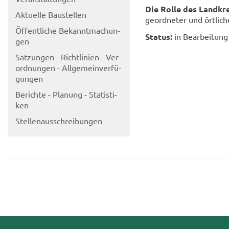
Die Rolle des Land­kre
Ak­tu­el­le Bau­stel­len
ge­ord­ne­ter und ört­li
Öf­fent­li­che Be­kannt­ma­chun­
Sta­tus:
in Be­ar­bei­tung
gen
Sat­zun­gen - Richt­li­ni­en - Ver­
ord­nun­gen - All­ge­mein­ver­fü­
gun­gen
Be­rich­te - Pla­nung - Sta­tis­ti­
ken
Stel­len­aus­schrei­bun­gen