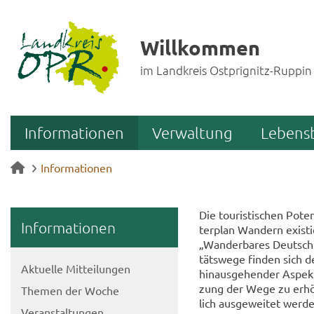
Willkommen
im Landkreis Ostprignitz-Ruppin
Informationen
Verwaltung
Lebens
Informationen
Die tou­ris­ti­schen Po­t
In­for­ma­tio­nen
ter­plan Wan­dern exis­tier
„Wan­der­ba­res Deutsch­la
täts­we­ge fin­den sich 
Ak­tu­el­le Mit­tei­lun­gen
hin­aus­ge­hen­der Aspekt
zung der Wege zu er­hö­he
The­men der Woche
lich aus­ge­wei­tet wer­d
Ver­an­stal­tun­gen