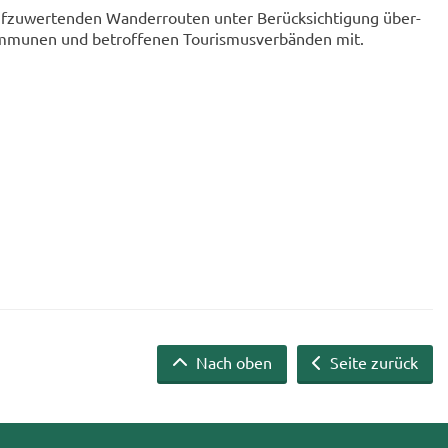
f­zu­wer­ten­den Wan­der­rou­ten unter Be­rück­sich­ti­gung über­
m­mu­nen und be­trof­fe­nen Tou­ris­mus­ver­bän­den mit.
Nach oben
Seite zurück