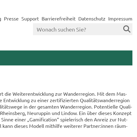
g
Presse
Support
Barrierefreiheit
Datenschutz
Impressum
­hört die Wei­ter­ent­wick­lung zur Wan­der­re­gi­on. Mit dem Mas­
Ent­wick­lung zu einer zer­ti­fi­zier­ten Qua­li­täts­wan­der­re­gi­on
täts­we­ge in der ge­sam­ten Wan­der­re­gi­on. Po­ten­ti­el­le Qua­li­
 Rheins­berg, Neu­rup­pin und Lin­dow. Ein über die­ses Kon­zept
inne einer „Ga­mi­fi­ca­ti­on“ spie­le­risch den An­reiz zur Nut­
 kann die­ses Mo­dell mit­hil­fe wei­te­rer Part­ner:innen räum­