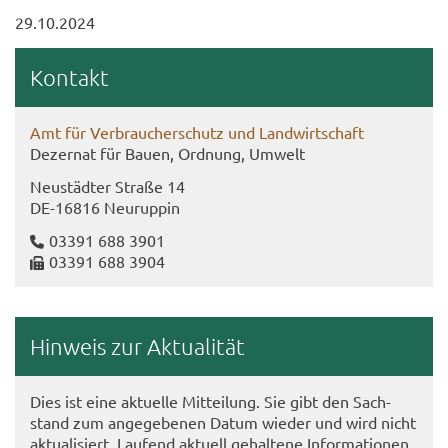
29.10.2024
Kon­takt
Amt für Ver­brau­cher­schutz und Land­wirt­schaft
De­zer­nat für Bauen, Ord­nung, Um­welt
Neu­städ­ter Stra­ße 14
DE-​16816 Neu­rup­pin
03391 688 3901
03391 688 3904
Hin­weis zur Ak­tua­li­tät
Dies ist eine ak­tu­el­le Mit­tei­lung. Sie gibt den Sach­
stand zum an­ge­ge­be­nen Datum wie­der und wird nicht
ak­tua­li­siert. Lau­fend ak­tu­ell ge­hal­te­ne In­for­ma­tio­nen