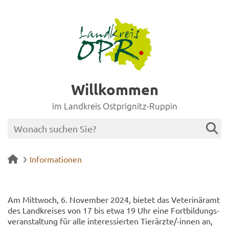
Willkommen
im Landkreis Ostprignitz-Ruppin
Informationen
Am Mitt­woch, 6. No­vem­ber 2024, bie­tet das Ve­te­ri­när­amt
des Land­krei­ses von 17 bis etwa 19 Uhr eine Fort­bil­dungs­
ver­an­stal­tung für alle in­ter­es­sier­ten Tier­ärz­te/-​innen an,