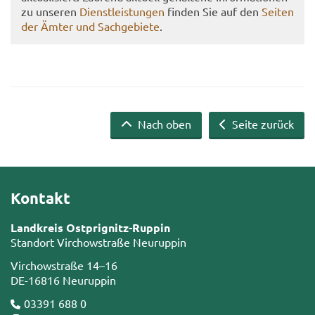
zu un­se­ren
Dienst­leis­tun­gen
fin­den Sie auf den
Sei­ten
der Ämter und Sach­ge­bie­te
.
Nach oben
Seite zurück
Kontakt
Landkreis Ostprignitz-Ruppin
Standort Virchowstraße Neuruppin
Virchowstraße 14–16
DE-16816 Neuruppin
03391 688 0