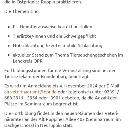
die in Ostprignitz-​Ruppin prak­ti­zie­ren.
Die The­men sind:
EU-​Heimtierausweise kor­rekt aus­fül­len
Tier­ärz­te/-​innen und die Schwei­ge­pflicht
Not­schlach­tung bzw. teil­mo­bi­le Schlach­tung
ak­tu­el­ler Stand zum Thema Tier­seu­chen­ge­sche­hen im
Land­kreis OPR
Fort­bil­dungs­stun­den für die Ver­an­stal­tung sind bei der
Tier­ärz­te­kam­mer Bran­den­burg be­an­tragt.
Es wird um An­mel­dung bis 4. No­vem­ber 2024 per E-​Mail
an
ve­te­ri­na­er­amt@opr.de
oder te­le­fo­nisch unter 03391/
688 3911, -3954 oder -3901 ge­be­ten, da die An­zahl der
Plät­ze im Se­mi­nar­raum be­grenzt ist.
Die Fort­bil­dung fin­det in den neuen Räu­men des Ve­te­ri­
när­am­tes an der Alt Rup­pi­ner Allee 40a (Se­mi­nar­raum im
Dach­ge­schoss) in Neu­rup­pin statt.