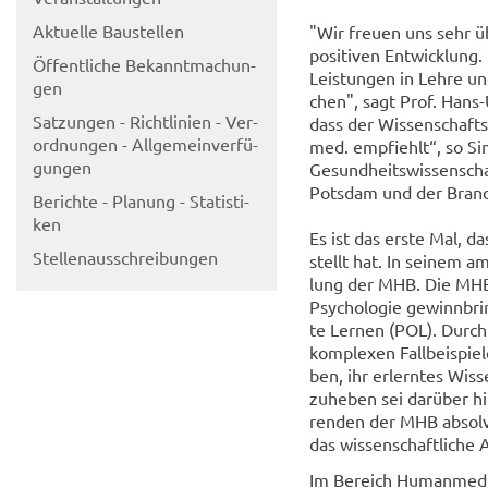
Ak­tu­el­le Bau­stel­len
"Wir freu­en uns sehr üb
po­si­ti­ven Ent­wick­lun
Öf­fent­li­che Be­kannt­ma­chun­
Leis­tun­gen in Lehre un
gen
chen", sagt Prof. Hans-​
Sat­zun­gen - Richt­li­ni­en - Ver­
dass der Wis­sen­schafts­
ord­nun­gen - All­ge­mein­ver­fü­
med. emp­fiehlt“, so Sim
gun­gen
Ge­sund­heits­wis­sen­sch
Pots­dam und der Bran­de
Be­rich­te - Pla­nung - Sta­tis­ti­
ken
Es ist das erste Mal, das
Stel­len­aus­schrei­bun­gen
stellt hat. In sei­nem am
lung der MHB. Die MHB n
Psy­cho­lo­gie ge­winn­bri
te Ler­nen (POL). Durch d
kom­ple­xen Fall­bei­spie
ben, ihr er­lern­tes Wis­
zu­he­ben sei dar­über hin
ren­den der MHB ab­sol­v
das wis­sen­schaft­li­che 
Im Be­reich Hu­man­me­di­