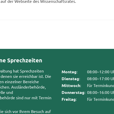
auf der Web­sei­te des Wis­sen­schafts­ra­tes.
ne Sprechzeiten
waltung hat Sprechzeiten
Montag
:
08:00–12:00 U
 denen sie erreichbar ist. Die
Dienstag
:
08:00–17:00 U
en einzelner Bereiche
Mittwoch
:
für Terminkun
chen. Ausländerbehörde,
lle und
Donnerstag
:
08:00–16:00 U
sbehörde sind nur mit Termin
Freitag
:
für Terminkun
ie sich vor Ihrem Besuch auf