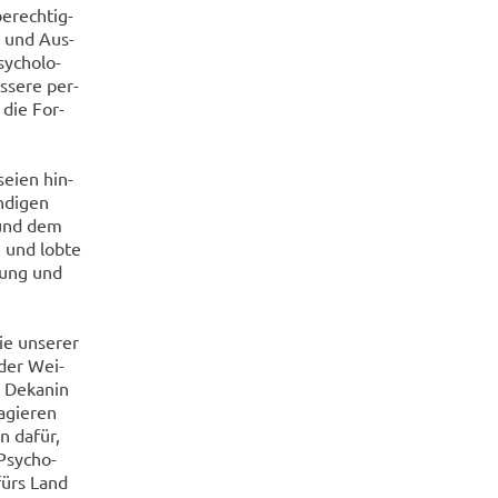
e­rech­tig­
​ und Aus­
y­cho­lo­
s­se­re per­
n die For­
seien hin­
­di­gen
n und dem
en und lobte
­lung und
e un­se­rer
v der Wei­
 De­ka­nin
a­gie­ren
en dafür,
Psy­cho­
 fürs Land