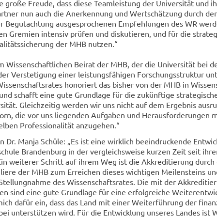
ne große Freu­de, dass diese Team­leis­tung der Uni­ver­si­tät und i
 Part­ner nun auch die An­er­ken­nung und Wert­schät­zung durch d
ner Be­gut­ach­tung aus­ge­spro­che­nen Emp­feh­lun­gen des WR wer­
­ren Gre­mi­en in­ten­siv prü­fen und dis­ku­tie­ren, und für die stra­te
­li­täts­si­che­rung der MHB nut­zen.“
 Wis­sen­schaft­li­chen Bei­rat der MHB, der die Uni­ver­si­tät bei 
r Ver­ste­ti­gung einer leis­tungs­fä­hi­gen For­schungs­struk­tur un­t
­sen­schafts­ra­tes ho­no­riert das bis­her von der MHB in Wis­sen
 und schafft eine gute Grund­la­ge für die zu­künf­ti­ge stra­te­gi­sch
­si­tät. Gleich­zei­tig wer­den wir uns nicht auf dem Er­geb­nis aus­r
rn, die vor uns lie­gen­den Auf­ga­ben und Her­aus­for­de­run­gen m
en Pro­fes­sio­na­li­tät an­zu­ge­hen.“
rin Dr. Manja Schü­le: „Es ist eine wirk­lich be­ein­dru­cken­de Ent­wic
­schu­le Bran­den­burg in der ver­gleichs­wei­se kur­zen Zeit seit ihr
 wei­te­rer Schritt auf ihrem Weg ist die Ak­kre­di­tie­rung durch
tu­lie­re der MHB zum Er­rei­chen die­ses wich­ti­gen Mei­len­steins u
 Stel­lung­nah­me des Wis­sen­schafts­ra­tes. Die mit der Ak­kre­di­tie
n sind eine gute Grund­la­ge für eine er­folg­rei­che Wei­ter­ent­wi
ich dafür ein, dass das Land mit einer Wei­ter­füh­rung der fi­nan­zi
i un­ter­stüt­zen wird. Für die Ent­wick­lung un­se­res Lan­des ist W