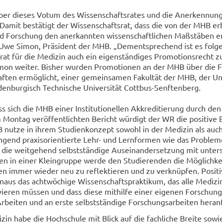
er die­ses Votum des Wis­sen­schafts­ra­tes und die An­er­ken­nung
g. Damit be­stä­tigt der Wis­sen­schafts­rat, dass die von der MHB er
d For­schung den an­er­kann­ten wis­sen­schaft­li­chen Maß­stä­ben e
Uwe Simon, Prä­si­dent der MHB. „Dem­entspre­chend ist es fol­ge­r
rat für die Me­di­zin auch ein ei­gen­stän­di­ges Pro­mo­ti­ons­recht 
on wei­ter. Bis­her wur­den Pro­mo­tio­nen an der MHB über die Fa­
af­ten er­mög­licht, einer ge­mein­sa­men Fa­kul­tät der MHB, der Uni­
n­bur­gisch Tech­ni­sche Uni­ver­si­tät Cottbus-​Senftenberg.
s sich die MHB einer In­sti­tu­tio­nel­len Ak­kre­di­tie­rung durch d
 Mon­tag ver­öf­fent­lich­ten Be­richt wür­digt der WR die po­si­ti­ve 
utze in ihrem Stu­di­en­kon­zept so­wohl in der Me­di­zin als auch
n­gend pra­xis­ori­en­tier­te Lehr- und Lern­for­men wie das Pro­blem­o
ie weit­ge­hend selbst­stän­di­ge Aus­ein­an­der­set­zung mit un­ter­s
­len in einer Klein­grup­pe werde den Stu­die­ren­den die Mög­lich­ke
sen immer wie­der neu zu re­flek­tie­ren und zu ver­knüp­fen. Po­si­ti
­aus das acht­wö­chi­ge Wis­sen­schafts­prak­ti­kum, das alle Me­di­zin
ie­ren müs­sen und dass diese mit­hil­fe einer ei­ge­nen For­schungs
Ar­bei­ten und an erste selbst­stän­di­ge For­schungs­ar­bei­ten her­an­
zin habe die Hoch­schu­le mit Blick auf die fach­li­che Brei­te sowi