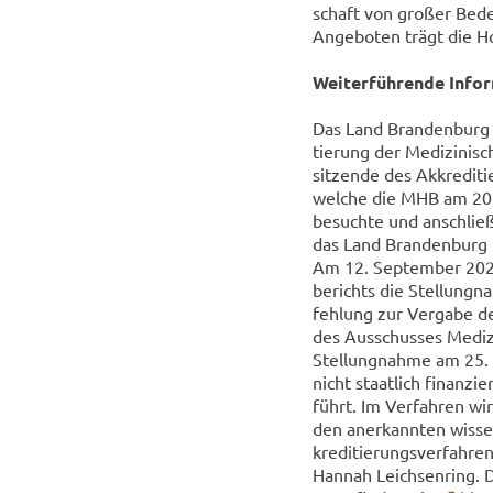
schaft von gro­ßer Be­deu
An­ge­bo­ten trägt die Ho
Wei­ter­füh­ren­de In­fo
Das Land Bran­den­burg 
tie­rung der Me­di­zi­ni
sit­zen­de des Ak­kre­di­t
wel­che die MHB am 20.
be­such­te und an­schlie­
das Land Bran­den­burg h
Am 12. Sep­tem­ber 2024 
be­richts die Stel­lung­na
feh­lung zur Ver­ga­be des
des Aus­schus­ses Me­di­z
Stel­lung­nah­me am 25. Ok
nicht staat­lich fi­nan­z
führt. Im Ver­fah­ren wi
den an­er­kann­ten wis­se
kre­di­tie­rungs­ver­fah­
Han­nah Leich­sen­ring. Die