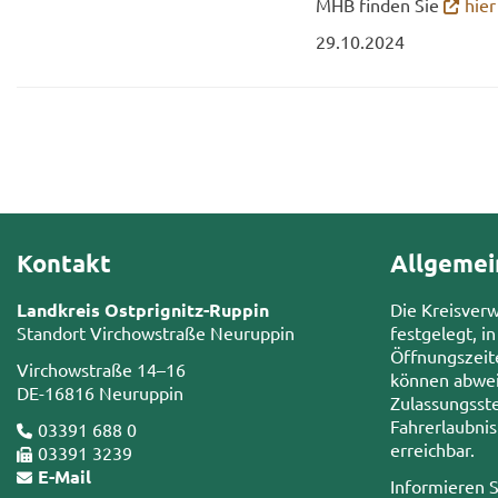
MHB fin­den Sie
hier
29.10.2024
Kontakt
Allgemei
Landkreis Ostprignitz-Ruppin
Die Kreisver
Standort Virchowstraße Neuruppin
festgelegt, in
Öffnungszeit
Virchowstraße 14–16
können abwei
DE-16816 Neuruppin
Zulassungsste
Fahrerlaubni
03391 688 0
erreichbar.
03391 3239
E-Mail
Informieren S