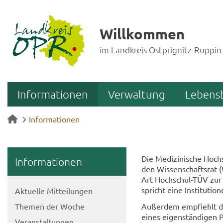
Willkommen
im Landkreis Ostprignitz-Ruppin
Informationen
Verwaltung
Lebens
Informationen
Die Me­di­zi­ni­sche Hoc
In­for­ma­tio­nen
den Wis­sen­schafts­rat 
Art Hochschul-​TÜV zur Si
spricht eine In­sti­tu­tio
Ak­tu­el­le Mit­tei­lun­gen
The­men der Woche
Au­ßer­dem emp­fiehlt de
eines ei­gen­stän­di­gen P
Ver­an­stal­tun­gen