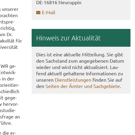
DE-​16816 Neu­rup­pin
 un­se­rer
E-​Mail
­brach­ten
nt­spre­
ich­tig,
zum Dr.
Hin­weis zur Ak­tua­li­tät
kul­tät für
ver­si­tät
Dies ist eine ak­tu­el­le Mit­tei­lung. Sie gibt
den Sach­stand zum an­ge­ge­be­nen Datum
en WR ge­
wie­der und wird nicht ak­tua­li­siert. Lau­
Ent­wick­
fend ak­tu­ell ge­hal­te­ne In­for­ma­tio­nen zu
 in der
un­se­ren
Dienst­leis­tun­gen
fin­den Sie auf
ri­en­tier­
den
Sei­ten der Ämter und Sach­ge­bie­te
.
chied­lich
it ge­ge­
v her­vor­
­stu­die­
­fra­ge an
füh­re.
e die er­