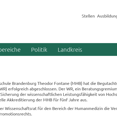
Stellen
Ausbildun
bereiche
Politik
Landkreis
h­schu­le Bran­den­burg Theo­dor Fon­ta­ne (MHB) hat die Be­gut­ach
(WR) er­folg­reich ab­ge­schlos­sen. Der WR, ein Be­ra­tungs­gre­mi­
­che­rung der wis­sen­schaft­li­chen Leis­tungs­fä­hig­keit von Hoch­
­nel­le Ak­kre­di­tie­rung der MHB für fünf Jahre aus.
r Wis­sen­schafts­rat für den Be­reich der Hu­man­me­di­zin die Ver
ro­mo­ti­ons­rechts.