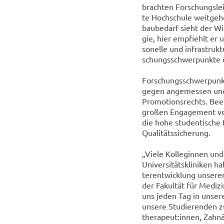
brach­ten For­schungs­leis
te Hoch­schu­le weit­ge­
bau­be­darf sieht der Wis
gie, hier emp­fiehlt er u
so­nel­le und in­fra­struk
schungs­schwer­punk­te 
For­schungs­schwer­punkt
ge­gen an­ge­mes­sen und
Pro­mo­ti­ons­rechts. Be­
gro­ßen En­ga­ge­ment von
die hohe stu­den­ti­sche 
Qua­li­täts­si­che­rung.
„Viele Kol­le­gin­nen un
Uni­ver­si­täts­kli­ni­ken
ter­ent­wick­lung un­se­re
der Fa­kul­tät für Me­di­z
uns jeden Tag in un­se­ren
un­se­re Stu­die­ren­den 
the­ra­peut:innen, Zahn­ä