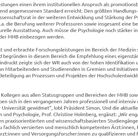
­tun­gen einen ihrem in­sti­tu­tio­nel­len An­spruch als pro­mo­ti­ons­b
hend an­ge­mes­se­nen Stan­dard er­reicht. Den größ­ten Handlungs-
­sen­schafts­rat in der wei­te­ren Ent­wick­lung und Stär­kung der Ps
.a. die Be­ru­fung wei­te­rer Pro­fes­su­ren sowie ins­ge­samt eine be
­tu­rel­le Aus­stat­tung. Auch müsse die Psy­cho­lo­gie noch stär­ker i
der MHB ein­be­zo­gen wer­den.
 und er­brach­te For­schungs­leis­tun­gen im Be­reich der Me­di­zin 
 be­grün­den in die­sem Be­reich die Emp­feh­lung eines ei­gen­stän
ein­druckt zeig­te sich der WR auch von der hohen Iden­ti­fi­ka­ti­o
 Mit­ar­bei­ten­den und Stu­die­ren­den in Gre­mi­en und In­itia­ti­v
Be­tei­li­gung an Pro­zes­sen und Pro­jek­ten der Hoch­schul­ent­wick
d Kol­le­gen aus allen Sta­tus­grup­pen und Be­rei­chen der MHB sowi
 haben sich in den ver­gan­ge­nen Jah­ren pro­fes­sio­nell und in­ten­si
r Uni­ver­si­tät ge­wid­met“, lobt Prä­si­dent Simon. Und die ak­tu­el­le
in und Psy­cho­lo­gie, Prof. Chris­ti­ne Holm­berg, er­gänzt: „Wir en­g
 pra­xis­ori­en­tier­ten und wis­sen­schafts­ba­sier­ten Stu­di­en­gän­g
zu fach­lich ver­sier­ten und mensch­lich kom­pe­ten­ten Ärzt:innen, 
rzt:innen und Ver­sor­gungs­for­scher:innen zu qua­li­fi­zie­ren und