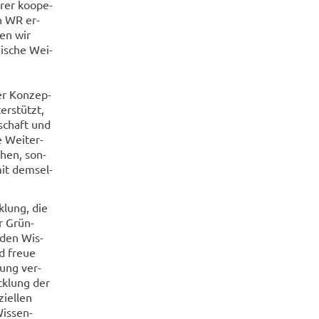
hrer ko­ope­
en WR er­
den wir
­gi­sche Wei­
der Kon­zep­
er­stützt,
­schaft und
e Wei­ter­
u­hen, son­
it dem­sel­
k­lung, die
er Grün­
 den Wis­
nd freue
­rung ver­
ck­lung der
­el­len
is­sen­