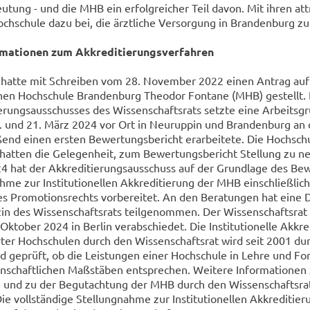
­tung - und die MHB ein er­folg­rei­cher Teil davon. Mit ihren at­tr
ch­schu­le dazu bei, die ärzt­li­che Ver­sor­gung in Bran­den­burg zu
r­ma­tio­nen zum Ak­kre­di­tie­rungs­ver­fah­ren
hatte mit Schrei­ben vom 28. No­vem­ber 2022 einen An­trag auf A
­schen Hoch­schu­le Bran­den­burg Theo­dor Fon­ta­ne (MHB) ge­stellt.
ie­rungs­aus­schus­ses des Wis­sen­schafts­rats setz­te eine Ar­beits­g
 und 21. März 2024 vor Ort in Neu­rup­pin und Bran­den­burg an 
ßend einen ers­ten Be­wer­tungs­be­richt er­ar­bei­te­te. Die Hoch­sch
at­ten die Ge­le­gen­heit, zum Be­wer­tungs­be­richt Stel­lung zu n
hat der Ak­kre­di­tie­rungs­aus­schuss auf der Grund­la­ge des Be­
h­me zur In­sti­tu­tio­nel­len Ak­kre­di­tie­rung der MHB ein­schließ­l
 Pro­mo­ti­ons­rechts vor­be­rei­tet. An den Be­ra­tun­gen hat eine De
in des Wis­sen­schafts­rats teil­ge­nom­men. Der Wis­sen­schafts­rat
­to­ber 2024 in Ber­lin ver­ab­schie­det. Die In­sti­tu­tio­nel­le Ak­kre­
ier­ter Hoch­schu­len durch den Wis­sen­schafts­rat wird seit 2001 du
rd ge­prüft, ob die Leis­tun­gen einer Hoch­schu­le in Lehre und Fo
n­schaft­li­chen Maß­stä­ben ent­spre­chen. Wei­te­re In­for­ma­tio­ne
ren und zu der Be­gut­ach­tung der MHB durch den Wis­sen­schafts­rat 
 voll­stän­di­ge Stel­lung­nah­me zur In­sti­tu­tio­nel­len Ak­kre­di­tie­