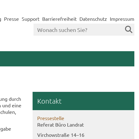
g
Presse
Support
Barrierefreiheit
Datenschutz
Impressum
­tung durch
Kon­takt
um und eine
schu­len,
Pres­se­stel­le
Re­fe­rat Büro Land­rat
­ga­be
Virch­ow­stra­ße 14–16