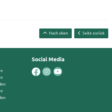
Nach oben
Seite zurück
Social Media
hr
hr
den
hr
den