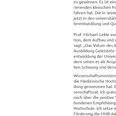
zu ge­win­nen. Es ist ei
rie­ren­den kli­ni­schen
fah­ren hat. Die in sei­
jetzt in den uni­ver­si­tä
ter­ent­wick­lung und Qua
Prof. Mi­cha­el Gekle vom
ti­on, dem Auf­bau und de
sagt: „Das Votum des Wis
Aus­bil­dung Ge­leis­te­te
ent­wick­lung der Uni­ver
dern sehen es als An­spo
ben Schwung und der­sel­b
Wis­sen­schafts­mi­nis­te­
die Me­di­zi­ni­sche Hoch
dung ge­nom­men hat. Ein
sen­schafts­rat. Ich gra­
mich über die po­si­ti­ve
bun­de­nen Emp­feh­lun­ge
Hoch­schu­le. Ich setze m
För­de­rung die MHB dabe