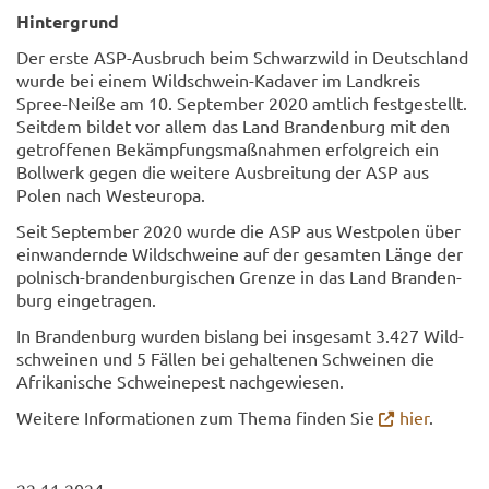
Hin­ter­grund
Der erste ASP-​Ausbruch beim Schwarz­wild in Deutsch­land
wurde bei einem Wildschwein-​Kadaver im Land­kreis
Spree-​Neiße am 10. Sep­tem­ber 2020 amt­lich fest­ge­stellt.
Seit­dem bil­det vor allem das Land Bran­den­burg mit den
ge­trof­fe­nen Be­kämp­fungs­maß­nah­men er­folg­reich ein
Boll­werk gegen die wei­te­re Aus­brei­tung der ASP aus
Polen nach West­eu­ro­pa.
Seit Sep­tem­ber 2020 wurde die ASP aus West­po­len über
ein­wan­dern­de Wild­schwei­ne auf der ge­sam­ten Länge der
polnisch-​brandenburgischen Gren­ze in das Land Bran­den­
burg ein­ge­tra­gen.
In Bran­den­burg wur­den bis­lang bei ins­ge­samt 3.427 Wild­
schwei­nen und 5 Fäl­len bei ge­hal­te­nen Schwei­nen die
Afri­ka­ni­sche Schwei­ne­pest nach­ge­wie­sen.
Wei­te­re In­for­ma­tio­nen zum Thema fin­den Sie
hier
.