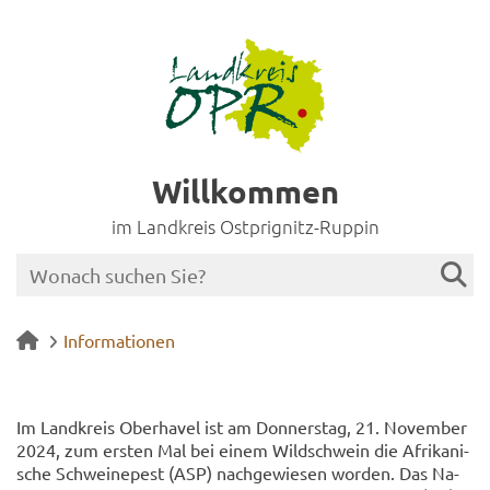
Willkommen
im Landkreis Ostprignitz-Ruppin
Informationen
Im Land­kreis Ober­ha­vel ist am Don­ners­tag, 21. No­vem­ber
2024, zum ers­ten Mal bei einem Wild­schwein die Afri­ka­ni­
sche Schwei­ne­pest (ASP) nach­ge­wie­sen wor­den. Das Na­