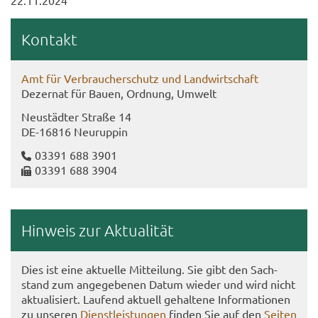
22.11.2024
Kon­takt
Amt für Ver­brau­cher­schutz und Land­wirt­schaft
De­zer­nat für Bauen, Ord­nung, Um­welt
Neu­städ­ter Stra­ße 14
DE-​16816 Neu­rup­pin
03391 688 3901
03391 688 3904
Hin­weis zur Ak­tua­li­tät
Dies ist eine ak­tu­el­le Mit­tei­lung. Sie gibt den Sach­
stand zum an­ge­ge­be­nen Datum wie­der und wird nicht
ak­tua­li­siert. Lau­fend ak­tu­ell ge­hal­te­ne In­for­ma­tio­nen
zu un­se­ren
Dienst­leis­tun­gen
fin­den Sie auf den
Sei­ten