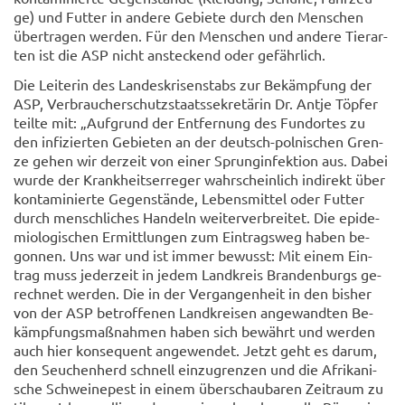
ge) und Fut­ter in an­de­re Ge­bie­te durch den Men­schen
über­tra­gen wer­den. Für den Men­schen und an­de­re Tier­ar­
ten ist die ASP nicht an­ste­ckend oder ge­fähr­lich.
Die Lei­te­rin des Lan­des­kri­sen­stabs zur Be­kämp­fung der
ASP, Ver­brau­cher­schutz­staats­se­kre­tä­rin Dr. Antje Töp­fer
teil­te mit: „Auf­grund der Ent­fer­nung des Fund­or­tes zu
den in­fi­zier­ten Ge­bie­ten an der deutsch-​polnischen Gren­
ze gehen wir der­zeit von einer Sprung­in­fek­ti­on aus. Dabei
wurde der Krank­heits­er­re­ger wahr­schein­lich in­di­rekt über
kon­ta­mi­nier­te Ge­gen­stän­de, Le­bens­mit­tel oder Fut­ter
durch mensch­li­ches Han­deln wei­ter­ver­brei­tet. Die epi­de­
mio­lo­gi­schen Er­mitt­lun­gen zum Ein­trags­weg haben be­
gon­nen. Uns war und ist immer be­wusst: Mit einem Ein­
trag muss je­der­zeit in jedem Land­kreis Bran­den­burgs ge­
rech­net wer­den. Die in der Ver­gan­gen­heit in den bis­her
von der ASP be­trof­fe­nen Land­krei­sen an­ge­wand­ten Be­
kämp­fungs­maß­nah­men haben sich be­währt und wer­den
auch hier kon­se­quent an­ge­wen­det. Jetzt geht es darum,
den Seu­chen­herd schnell ein­zu­gren­zen und die Afri­ka­ni­
sche Schwei­ne­pest in einem über­schau­ba­ren Zeit­raum zu