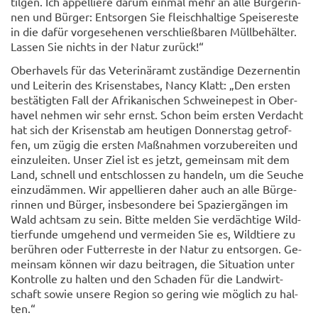
til­gen. Ich ap­pel­lie­re darum ein­mal mehr an alle Bür­ge­rin­
nen und Bür­ger: Ent­sor­gen Sie fleisch­hal­ti­ge Spei­se­res­te
in die dafür vor­ge­se­he­nen ver­schließ­ba­ren Müll­be­häl­ter.
Las­sen Sie nichts in der Natur zu­rück!“
Ober­ha­vels für das Ve­te­ri­när­amt zu­stän­di­ge De­zer­nen­tin
und Lei­te­rin des Kri­sen­sta­bes, Nancy Klatt: „Den ers­ten
be­stä­tig­ten Fall der Afri­ka­ni­schen Schwei­ne­pest in Ober­
ha­vel neh­men wir sehr ernst. Schon beim ers­ten Ver­dacht
hat sich der Kri­sen­stab am heu­ti­gen Don­ners­tag ge­trof­
fen, um zügig die ers­ten Maß­nah­men vor­zu­be­rei­ten und
ein­zu­lei­ten. Unser Ziel ist es jetzt, ge­mein­sam mit dem
Land, schnell und ent­schlos­sen zu han­deln, um die Seu­che
ein­zu­däm­men. Wir ap­pel­lie­ren daher auch an alle Bür­ge­
rin­nen und Bür­ger, ins­be­son­de­re bei Spa­zier­gän­gen im
Wald acht­sam zu sein. Bitte mel­den Sie ver­däch­ti­ge Wild­
tier­fun­de um­ge­hend und ver­mei­den Sie es, Wild­tie­re zu
be­rüh­ren oder Fut­ter­res­te in der Natur zu ent­sor­gen. Ge­
mein­sam kön­nen wir dazu bei­tra­gen, die Si­tua­ti­on unter
Kon­trol­le zu hal­ten und den Scha­den für die Land­wirt­
schaft sowie un­se­re Re­gi­on so ge­ring wie mög­lich zu hal­
ten.“