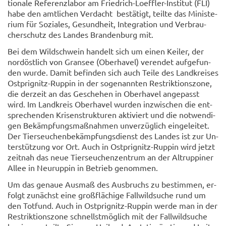
tio­na­le Re­fe­renz­la­bor am Friedrich-​Loeffler-Institut (FLI)
habe den amt­li­chen Ver­dacht be­stä­tigt, teil­te das Mi­nis­te­
ri­um für So­zia­les, Ge­sund­heit, In­te­gra­ti­on und Ver­brau­
cher­schutz des Lan­des Bran­den­burg mit.
Bei dem Wild­schwein han­delt sich um einen Kei­ler, der
nord­öst­lich von Gran­see (Ober­ha­vel) ver­en­det auf­ge­fun­
den wurde. Damit be­fin­den sich auch Teile des Land­krei­ses
Ostprignitz-​Ruppin in der so­ge­nann­ten Re­strik­ti­ons­zo­ne,
die der­zeit an das Ge­sche­hen in Ober­ha­vel an­ge­passt
wird. Im Land­kreis Ober­ha­vel wur­den in­zwi­schen die ent­
spre­chen­den Kri­sen­struk­tu­ren ak­ti­viert und die not­wen­di­
gen Be­kämp­fungs­maß­nah­men un­ver­züg­lich ein­ge­lei­tet.
Der Tier­seu­chen­be­kämp­fungs­dienst des Lan­des ist zur Un­
ter­stüt­zung vor Ort. Auch in Ostprignitz-​Ruppin wird jetzt
zeit­nah das neue Tier­seu­chen­zen­trum an der Al­trup­pi­ner
Allee in Neu­rup­pin in Be­trieb ge­nom­men.
Um das ge­naue Aus­maß des Aus­bruchs zu be­stim­men, er­
folgt zu­nächst eine groß­flä­chi­ge Fall­wild­su­che rund um
den Tot­fund. Auch in Ostprignitz-​Ruppin werde man in der
Re­strik­ti­ons­zo­ne schnellst­mög­lich mit der Fall­wild­su­che