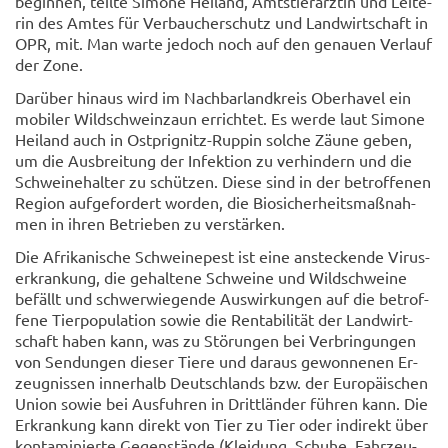
be­gin­nen, teil­te Si­mo­ne Hei­land, Amts­tier­ärz­tin und Lei­te­
rin des Amtes für Ver­bau­cher­schutz und Land­wirt­schaft in
OPR, mit. Man warte je­doch noch auf den ge­nau­en Ver­lauf
der Zone.
Dar­über hin­aus wird im Nach­bar­land­kreis Ober­ha­vel ein
mo­bi­ler Wild­schwein­zaun er­rich­tet. Es werde laut Si­mo­ne
Hei­land auch in Ostprignitz-​Ruppin sol­che Zäune geben,
um die Aus­brei­tung der In­fek­ti­on zu ver­hin­dern und die
Schwei­ne­hal­ter zu schüt­zen. Diese sind in der be­trof­fe­nen
Re­gi­on auf­ge­for­dert wor­den, die Bio­si­cher­heits­maß­nah­
men in ihren Be­trie­ben zu ver­stär­ken.
Die Afri­ka­ni­sche Schwei­ne­pest ist eine an­ste­cken­de Vi­rus­
er­kran­kung, die ge­hal­te­ne Schwei­ne und Wild­schwei­ne
be­fällt und schwer­wie­gen­de Aus­wir­kun­gen auf die be­trof­
fe­ne Tier­po­pu­la­ti­on sowie die Ren­ta­bi­li­tät der Land­wirt­
schaft haben kann, was zu Stö­run­gen bei Ver­brin­gun­gen
von Sen­dun­gen die­ser Tiere und dar­aus ge­won­ne­nen Er­
zeug­nis­sen in­ner­halb Deutsch­lands bzw. der Eu­ro­päi­schen
Union sowie bei Aus­fuh­ren in Dritt­län­der füh­ren kann. Die
Er­kran­kung kann di­rekt von Tier zu Tier oder in­di­rekt über
kon­ta­mi­nier­te Ge­gen­stän­de (Klei­dung, Schu­he, Fahr­zeu­