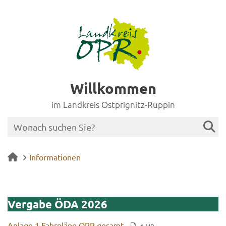
Willkommen
im Landkreis Ostprignitz-Ruppin
Informationen
Ver­ga­be ÖDA 2026
An­la­ge 1 Fahr­plä­ne ORP ge­samt