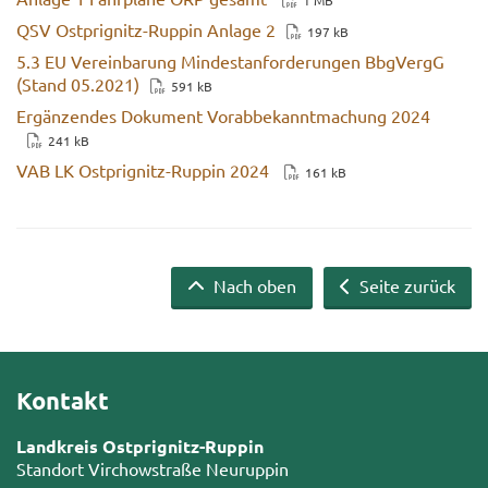
1 MB
QSV Ostprignitz-​Ruppin An­la­ge 2
197 kB
5.3 EU Ver­ein­ba­rung Min­dest­an­for­de­run­gen Bb­gVergG
(Stand 05.2021)
591 kB
Er­gän­zen­des Do­ku­ment Vor­ab­be­kannt­ma­chung 2024
241 kB
VAB LK Ostprignitz-​Ruppin 2024
161 kB
Nach oben
Seite zurück
Kontakt
Landkreis Ostprignitz-Ruppin
Standort Virchowstraße Neuruppin