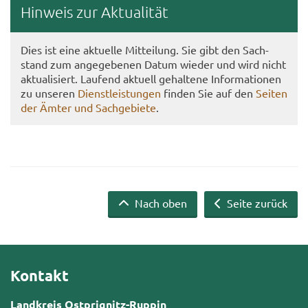
Hin­weis zur Ak­tua­li­tät
Dies ist eine ak­tu­el­le Mit­tei­lung. Sie gibt den Sach­
stand zum an­ge­ge­be­nen Datum wie­der und wird nicht
ak­tua­li­siert. Lau­fend ak­tu­ell ge­hal­te­ne In­for­ma­tio­nen
zu un­se­ren
Dienst­leis­tun­gen
fin­den Sie auf den
Sei­ten
der Ämter und Sach­ge­bie­te
.
Nach oben
Seite zurück
Kontakt
Landkreis Ostprignitz-Ruppin