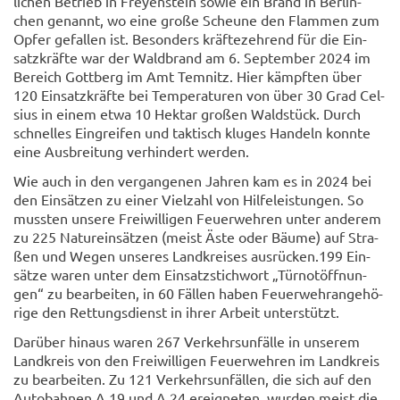
li­chen Be­trieb in Frey­en­stein sowie ein Brand in Ber­lin­
chen ge­nannt, wo eine große Scheu­ne den Flam­men zum
Opfer ge­fal­len ist. Be­son­ders kräf­te­zeh­rend für die Ein­
satz­kräf­te war der Wald­brand am 6. Sep­tem­ber 2024 im
Be­reich Gott­berg im Amt Tem­nitz. Hier kämpf­ten über
120 Ein­satz­kräf­te bei Tem­pe­ra­tu­ren von über 30 Grad Cel­
si­us in einem etwa 10 Hekt­ar gro­ßen Wald­stück. Durch
schnel­les Ein­grei­fen und tak­tisch klu­ges Han­deln konn­te
eine Aus­brei­tung ver­hin­dert wer­den.
Wie auch in den ver­gan­ge­nen Jah­ren kam es in 2024 bei
den Ein­sät­zen zu einer Viel­zahl von Hil­fe­leis­tun­gen. So
muss­ten un­se­re Frei­wil­li­gen Feu­er­weh­ren unter an­de­rem
zu 225 Na­tur­ein­sät­zen (meist Äste oder Bäume) auf Stra­
ßen und Wegen un­se­res Land­krei­ses aus­rü­cken.199 Ein­
sät­ze waren unter dem Ein­satz­stich­wort „Tür­not­öff­nun­
gen“ zu be­ar­bei­ten, in 60 Fäl­len haben Feu­er­wehr­an­ge­hö­
ri­ge den Ret­tungs­dienst in ihrer Ar­beit un­ter­stützt.
Dar­über hin­aus waren 267 Ver­kehrs­un­fäl­le in un­se­rem
Land­kreis von den Frei­wil­li­gen Feu­er­weh­ren im Land­kreis
zu be­ar­bei­ten. Zu 121 Ver­kehrs­un­fäl­len, die sich auf den
Au­to­bah­nen A 19 und A 24 er­eig­ne­ten, wur­den meist die