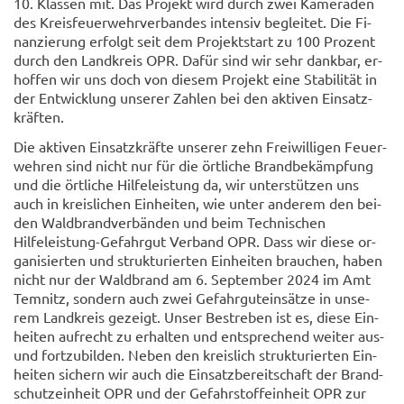
10. Klas­sen mit. Das Pro­jekt wird durch zwei Ka­me­ra­den
des Kreis­feu­er­wehr­ver­ban­des in­ten­siv be­glei­tet. Die Fi­
nan­zie­rung er­folgt seit dem Pro­jekt­start zu 100 Pro­zent
durch den Land­kreis OPR. Dafür sind wir sehr dank­bar, er­
hof­fen wir uns doch von die­sem Pro­jekt eine Sta­bi­li­tät in
der Ent­wick­lung un­se­rer Zah­len bei den ak­ti­ven Ein­satz­
kräf­ten.
Die ak­ti­ven Ein­satz­kräf­te un­se­rer zehn Frei­wil­li­gen Feu­er­
weh­ren sind nicht nur für die ört­li­che Brand­be­kämp­fung
und die ört­li­che Hil­fe­leis­tung da, wir un­ter­stüt­zen uns
auch in kreis­li­chen Ein­hei­ten, wie unter an­de­rem den bei­
den Wald­brand­ver­bän­den und beim Tech­ni­schen
Hilfeleistung-​Gefahrgut Ver­band OPR. Dass wir diese or­
ga­ni­sier­ten und struk­tu­rier­ten Ein­hei­ten brau­chen, haben
nicht nur der Wald­brand am 6. Sep­tem­ber 2024 im Amt
Tem­nitz, son­dern auch zwei Ge­fahr­gut­ein­sät­ze in un­se­
rem Land­kreis ge­zeigt. Unser Be­stre­ben ist es, diese Ein­
hei­ten auf­recht zu er­hal­ten und ent­spre­chend wei­ter aus-
und fort­zu­bil­den. Neben den kreis­lich struk­tu­rier­ten Ein­
hei­ten si­chern wir auch die Ein­satz­be­reit­schaft der Brand­
schutz­ein­heit OPR und der Ge­fahr­stoff­ein­heit OPR zur