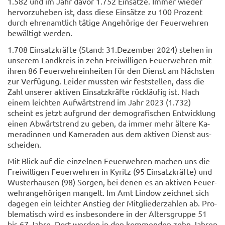
1.582 und im Jahr davor 1.752 Ein­sät­ze. Immer wie­der
her­vor­zu­he­ben ist, dass diese Ein­sät­ze zu 100 Pro­zent
durch eh­ren­amt­lich tä­ti­ge An­ge­hö­ri­ge der Feu­er­weh­ren
be­wäl­tigt wer­den.
1.708 Ein­satz­kräf­te (Stand: 31.De­zem­ber 2024) ste­hen in
un­se­rem Land­kreis in zehn Frei­wil­li­gen Feu­er­weh­ren mit
ihren 86 Feu­er­wehr­ein­hei­ten für den Dienst am Nächs­ten
zur Ver­fü­gung. Lei­der muss­ten wir fest­stel­len, dass die
Zahl un­se­rer ak­ti­ven Ein­satz­kräf­te rück­läu­fig ist. Nach
einem leich­ten Auf­wärts­trend im Jahr 2023 (1.732)
scheint es jetzt auf­grund der de­mo­gra­fi­schen Ent­wick­lung
einen Ab­wärts­trend zu geben, da immer mehr äl­te­re Ka­
me­ra­din­nen und Ka­me­ra­den aus dem ak­ti­ven Dienst aus­
schei­den.
Mit Blick auf die ein­zel­nen Feu­er­weh­ren ma­chen uns die
Frei­wil­li­gen Feu­er­weh­ren in Ky­ritz (95 Ein­satz­kräf­te) und
Wus­ter­hau­sen (98) Sor­gen, bei denen es an ak­ti­ven Feu­er­
wehr­an­ge­hö­ri­gen man­gelt. Im Amt Lin­dow zeich­net sich
da­ge­gen ein leich­ter An­stieg der Mit­glie­der­zah­len ab. Pro­
ble­ma­tisch wird es ins­be­son­de­re in der Al­ters­grup­pe 51
bis 67 Jahre. Dort wer­den in den kom­men­den zehn Jah­ren