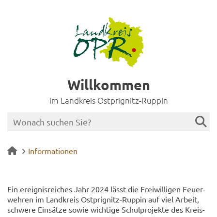
Willkommen
im Landkreis Ostprignitz-Ruppin
Informationen
Ein er­eig­nis­rei­ches Jahr 2024 lässt die Frei­wil­li­gen Feu­er­
weh­ren im Land­kreis Ostprignitz-​Ruppin auf viel Ar­beit,
schwe­re Ein­sät­ze sowie wich­ti­ge Schul­pro­jek­te des Kreis­