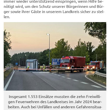
immer wie­der un­ter­stüt­zend ein­sprin­gen, wenn Hilfe be­
nö­tigt wird, um den Schutz un­se­rer Bür­ge­rin­nen und Bür­
ger sowie ihrer Gäste in un­se­rem Land­kreis si­cher zu stel­
len.
Ins­ge­samt 1.553 Ein­sät­ze muss­ten die zehn Frei­wil­li­
gen Feu­er­weh­ren des Land­krei­ses im Jahr 2024 be­ar­
bei­ten. Auch bei Un­fäl­len und an­de­ren Ge­fah­ren­si­tua­