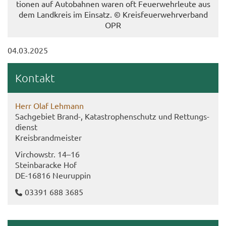
tio­nen auf Au­to­bah­nen waren oft Feu­er­wehr­leu­te aus
dem Land­kreis im Ein­satz. © Kreis­feu­er­wehr­ver­band
OPR
04.03.2025
Kon­takt
Herr Olaf Leh­mann
Sach­ge­biet Brand-​, Ka­ta­stro­phen­schutz und Ret­tungs­
dienst
Kreis­brand­meis­ter
Virch­ow­str. 14–16
Stein­ba­ra­cke Hof
DE-​16816 Neu­rup­pin
03391 688 3685