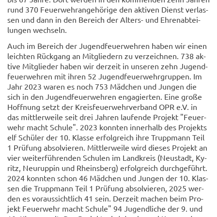
rund 370 Feu­er­wehr­an­ge­hö­ri­ge den ak­ti­ven Dienst ver­las­
sen und dann in den Be­reich der Alters-​ und Eh­ren­ab­tei­
lun­gen wech­seln.
Auch im Be­reich der Ju­gend­feu­er­weh­ren haben wir einen
leich­ten Rück­gang an Mit­glie­dern zu ver­zeich­nen. 738 ak­
ti­ve Mit­glie­der haben wir der­zeit in un­se­ren zehn Ju­gend­
feu­er­weh­ren mit ihren 52 Ju­gend­feu­er­wehr­grup­pen. Im
Jahr 2023 waren es noch 753 Mäd­chen und Jun­gen die
sich in den Ju­gend­feu­er­weh­ren en­ga­gier­ten. Eine große
Hoff­nung setzt der Kreis­feu­er­wehr­ver­band OPR e.V. in
das mitt­ler­wei­le seit drei Jah­ren lau­fen­de Pro­jekt "Feu­er­
wehr macht Schu­le". 2023 konn­ten in­ner­halb des Pro­jekts
elf Schü­ler der 10. Klas­se er­folg­reich ihre Trupp­mann Teil
1 Prü­fung ab­sol­vie­ren. Mitt­ler­wei­le wird die­ses Pro­jekt an
vier wei­ter­füh­ren­den Schu­len im Land­kreis (Neu­stadt, Ky­
ritz, Neu­rup­pin und Rheins­berg) er­folg­reich durch­ge­führt.
2024 konn­ten schon 46 Mäd­chen und Jun­gen der 10. Klas­
sen die Trupp­mann Teil 1 Prü­fung ab­sol­vie­ren, 2025 wer­
den es vor­aus­sicht­lich 41 sein. Der­zeit ma­chen beim Pro­
jekt Feu­er­wehr macht Schu­le" 94 Ju­gend­li­che der 9. und