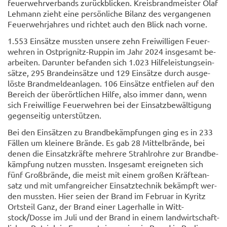
feu­er­wehr­ver­bands zu­rück­bli­cken. Kreis­brand­meis­ter Olaf
Leh­mann zieht eine per­sön­li­che Bi­lanz des ver­gan­ge­nen
Feu­er­wehr­jah­res und rich­tet auch den Blick nach vorne.
1.553 Ein­sät­ze muss­ten un­se­re zehn Frei­wil­li­gen Feu­er­
weh­ren in Ostprignitz-​Ruppin im Jahr 2024 ins­ge­samt be­
ar­bei­ten. Dar­un­ter be­fan­den sich 1.023 Hil­fe­leis­tungs­ein­
sät­ze, 295 Brand­ein­sät­ze und 129 Ein­sät­ze durch aus­ge­
lös­te Brand­mel­de­an­la­gen. 106 Ein­sät­ze ent­fie­len auf den
Be­reich der über­ört­li­chen Hilfe, also immer dann, wenn
sich Frei­wil­li­ge Feu­er­weh­ren bei der Ein­satz­be­wäl­ti­gung
ge­gen­sei­tig un­ter­stüt­zen.
Bei den Ein­sät­zen zu Brand­be­kämp­fun­gen ging es in 233
Fäl­len um klei­ne­re Brän­de. Es gab 28 Mit­tel­brän­de, bei
denen die Ein­satz­kräf­te meh­re­re Strahl­roh­re zur Brand­be­
kämp­fung nut­zen muss­ten. Ins­ge­samt er­eig­ne­ten sich
fünf Groß­brän­de, die meist mit einem gro­ßen Kräf­te­an­
satz und mit um­fang­rei­cher Ein­satz­tech­nik be­kämpft wer­
den muss­ten. Hier seien der Brand im Fe­bru­ar in Ky­ritz
Orts­teil Ganz, der Brand einer La­ger­hal­le in Witt­
stock/Dosse im Juli und der Brand in einem land­wirt­schaft­