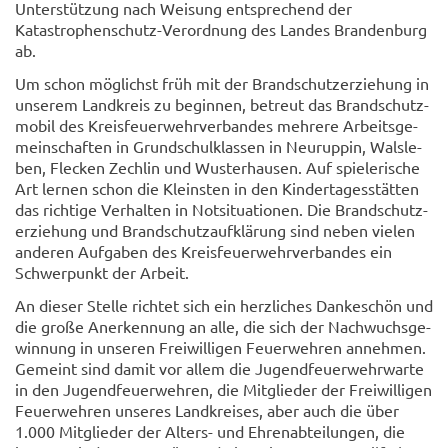
Un­ter­stüt­zung nach Wei­sung ent­spre­chend der
Katastrophenschutz-​Verordnung des Lan­des Bran­den­burg
ab.
Um schon mög­lichst früh mit der Brand­schutz­er­zie­hung in
un­se­rem Land­kreis zu be­gin­nen, be­treut das Brand­schutz­
mo­bil des Kreis­feu­er­wehr­ver­ban­des meh­re­re Ar­beits­ge­
mein­schaf­ten in Grund­schul­klas­sen in Neu­rup­pin, Wals­le­
ben, Fle­cken Zech­lin und Wus­ter­hau­sen. Auf spie­le­ri­sche
Art ler­nen schon die Kleins­ten in den Kin­der­ta­ges­stät­ten
das rich­ti­ge Ver­hal­ten in Not­si­tua­tio­nen. Die Brand­schutz­
er­zie­hung und Brand­schutz­auf­klä­rung sind neben vie­len
an­de­ren Auf­ga­ben des Kreis­feu­er­wehr­ver­ban­des ein
Schwer­punkt der Ar­beit.
An die­ser Stel­le rich­tet sich ein herz­li­ches Dan­ke­schön und
die große An­er­ken­nung an alle, die sich der Nach­wuchs­ge­
win­nung in un­se­ren Frei­wil­li­gen Feu­er­weh­ren an­neh­men.
Ge­meint sind damit vor allem die Ju­gend­feu­er­wehr­war­te
in den Ju­gend­feu­er­weh­ren, die Mit­glie­der der Frei­wil­li­gen
Feu­er­weh­ren un­se­res Land­krei­ses, aber auch die über
1.000 Mit­glie­der der Alters-​ und Eh­ren­ab­tei­lun­gen, die