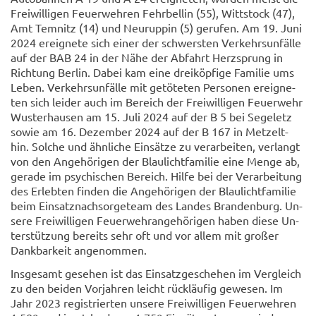
Frei­wil­li­gen Feu­er­weh­ren Fehr­bel­lin (55), Witt­stock (47),
Amt Tem­nitz (14) und Neu­rup­pin (5) ge­ru­fen. Am 19. Juni
2024 er­eig­ne­te sich einer der schwers­ten Ver­kehrs­un­fäl­le
auf der BAB 24 in der Nähe der Ab­fahrt Herz­sprung in
Rich­tung Ber­lin. Dabei kam eine drei­köp­fi­ge Fa­mi­lie ums
Leben. Ver­kehrs­un­fäl­le mit ge­tö­te­ten Per­so­nen er­eig­ne­
ten sich lei­der auch im Be­reich der Frei­wil­li­gen Feu­er­wehr
Wus­ter­hau­sen am 15. Juli 2024 auf der B 5 bei Se­ge­letz
sowie am 16. De­zem­ber 2024 auf der B 167 in Met­zelt­
hin. Sol­che und ähn­li­che Ein­sät­ze zu ver­ar­bei­ten, ver­langt
von den An­ge­hö­ri­gen der Blau­licht­fa­mi­lie eine Menge ab,
ge­ra­de im psy­chi­schen Be­reich. Hilfe bei der Ver­ar­bei­tung
des Er­leb­ten fin­den die An­ge­hö­ri­gen der Blau­licht­fa­mi­lie
beim Ein­satz­nach­sor­ge­team des Lan­des Bran­den­burg. Un­
se­re Frei­wil­li­gen Feu­er­wehr­an­ge­hö­ri­gen haben diese Un­
ter­stüt­zung be­reits sehr oft und vor allem mit gro­ßer
Dank­bar­keit an­ge­nom­men.
Ins­ge­samt ge­se­hen ist das Ein­satz­ge­sche­hen im Ver­gleich
zu den bei­den Vor­jah­ren leicht rück­läu­fig ge­we­sen. Im
Jahr 2023 re­gis­trier­ten un­se­re Frei­wil­li­gen Feu­er­weh­ren