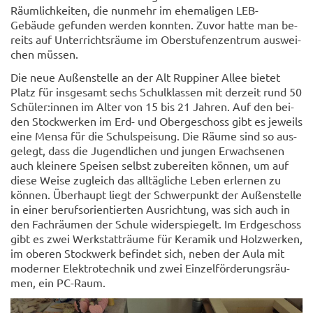
Räum­lich­kei­ten, die nun­mehr im ehe­ma­li­gen LEB-​
Gebäude ge­fun­den wer­den konn­ten. Zuvor hatte man be­
reits auf Un­ter­richts­räu­me im Ober­stu­fen­zen­trum aus­wei­
chen müs­sen.
Die neue Au­ßen­stel­le an der Alt Rup­pi­ner Allee bie­tet
Platz für ins­ge­samt sechs Schul­klas­sen mit der­zeit rund 50
Schü­ler:innen im Alter von 15 bis 21 Jah­ren. Auf den bei­
den Stock­wer­ken im Erd- und Ober­ge­schoss gibt es je­weils
eine Mensa für die Schul­spei­sung. Die Räume sind so aus­
ge­legt, dass die Ju­gend­li­chen und jun­gen Er­wach­se­nen
auch klei­ne­re Spei­sen selbst zu­be­rei­ten kön­nen, um auf
diese Weise zu­gleich das all­täg­li­che Leben er­ler­nen zu
kön­nen. Über­haupt liegt der Schwer­punkt der Au­ßen­stel­le
in einer be­rufs­ori­en­tier­ten Aus­rich­tung, was sich auch in
den Fach­räu­men der Schu­le wi­der­spie­gelt. Im Erd­ge­schoss
gibt es zwei Werk­statt­räu­me für Ke­ra­mik und Holz­wer­ken,
im obe­ren Stock­werk be­fin­det sich, neben der Aula mit
mo­der­ner Elek­tro­tech­nik und zwei Ein­zel­för­de­rungs­räu­
men, ein PC-​Raum.