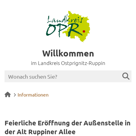
Willkommen
im Landkreis Ostprignitz-Ruppin
Informationen
Fei­er­li­che Er­öff­nung der Au­ßen­stel­le in
der Alt Rup­pi­ner Allee