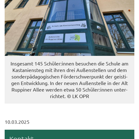
Ins­ge­samt 145 Schü­ler:innen be­su­chen die Schu­le am
Kas­ta­ni­en­steg mit ihren drei Au­ßen­stel­len und dem
son­der­päd­ago­gi­schen För­der­schwer­punkt der geis­ti­
gen Ent­wick­lung. In der neuen Au­ßen­stel­le in der Alt
Rup­pi­ner Allee wer­den etwa 50 Schü­ler:innen un­ter­
rich­tet. © LK OPR
10.03.2025
Kon­takt