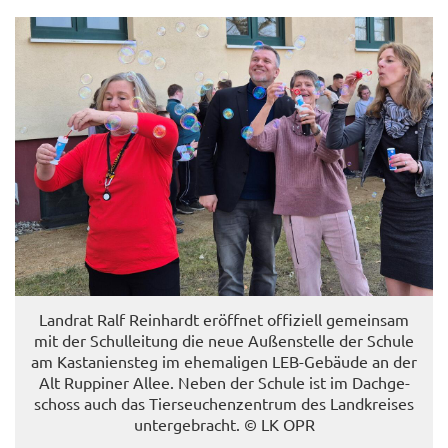
Land­rat Ralf Rein­hardt er­öff­net of­fi­zi­ell ge­mein­sam
mit der Schul­lei­tung die neue Au­ßen­stel­le der Schu­le
am Kas­ta­ni­en­steg im ehe­ma­li­gen LEB-​Gebäude an der
Alt Rup­pi­ner Allee. Neben der Schu­le ist im Dach­ge­
schoss auch das Tier­seu­chen­zen­trum des Land­krei­ses
un­ter­ge­bracht. © LK OPR