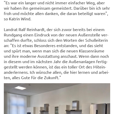
"Es war ein lan­ger und nicht immer ein­fa­cher Weg, aber
wir haben ihn ge­mein­sam ge­meis­tert. Dar­über bin ich sehr
froh und möch­te allen dan­ken, die daran be­tei­ligt waren",
so Kat­rin Wind.
Land­rat Ralf Rein­hardt, der sich zuvor be­reits bei einem
Rund­gang einen Ein­druck von der neuen Au­ßen­stel­le ver­
schaf­fen durf­te, schloss sich den Wor­ten der Schul­lei­te­rin
an: "Es ist etwas Be­son­de­res ent­stan­den, und das sieht
und spürt man, wenn man sich die neuen Klas­sen­räu­me
und ihre mo­der­ne Aus­stat­tung an­schaut. Wenn dann noch
in die­sem und im nächs­ten Jahr die Au­ßen­an­la­gen fer­tig­
ge­stellt wer­den kön­nen, ist das ein tol­ler Ort des Mit­ein­
an­der­ler­nens. Ich wün­sche allen, die hier ler­nen und ar­bei­
ten, alles Gute für die Zu­kunft."