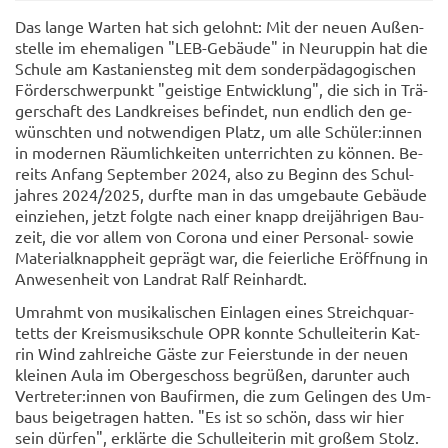
Das lange War­ten hat sich ge­lohnt: Mit der neuen Au­ßen­
stel­le im ehe­ma­li­gen "LEB-​Gebäude" in Neu­rup­pin hat die
Schu­le am Kas­ta­ni­en­steg mit dem son­der­päd­ago­gi­schen
För­der­schwer­punkt "geis­ti­ge Ent­wick­lung", die sich in Trä­
ger­schaft des Land­krei­ses be­fin­det, nun end­lich den ge­
wünsch­ten und not­wen­di­gen Platz, um alle Schü­ler:innen
in mo­der­nen Räum­lich­kei­ten un­ter­rich­ten zu kön­nen. Be­
reits An­fang Sep­tem­ber 2024, also zu Be­ginn des Schul­
jah­res 2024/2025, durf­te man in das um­ge­bau­te Ge­bäu­de
ein­zie­hen, jetzt folg­te nach einer knapp drei­jäh­ri­gen Bau­
zeit, die vor allem von Co­ro­na und einer Personal-​ sowie
Ma­te­ri­al­knapp­heit ge­prägt war, die fei­er­li­che Er­öff­nung in
An­we­sen­heit von Land­rat Ralf Rein­hardt.
Um­rahmt von mu­si­ka­li­schen Ein­la­gen eines Streich­quar­
tetts der Kreis­mu­sik­schu­le OPR konn­te Schul­lei­te­rin Kat­
rin Wind zahl­rei­che Gäste zur Fei­er­stun­de in der neuen
klei­nen Aula im Ober­ge­schoss be­grü­ßen, dar­un­ter auch
Ver­tre­ter:innen von Bau­fir­men, die zum Ge­lin­gen des Um­
baus bei­getra­gen hat­ten. "Es ist so schön, dass wir hier
sein dür­fen", er­klär­te die Schul­lei­te­rin mit gro­ßem Stolz.