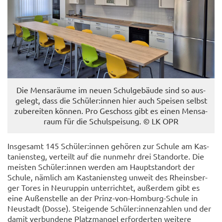
Die Men­s­a­räu­me im neuen Schul­ge­bäu­de sind so aus­
ge­legt, dass die Schü­ler:innen hier auch Spei­sen selbst
zu­be­rei­ten kön­nen. Pro Ge­schoss gibt es einen Men­s­a­
raum für die Schul­spei­sung. © LK OPR
Ins­ge­samt 145 Schü­ler:innen ge­hö­ren zur Schu­le am Kas­
ta­ni­en­steg, ver­teilt auf die nun­mehr drei Stand­or­te. Die
meis­ten Schü­ler:innen wer­den am Haupt­stand­ort der
Schu­le, näm­lich am Kas­ta­ni­en­steg un­weit des Rheins­ber­
ger Tores in Neu­rup­pin un­ter­rich­tet, au­ßer­dem gibt es
eine Au­ßen­stel­le an der Prinz-​von-Homburg-Schule in
Neu­stadt (Dosse). Stei­gen­de Schü­ler:in­nen­zah­len und der
damit ver­bun­de­ne Platz­man­gel er­for­der­ten wei­te­re