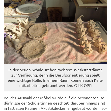
In der neuen Schu­le ste­hen meh­re­re Werk­statt­räu­me
zur Ver­fü­gung, denn die Be­rufs­ori­en­tie­rung spielt
eine wich­ti­ge Rolle. In einem Raum kön­nen auch Ke­ra­
mik­ar­bei­ten ge­brannt wer­den. © LK OPR
Bei der Aus­wahl der Möbel wurde auf die be­son­de­ren Be­
dürf­nis­se der Schü­ler:innen ge­ach­tet, dar­über hin­aus sind
in fast allen Räu­men Akus­tik­de­cken ein­ge­baut wor­den, so­