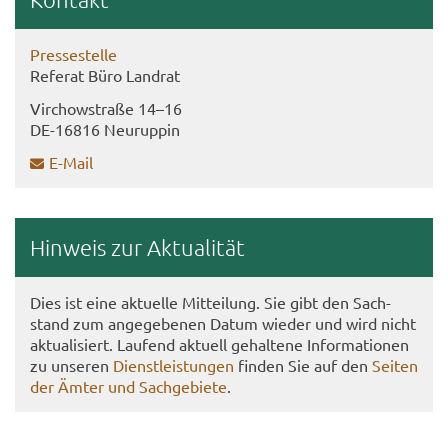
Pres­se­stel­le
Re­fe­rat Büro Land­rat
Virch­ow­stra­ße 14–16
DE-​16816 Neu­rup­pin
E-​Mail
Hin­weis zur Ak­tua­li­tät
Dies ist eine ak­tu­el­le Mit­tei­lung. Sie gibt den Sach­
stand zum an­ge­ge­be­nen Datum wie­der und wird nicht
ak­tua­li­siert. Lau­fend ak­tu­ell ge­hal­te­ne In­for­ma­tio­nen
zu un­se­ren
Dienst­leis­tun­gen
fin­den Sie auf den
Sei­ten
der Ämter und Sach­ge­bie­te
.