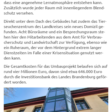
dass eine an­ge­neh­me Lern­at­mo­sphä­re ent­ste­hen kann.
Zu­sätz­lich wurde jeder Raum mit in­nen­lie­gen­dem Blend­
schutz ver­se­hen.
Di­rekt unter dem Dach des Ge­bäu­des hat zudem das Tier­
seu­chen­zen­trum des Land­krei­ses sein neues Do­mi­zil ge­
fun­den. Acht Bü­ro­räu­me und ein Be­spre­chungs­raum ste­
hen hier den Mit­ar­bei­ten­den aus dem Amt für Ver­brau­
cher­schutz und Land­wirt­schaft zur Ver­fü­gung, eben­so wie
ein Ru­he­raum, der vor dem Hin­ter­grund ex­trem lan­ger
Dienst­zei­ten im Falle einer Kri­sen­si­tua­ti­on ge­nutzt wer­
den kann.
Die Ge­samt­kos­ten für das Um­bau­pro­jekt be­lau­fen sich auf
rund vier Mil­lio­nen Euro, davon sind etwa 646.000 Euro
durch die In­ves­ti­ti­ons­bank des Lan­des Bran­den­burg ge­för­
dert wor­den.