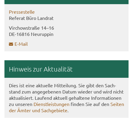
Pres­se­stel­le
Re­fe­rat Büro Land­rat
Virch­ow­stra­ße 14–16
DE-​16816 Neu­rup­pin
E-​Mail
Hin­weis zur Ak­tua­li­tät
Dies ist eine ak­tu­el­le Mit­tei­lung. Sie gibt den Sach­
stand zum an­ge­ge­be­nen Datum wie­der und wird nicht
ak­tua­li­siert. Lau­fend ak­tu­ell ge­hal­te­ne In­for­ma­tio­nen
zu un­se­ren
Dienst­leis­tun­gen
fin­den Sie auf den
Sei­ten
der Ämter und Sach­ge­bie­te
.