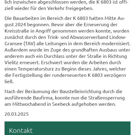
lich in­zwi­schen ab­ge­schlos­sen wer­den, die K 6803 ist of­fi­
zi­ell wie­der für den Ver­kehr frei­ge­ge­ben.
Die Bau­ar­bei­ten im Be­reich der K 6803 hat­ten Mitte Au­
gust 2024 be­gon­nen. Bevor aber die Er­neue­rung der
Kreis­stra­ße in An­griff ge­nom­men wer­den konn­te, wur­den
zu­nächst durch den Trink-​ und Ab­was­ser­ver­band Lindow-​
Gransee (TAV) alle Lei­tun­gen in dem Be­reich mo­der­ni­siert.
Au­ßer­dem wurde im Zuge des grund­haf­ten Aus­baus unter
an­de­rem auch ein Durch­lass unter der Stra­ße in Rich­tung
Vie­litz er­neu­ert. Er­schwert wur­den die Ar­bei­ten durch
einen Tem­pe­ra­tur­sturz zu Be­ginn die­ses Jah­res, wel­cher
die Fer­tig­stel­lung der rund­erneu­er­ten K 6803 ver­zö­gern
ließ.
Nach der Be­räu­mung der Bau­stell­ein­rich­tung durch die
aus­füh­ren­de Bau­fir­ma, konn­te nun die Stra­ßen­sper­rung
am Mitt­woch­abend in See­beck auf­ge­ho­ben wer­den.
20.03.2025
Kon­takt