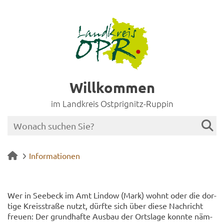
Willkommen
im Landkreis Ostprignitz-Ruppin
Informationen
Wer in See­beck im Amt Lin­dow (Mark) wohnt oder die dor­
ti­ge Kreis­stra­ße nutzt, dürf­te sich über diese Nach­richt
freu­en: Der grund­haf­te Aus­bau der Orts­la­ge konn­te näm­