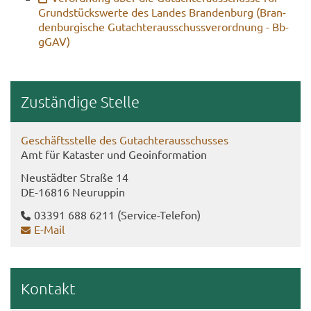
Grund­stücks­wer­te des Lan­des Bran­den­burg (Bran­
den­bur­gi­sche Gut­ach­ter­aus­schuss­ver­ord­nung - Bb­
gGAV)
Zu­stän­di­ge Stel­le
Ge­schäfts­stel­le des Gut­ach­ter­aus­schus­ses
Amt für Ka­tas­ter und Geo­in­for­ma­ti­on
Neu­städ­ter Stra­ße 14
DE-​16816 Neu­rup­pin
03391 688 6211
(Service-​Telefon)
E-​Mail
Kon­takt