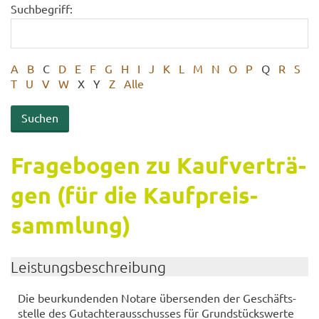
Suchbegriff:
A
B
C
D
E
F
G
H
I
J
K
L
M
N
O
P
Q
R
S
T
U
V
W
X
Y
Z
Alle
Fra­ge­bo­gen zu Kauf­ver­trä­
gen (für die Kauf­preis­
samm­lung)
Leis­tungs­be­schrei­bung
Die be­ur­kun­den­den No­ta­re über­sen­den der Ge­schäfts­
stel­le des Gut­ach­ter­aus­schus­ses für Grund­stücks­wer­te