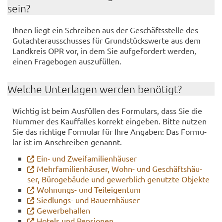
sein?
Ihnen liegt ein Schrei­ben aus der Ge­schäfts­stel­le des
Gut­ach­ter­aus­schus­ses für Grund­stücks­wer­te aus dem
Land­kreis OPR vor, in dem Sie auf­ge­for­dert wer­den,
einen Fra­ge­bo­gen aus­zu­fül­len.
Wel­che Un­ter­la­gen wer­den be­nö­tigt?
Wich­tig ist beim Aus­fül­len des For­mu­lars, dass Sie die
Num­mer des Kauf­fal­les kor­rekt ein­ge­ben. Bitte nut­zen
Sie das rich­ti­ge For­mu­lar für Ihre An­ga­ben: Das For­mu­
lar ist im An­schrei­ben ge­nannt.
Ein- und Zwei­fa­mi­li­en­häu­ser
Mehr­fa­mi­li­en­häu­ser, Wohn- und Ge­schäfts­häu­
ser, Bü­ro­ge­bäu­de und ge­werb­lich ge­nutz­te Ob­jek­te
Wohnungs-​ und Teil­ei­gen­tum
Siedlungs-​ und Bau­ern­häu­ser
Ge­wer­be­hal­len
Ho­tels und Pen­sio­nen