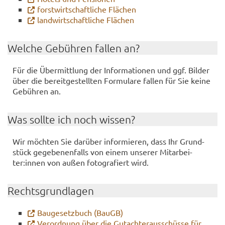
forst­wirt­schaft­li­che Flä­chen
land­wirt­schaft­li­che Flä­chen
Wel­che Ge­büh­ren fal­len an?
Für die Über­mitt­lung der In­for­ma­tio­nen und ggf. Bil­der
über die be­reit­ge­stell­ten For­mu­la­re fal­len für Sie keine
Ge­büh­ren an.
Was soll­te ich noch wis­sen?
Wir möch­ten Sie dar­über in­for­mie­ren, dass Ihr Grund­
stück ge­ge­be­nen­falls von einem un­se­rer Mit­ar­bei­
ter:innen von außen fo­to­gra­fiert wird.
Rechts­grund­la­gen
Bau­ge­setz­buch (BauGB)
Ver­ord­nung über die Gut­ach­ter­aus­schüs­se für