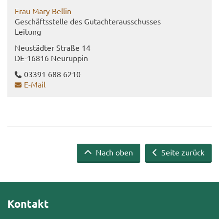
Frau Mary Bel­lin
Ge­schäfts­stel­le des Gut­ach­ter­aus­schus­ses
Lei­tung
Neu­städ­ter Stra­ße 14
DE-​16816 Neu­rup­pin
03391 688 6210
E-​Mail
Nach oben
Seite zurück
Kontakt