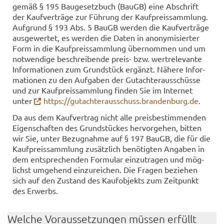
gemäß § 195 Bau­ge­setz­buch (BauGB) eine Ab­schrift
der Kauf­ver­trä­ge zur Füh­rung der Kauf­preis­samm­lung.
Auf­grund § 193 Abs. 5 BauGB wer­den die Kauf­ver­trä­ge
aus­ge­wer­tet, es wer­den die Daten in an­ony­mi­sier­ter
Form in die Kauf­preis­samm­lung über­nom­men und um
not­wen­di­ge be­schrei­ben­de preis-​ bzw. wert­re­le­van­te
In­for­ma­tio­nen zum Grund­stück er­gänzt. Nä­he­re In­for­
ma­tio­nen zu den Auf­ga­ben der Gut­ach­ter­aus­schüs­se
und zur Kauf­preis­samm­lung fin­den Sie im In­ter­net
unter
https://gut­ach­ter­aus­schuss.bran­den­burg.de
.
Da aus dem Kauf­ver­trag nicht alle preis­be­stim­men­den
Ei­gen­schaf­ten des Grund­stü­ckes her­vor­ge­hen, bit­ten
wir Sie, unter Be­zug­nah­me auf § 197 BauGB, die für die
Kauf­preis­samm­lung zu­sätz­lich be­nö­tig­ten An­ga­ben in
dem ent­spre­chen­den For­mu­lar ein­zu­tra­gen und mög­
lichst um­ge­hend ein­zu­rei­chen. Die Fra­gen be­zie­hen
sich auf den Zu­stand des Kauf­ob­jekts zum Zeit­punkt
des Er­werbs.
Wel­che Vor­aus­set­zun­gen müs­sen er­füllt