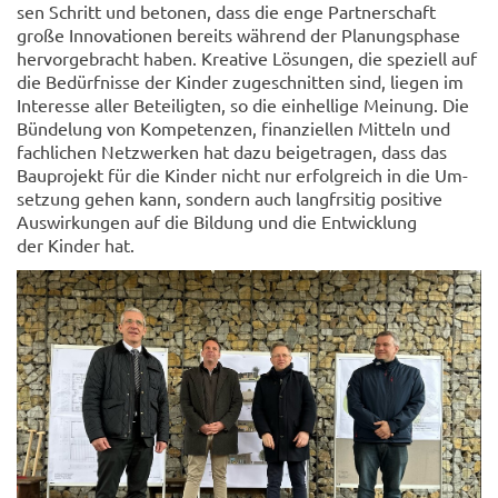
sen Schritt und be­to­nen, dass die enge Part­ner­schaft
große In­no­va­tio­nen be­reits wäh­rend der Pla­nungs­pha­se
her­vor­ge­bracht haben. Krea­ti­ve Lö­sun­gen, die spe­zi­ell auf
die Be­dürf­nis­se der Kin­der zu­ge­schnit­ten sind, lie­gen im
In­ter­es­se aller Be­tei­lig­ten, so die ein­hel­li­ge Mei­nung. Die
Bün­de­lung von Kom­pe­ten­zen, fi­nan­zi­el­len Mit­teln und
fach­li­chen Netz­wer­ken hat dazu bei­getra­gen, dass das
Bau­pro­jekt für die Kin­der nicht nur er­folg­reich in die Um­
set­zung gehen kann, son­dern auch lang­frsi­tig po­si­ti­ve
Aus­wir­kun­gen auf die Bil­dung und die Ent­wick­lung
der Kin­der hat.