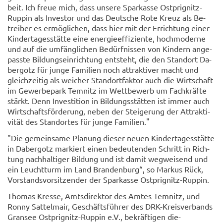
beit. Ich freue mich, dass un­se­re Spar­kas­se Ostprignitz-​
Ruppin als In­ves­tor und das Deut­sche Rote Kreuz als Be­
trei­ber es er­mög­li­chen, dass hier mit der Er­rich­tung einer
Kin­der­ta­ges­stät­te eine en­er­gie­ef­fi­zi­en­te, hoch­mo­der­ne
und auf die um­fäng­li­chen Be­dürf­nis­sen von Kin­dern an­ge­
pass­te Bil­dungs­ein­rich­tung ent­steht, die den Stand­ort Da­
ber­gotz für junge Fa­mi­li­en noch at­trak­ti­ver macht und
gleich­zei­tig als wei­cher Stand­ort­fak­tor auch die Wirt­schaft
im Ge­wer­be­park Tem­nitz im Wett­be­werb um Fach­kräf­te
stärkt. Denn In­ves­ti­ti­on in Bil­dungs­stät­ten ist immer auch
Wirt­schafts­för­de­rung, neben der Stei­ge­rung der At­trak­ti­
vi­tät des Stand­or­tes für junge Fa­mi­li­en."
"Die ge­mein­sa­me Pla­nung die­ser neuen Kin­der­ta­ges­stät­te
in Da­ber­gotz mar­kiert einen be­deu­ten­den Schritt in Rich­
tung nach­hal­ti­ger Bil­dung und ist damit weg­wei­send und
ein Leucht­turm im Land Bran­den­burg“, so Mar­kus Rück,
Vor­stands­vor­sit­zen­der der Spar­kas­se Ostprignitz-​Ruppin.
Tho­mas Kres­se, Amts­di­rek­tor des Amtes Tem­nitz, und
Ronny Sat­tel­mair, Ge­schäfts­füh­rer des DRK-​Kreisverbands
Gran­see Ostprignitz-​Ruppin e.V., be­kräf­ti­gen die­