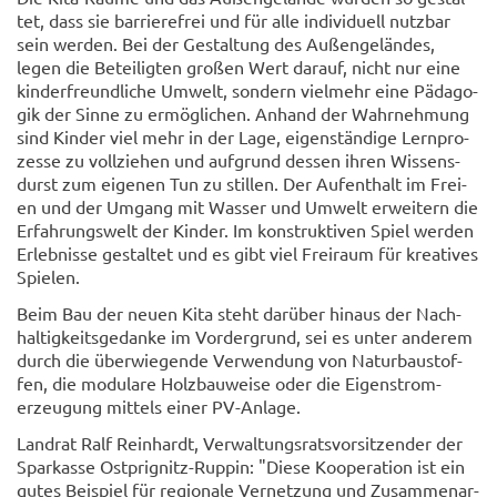
tet, dass sie bar­rie­re­frei und für alle in­di­vi­du­ell nutz­bar
sein wer­den. Bei der Ge­stal­tung des Au­ßen­ge­län­des,
legen die Be­tei­lig­ten gro­ßen Wert dar­auf, nicht nur eine
kin­der­freund­li­che Um­welt, son­dern viel­mehr eine Päd­ago­
gik der Sinne zu er­mög­li­chen. An­hand der Wahr­neh­mung
sind Kin­der viel mehr in der Lage, ei­gen­stän­di­ge Lern­pro­
zes­se zu voll­zie­hen und auf­grund des­sen ihren Wis­sens­
durst zum ei­ge­nen Tun zu stil­len. Der Auf­ent­halt im Frei­
en und der Um­gang mit Was­ser und Um­welt er­wei­tern die
Er­fah­rungs­welt der Kin­der. Im kon­struk­ti­ven Spiel wer­den
Er­leb­nis­se ge­stal­tet und es gibt viel Frei­raum für krea­ti­ves
Spie­len.
Beim Bau der neuen Kita steht dar­über hin­aus der Nach­
hal­tig­keits­ge­dan­ke im Vor­der­grund, sei es unter an­de­rem
durch die über­wie­gen­de Ver­wen­dung von Na­tur­bau­stof­
fen, die mo­du­la­re Holz­bau­wei­se oder die Ei­gen­strom­
erzeu­gung mit­tels einer PV-​Anlage.
Land­rat Ralf Rein­hardt, Ver­wal­tungs­rats­vor­sit­zen­der der
Spar­kas­se Ostprignitz-​Ruppin: "Diese Ko­ope­ra­ti­on ist ein
gutes Bei­spiel für re­gio­na­le Ver­net­zung und Zu­sam­men­ar­