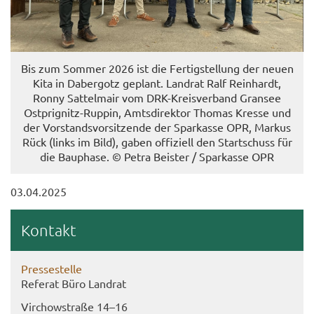
Bis zum Som­mer 2026 ist die Fer­tig­stel­lung der neuen
Kita in Da­ber­gotz ge­plant. Land­rat Ralf Rein­hardt,
Ronny Sat­tel­mair vom DRK-​Kreisverband Gran­see
Ostprignitz-​Ruppin, Amts­di­rek­tor Tho­mas Kres­se und
der Vor­stands­vor­sit­zen­de der Spar­kas­se OPR, Mar­kus
Rück (links im Bild), gaben of­fi­zi­ell den Start­schuss für
die Bau­pha­se. © Petra Beis­ter / Spar­kas­se OPR
03.04.2025
Kon­takt
Pres­se­stel­le
Re­fe­rat Büro Land­rat
Virch­ow­stra­ße 14–16