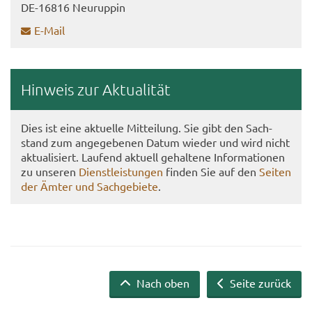
DE-​16816 Neu­rup­pin
E-​Mail
Hin­weis zur Ak­tua­li­tät
Dies ist eine ak­tu­el­le Mit­tei­lung. Sie gibt den Sach­
stand zum an­ge­ge­be­nen Datum wie­der und wird nicht
ak­tua­li­siert. Lau­fend ak­tu­ell ge­hal­te­ne In­for­ma­tio­nen
zu un­se­ren
Dienst­leis­tun­gen
fin­den Sie auf den
Sei­ten
der Ämter und Sach­ge­bie­te
.
Nach oben
Seite zurück