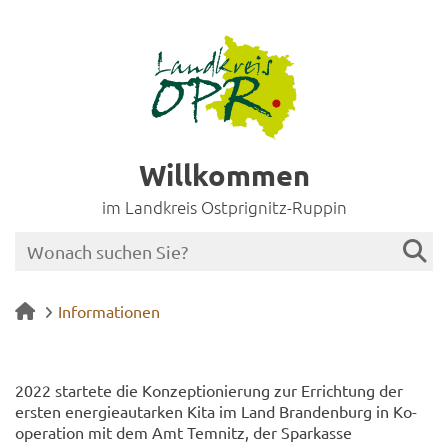
Willkommen
im Landkreis Ostprignitz-Ruppin
Informationen
2022 star­te­te die Kon­zep­tio­nie­rung zur Er­rich­tung der
ers­ten en­er­gie­aut­ar­ken Kita im Land Bran­den­burg in Ko­
ope­ra­ti­on mit dem Amt Tem­nitz, der Spar­kas­se