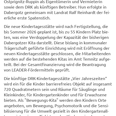
Ostprignitz-​Ruppin als Ei­gen­tü­me­rin und Ver­mie­te­rin
sowie dem DRK als künf­ti­gen Be­trei­ber. Nun er­folg­te in
Da­ber­gotz ge­mein­sam mit Land­rat Ralf Rein­hardt der fei­
er­li­che erste Spa­ten­stich.
Die neue Kin­der­ta­ges­stät­te wird nach Fer­tig­stel­lung, die
bis Som­mer 2026 ge­plant ist, bis zu 55 Kin­dern Platz bie­
ten, was eine Ver­dop­pe­lung der Ka­pa­zi­tät der bis­he­ri­gen
Da­ber­got­zer Kita dar­stellt. Diese bis­lang in kom­mu­na­ler
Trä­ger­schaft ge­führ­te Ein­rich­tung wird mit Er­öff­nung der
neuen Kin­der­ta­ges­stät­te ge­schlos­sen, die Mit­ar­bei­ten­den
wer­den auf die be­stehen­den Kitas im Amt Tem­nitz auf­ge­
teilt. Bei der Ge­samt­fi­nan­zie­rung wird die Be­an­tra­gung
von LEADER-​Fördermitteln ge­prüft.
Die künf­ti­ge DRK-​Kindertagesstätte „Vier Jah­res­zei­ten“
wird ein für die Kin­der bar­rie­re­frei­es Ob­jekt auf ins­ge­samt
720 Qua­drat­me­tern sein und Räume für Säug­lin­ge und
Klein­kin­der, für Kin­der­gar­ten­kin­der und für Er­wach­se­ne
bie­ten. Als "Bewegungs-​Kita" wer­den den Kin­dern Orte
an­ge­bo­ten, um Be­we­gung, Psy­cho­mo­to­rik und die Sen­si­
bi­li­sie­rung für die Um­welt ge­zielt in den Kin­der­gar­ten­all­