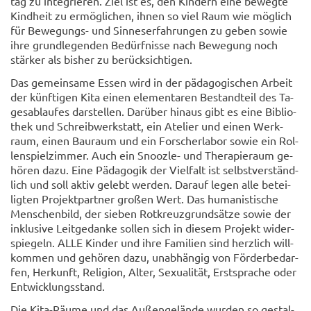
tag zu in­te­grie­ren. Ziel ist es, den Kin­dern eine be­weg­te
Kind­heit zu er­mög­li­chen, ihnen so viel Raum wie mög­lich
für Bewegungs-​ und Sin­nes­er­fah­run­gen zu geben sowie
ihre grund­le­gen­den Be­dürf­nis­se nach Be­we­gung noch
stär­ker als bis­her zu be­rück­sich­ti­gen.
Das ge­mein­sa­me Essen wird in der päd­ago­gi­schen Ar­beit
der künf­ti­gen Kita einen ele­men­ta­ren Be­stand­teil des Ta­
ges­ab­lau­fes dar­stel­len. Dar­über hin­aus gibt es eine Bi­blio­
thek und Schreib­werk­statt, ein Ate­lier und einen Werk­
raum, einen Bau­raum und ein Forsch­er­la­bor sowie ein Rol­
len­spiel­zim­mer. Auch ein Snoozle-​ und The­ra­pie­raum ge­
hö­ren dazu. Eine Päd­ago­gik der Viel­falt ist selbst­ver­ständ­
lich und soll aktiv ge­lebt wer­den. Dar­auf legen alle be­tei­
lig­ten Pro­jekt­part­ner gro­ßen Wert. Das hu­ma­nis­ti­sche
Men­schen­bild, der sie­ben Rot­kreuz­grund­sät­ze sowie der
in­klu­si­ve Leit­ge­dan­ke sol­len sich in die­sem Pro­jekt wi­der­
spie­geln. ALLE Kin­der und ihre Fa­mi­li­en sind herz­lich will­
kom­men und ge­hö­ren dazu, un­ab­hän­gig von För­der­be­dar­
fen, Her­kunft, Re­li­gi­on, Alter, Se­xua­li­tät, Erst­spra­che oder
Ent­wick­lungs­stand.
Die Kita-​Räume und das Au­ßen­ge­län­de wur­den so ge­stal­