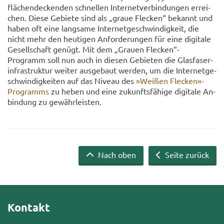
flä­chen­de­cken­den schnel­len In­ter­net­ver­bin­dun­gen er­rei­
chen. Diese Ge­bie­te sind als „graue Fle­cken“ be­kannt und
haben oft eine lang­sa­me In­ter­net­ge­schwin­dig­keit, die
nicht mehr den heu­ti­gen An­for­de­run­gen für eine di­gi­ta­le
Ge­sell­schaft ge­nügt. Mit dem „Grau­en Fle­cken“-​
Programm soll nun auch in die­sen Ge­bie­ten die Glas­fa­ser­
in­fra­struk­tur wei­ter aus­ge­baut wer­den, um die In­ter­net­ge­
schwin­dig­kei­ten auf das Ni­veau des
»Wei­ßen Fle­cken«-​
Programms
zu heben und eine zu­kunfts­fä­hi­ge di­gi­ta­le An­
bin­dung zu ge­währ­leis­ten.
Nach oben
Seite zurück
Kontakt