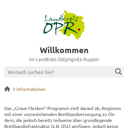
Willkommen
im Landkreis Ostprignitz-Ruppin
Informationen
Das „Graue Fle­cken“-​Programm zielt dar­auf ab, Re­gio­nen
mit einer un­zu­rei­chen­den Breit­band­ver­sor­gung zu för­
dern, die je­doch be­reits teil­wei­se über grund­le­gen­de
Breit­ban­d­in­fra­struk­tur (z.B. DSL) ver­fü­gen, je­doch keine