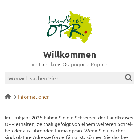
Willkommen
im Landkreis Ostprignitz-Ruppin
Informationen
Im Früh­jahr 2025 haben Sie ein Schrei­ben des Land­krei­ses
OPR er­hal­ten, zeit­nah ge­folgt von einem wei­te­ren Schrei­
ben der aus­füh­ren­den Firma epcan. Wenn Sie un­si­cher
sind, ob Ihre Adres­se för­der­fä­hig ist, kön­nen Sie das be­