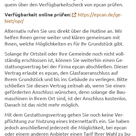
quem über den Ver­füg­bar­keits­check von epcan prü­fen.
Ver­füg­bar­keit on­line prü­fen:
https://epcan.de/ge­
biet/opr/
Al­ter­na­tiv rufen Sie uns di­rekt über die Hot­line an. Wir
hel­fen Ihnen gerne wei­ter und klä­ren ge­mein­sam mit
Ihnen, wel­che Mög­lich­kei­ten es für Ihr Grund­stück gibt.
So­lan­ge Ihr Orts­teil oder Ihre Ge­mein­de noch nicht voll­
stän­dig er­schlos­sen ist, kön­nen Sie wei­ter­hin einen Ge­
stat­tungs­ver­trag bei der Firma epcan ab­schlie­ßen. Die­ser
Ver­trag er­laubt es epcan, den Glas­fa­ser­an­schluss auf
Ihrem Grund­stück und bis ins Ge­bäu­de zu ver­le­gen. Bitte
schlie­ßen Sie die­sen Ver­trag zeit­nah ab, wenn Sie einen
ge­för­der­ten An­schluss wün­schen, denn so­lan­ge die Bau­
ma­schi­nen in Ihrem Ort sind, ist der An­schluss kos­ten­los.
Da­nach ist das nicht mehr mög­lich.
Mit dem Ge­stat­tungs­ver­trag gehen Sie noch keine Ver­
pflich­tung zur Nut­zung eines In­ter­net­ta­rifs ein. Sie haben
je­doch an­schlie­ßend je­der­zeit die Mög­lich­keit, bei epcan
oder einem an­de­ren An­bie­ter einen Tarif Ihrer Wahl zu bu­