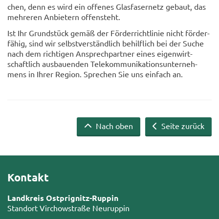
chen, denn es wird ein of­fe­nes Glas­fa­ser­netz ge­baut, das
meh­re­ren An­bie­tern of­fen­steht.
Ist Ihr Grund­stück gemäß der För­der­richt­li­nie nicht för­der­
fä­hig, sind wir selbst­ver­ständ­lich be­hilf­lich bei der Suche
nach dem rich­ti­gen An­sprech­part­ner eines ei­gen­wirt­
schaft­lich aus­bau­en­den Te­le­kom­mu­ni­ka­ti­ons­un­ter­neh­
mens in Ihrer Re­gi­on. Spre­chen Sie uns ein­fach an.
Nach oben
Seite zurück
Kontakt
Landkreis Ostprignitz-Ruppin
Standort Virchowstraße Neuruppin