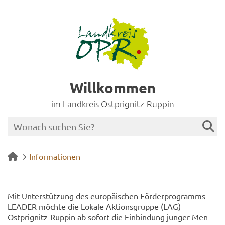
Willkommen
im Landkreis Ostprignitz-Ruppin
Informationen
Mit Un­ter­stüt­zung des eu­ro­päi­schen För­der­pro­gramms
LEA­DER möch­te die Lo­ka­le Ak­ti­ons­grup­pe (LAG)
Ostprignitz-​Ruppin ab so­fort die Ein­bin­dung jun­ger Men­