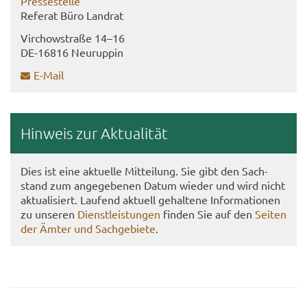
Pres­se­stel­le
Re­fe­rat Büro Land­rat
Virch­ow­stra­ße 14–16
DE-​16816 Neu­rup­pin
E-​Mail
Hin­weis zur Ak­tua­li­tät
Dies ist eine ak­tu­el­le Mit­tei­lung. Sie gibt den Sach­
stand zum an­ge­ge­be­nen Datum wie­der und wird nicht
ak­tua­li­siert. Lau­fend ak­tu­ell ge­hal­te­ne In­for­ma­tio­nen
zu un­se­ren
Dienst­leis­tun­gen
fin­den Sie auf den
Sei­ten
der Ämter und Sach­ge­bie­te
.