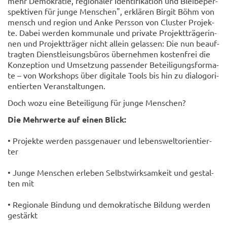
mehr De­mo­kra­tie, re­gio­na­ler Iden­ti­fi­ka­ti­on und Blei­be­per­
spek­ti­ven für junge Men­schen", er­klä­ren Bir­git Böhm von
mensch und re­gi­on und Anke Pers­son von Clus­ter Pro­jek­
te. Dabei wer­den kom­mu­na­le und pri­va­te Pro­jekt­trä­ge­rin­
nen und Pro­jekt­trä­ger nicht al­lein ge­las­sen: Die nun be­auf­
trag­ten Dienst­lei­sungs­bü­ros über­neh­men kos­ten­frei die
Kon­zep­ti­on und Um­set­zung pas­sen­der Be­tei­li­gungs­for­ma­
te – von Work­shops über di­gi­ta­le Tools bis hin zu dia­log­ori­
en­tier­ten Ver­an­stal­tun­gen.
Doch wozu eine Be­tei­li­gung für junge Men­schen?
Die Mehr­wer­te auf einen Blick:
• Pro­jek­te wer­den pass­ge­nau­er und le­bens­welt­ori­en­tier­
ter
• Junge Men­schen er­le­ben Selbst­wirk­sam­keit und ge­stal­
ten mit
• Re­gio­na­le Bin­dung und de­mo­kra­ti­sche Bil­dung wer­den
ge­stärkt