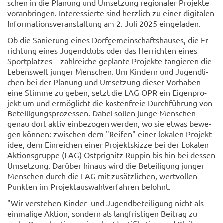
schen in die Pla­nung und Um­set­zung re­gio­na­ler Pro­jek­te
vor­an­brin­gen. In­ter­es­sier­te sind herz­lich zu einer di­gi­ta­len
In­for­ma­ti­ons­ver­an­stal­tung am 2. Juli 2025 ein­ge­la­den.
Ob die Sa­nie­rung eines Dorf­ge­mein­schafts­hau­ses, die Er­
rich­tung eines Ju­gend­clubs oder das Her­rich­ten eines
Sport­plat­zes – zahl­rei­che ge­plan­te Pro­jek­te tan­gie­ren die
Le­bens­welt jun­ger Men­schen. Um Kin­dern und Ju­gend­li­
chen bei der Pla­nung und Um­set­zung die­ser Vor­ha­ben
eine Stim­me zu geben, setzt die LAG OPR ein Ei­gen­pro­
jekt um und er­mög­licht die kos­ten­freie Durch­füh­rung von
Be­tei­li­gungs­pro­zes­sen. Dabei sol­len junge Men­schen
genau dort aktiv ein­be­zo­gen wer­den, wo sie etwas be­we­
gen kön­nen: zwi­schen dem "Rei­fen" einer lo­ka­len Pro­jekt­
idee, dem Ein­rei­chen einer Pro­jekt­skiz­ze bei der Lo­ka­len
Ak­ti­ons­grup­pe (LAG) Ost­p­ri­g­nitz Rup­pin bis hin bei des­sen
Um­set­zung. Dar­über hin­aus wird die Be­tei­li­gung jun­ger
Men­schen durch die LAG mit zu­sätz­li­chen, wert­vol­len
Punk­ten im Pro­jekt­aus­wahl­ver­fah­ren be­lohnt.
"Wir ver­ste­hen Kinder-​ und Ju­gend­be­tei­li­gung nicht als
ein­ma­li­ge Ak­ti­on, son­dern als lang­fris­ti­gen Bei­trag zu