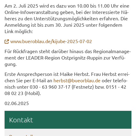
Am 2. Juli 2025 wird es dazu von 10.00 bis 11.00 Uhr eine
Online-​Infoveranstaltung geben, bei der In­ter­es­sier­te Nä­
he­res zu den Un­ter­stüt­zungs­mög­lich­kei­ten er­fah­ren. Die
An­mel­dung ist bis zum 30. Juni 2025 unter fol­gen­dem
Link mög­lich:
www.buer­oblau.de/kijube-​2025-07-02
Für Rück­fra­gen steht dar­über hin­aus das Re­gio­nal­ma­nage­
ment der LEADER-​Region Ostprignitz-​Ruppin zur Ver­fü­
gung.
Erste An­sprech­per­son ist Maike Herbst. Frau Herbst er­rei­
chen Sie per E-​Mail an
herbst@bue­or­blau.de
oder te­le­fo­
nisch unter 030 - 63 960 37-17 (Fest­netz) bzw. 0151 - 42
08 02 23 (Mobil).
02.06.2025
Kon­takt