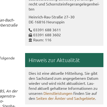
recht und Schorn­stein­fe­ger­an­ge­le­gen­hei­
ten
Heinrich-​Rau-Straße 27–30
ian-Bach-
DE-​16816 Neu­rup­pin
­ber­stra­ße
03391 688 3611
03391 688 3602
Raum: 116
fol­gen­de
Hin­weis zur Ak­tua­li­tät
Dies ist eine ak­tu­el­le Mit­tei­lung. Sie gibt
den Sach­stand zum an­ge­ge­be­nen Datum
wie­der und wird nicht ak­tua­li­siert. Lau­
fend ak­tu­ell ge­hal­te­ne In­for­ma­tio­nen zu
 B5, An der
un­se­ren
Dienst­leis­tun­gen
fin­den Sie auf
­gen­stra­
den
Sei­ten der Ämter und Sach­ge­bie­te
.
o-​
, Ste­pha­