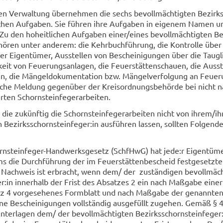
hen Ver­wal­tung über­neh­men die sechs be­voll­mäch­tig­ten Be­zirk
li­chen Auf­ga­ben. Sie füh­ren ihre Auf­ga­ben in ei­ge­nem Namen u
u den ho­heit­li­chen Auf­ga­ben einer/eines be­voll­mäch­tig­ten Be­
­hö­ren unter an­de­rem: die Kehr­buch­füh­rung, die Kon­trol­le über
er Ei­gen­tü­mer, Aus­stel­len von Be­schei­ni­gun­gen über die Taug­l
­keit von Feue­rungs­an­la­gen, die Feu­er­stät­ten­schau­en, die Aus­s
den, die Män­gel­do­ku­men­ta­ti­on bzw. Män­gel­ver­fol­gung an Feue­r
i­che Mel­dung ge­gen­über der Kreis­ord­nungs­be­hör­de bei nicht n
­ten Schorn­stein­fe­ger­ar­bei­ten.
 die zu­künf­tig die Schorn­stein­fe­ger­ar­bei­ten nicht von ihrem/ih
n Be­zirks­schorn­stein­fe­ger:in aus­füh­ren las­sen, soll­ten Fol­gen­d
nsteinfeger-​Handwerksgesetz (SchfHwG) hat jede:r Ei­gen­tü­me
die Durch­füh­rung der im Feu­er­stät­ten­be­scheid fest­ge­setz­te
 Nach­weis ist er­bracht, wenn dem/ der zu­stän­di­gen be­voll­mäch
ger:in in­ner­halb der Frist des Ab­sat­zes 2 ein nach Maß­ga­be eine
z 4 vor­ge­se­he­nes Form­blatt und nach Maß­ga­be der ge­nann­te
­ne Be­schei­ni­gun­gen voll­stän­dig aus­ge­füllt zu­ge­hen. Gemäß § 
r­la­gen dem/ der be­voll­mäch­tig­ten Be­zirks­schorn­stein­fe­ger: