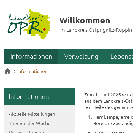
Willkommen
im Landkreis Ostprignitz-Ruppin
Informationen
Verwaltung
Lebens
Informationen
Zum 1. Juni 2025 wurde d
In­for­ma­tio­nen
aus dem Landkreis-​Ostpr
ren, Teile des ge­nann­t
Ak­tu­el­le Mit­tei­lun­gen
Herr Lampe, er­reic
The­men der Woche
Be­rei­che zu­stän­dig
Ver­an­stal­tun­gen
16866 Dre­wen