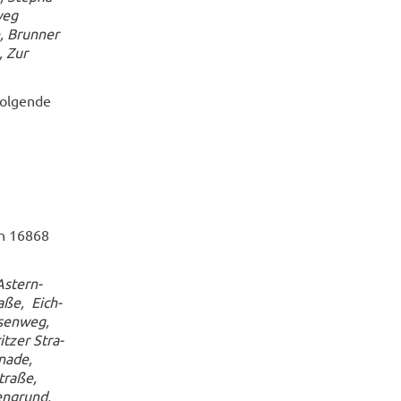
weg
, Brun­ner
, Zur
ol­gen­de
 in 16868
s­tern­
a­ße, Eich­
­sen­weg,
t­zer Stra­
na­de,
traße,
en­grund,