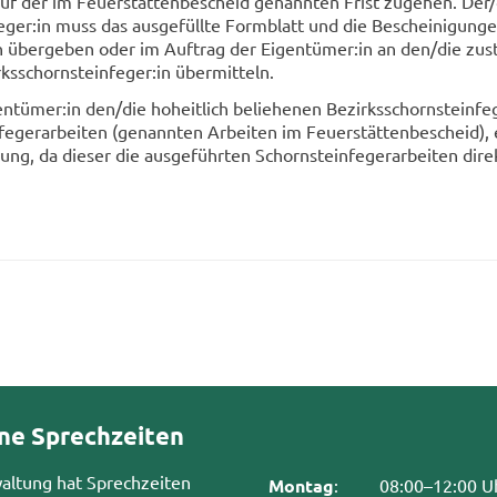
f der im Feu­er­stät­ten­be­scheid ge­nann­ten Frist zu­ge­hen. Der/
e­ger:in muss das aus­ge­füll­te Form­blatt und die Be­schei­ni­gun­g
 über­ge­ben oder im Auf­trag der Ei­gen­tü­mer:in an den/die zu­st
rks­schorn­stein­fe­ger:in über­mit­teln.
n­tü­mer:in den/die ho­heit­lich be­lie­he­nen Be­zirks­schorn­stein­fe
e­ger­ar­bei­ten (ge­nann­ten Ar­bei­ten im Feu­er­stät­ten­be­scheid), e
ung, da die­ser die aus­ge­führ­ten Schorn­stein­fe­ger­ar­bei­ten di­re
ne Sprechzeiten
waltung hat Sprechzeiten
Montag
:
08:00–12:00 U