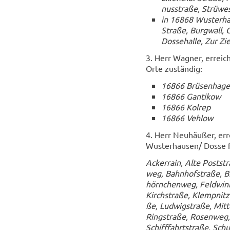
nus­stra­ße, Strüwe­
in 16868 Wus­ter­ha
Stra­ße, Burg­wall, 
Dosse­hal­le, Zur Zie
3. Herr Wag­ner, er­reic
Orte zu­stän­dig:
16866 Brü­sen­ha­g
16866 Gan­ti­kow
16866 Kol­rep
16866 Ve­hlow
4. Herr Neu­häu­ßer, er­
Wus­ter­hau­sen/ Dosse fü
Acker­rain, Alte Post­s
weg, Bahn­hof­stra­ße, B
hörn­chen­weg, Feld­win­k
Kirch­stra­ße, Klempnitz
ße, Lud­wig­stra­ße, Mit­t
Ring­stra­ße, Ro­sen­weg
Schiff­fahrt­stra­ße, Sch