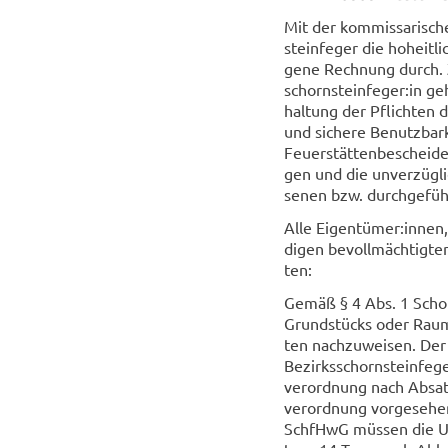
Mit der kom­mis­sa­ri­sc
stein­fe­ger die ho­heit­
ge­ne Rech­nung durch. Z
schorn­stein­fe­ger:in ge
hal­tung der Pflich­ten d
und si­che­re Be­nutz­bar
Feu­er­stät­ten­be­schei­
gen und die un­ver­züg­l
se­nen bzw. durch­ge­führ
Alle Ei­gen­tü­mer:innen,
di­gen be­voll­mäch­tig­te
ten:
Gemäß § 4 Abs. 1 Schor
Grund­stücks oder Raums 
ten nach­zu­wei­sen. Der
Be­zirks­schorn­stein­fe­
ver­ord­nung nach Ab­sat
ver­ord­nung vor­ge­se­he
SchfHwG müs­sen die Un­te