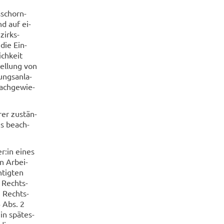
s­schorn­
nd auf ei­
zirks­
 die Ein­
ich­keit
tel­lung von
ungs­an­la­
ach­ge­wie­
rer zu­stän­
es be­ach­
r:in eines
n Ar­bei­
­tig­ten
r Rechts­
n Rechts­
4 Abs. 2
in spä­tes­