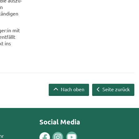
die aus­zu­
en
än­di­gen
­ger:in mit
nt­fällt
kt ins
Nach oben
Seite zurück
Social Media
hr