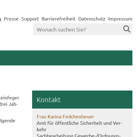
g
Presse
Support
Barrierefreiheit
Datenschutz
Impressum
ein­fe­ger
Kon­takt
drei Jah­
Frau Ka­ri­na Fed­chen­heu­er
l­gen­de
Amt für öf­fent­li­che Si­cher­heit und Ver­
kehr
Sach­be­ar­bei­tung Gewerbe-​/Ord­nungs­