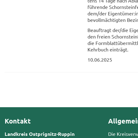
tens 14 Tage nach Ab­lau
füh­ren­de Schorn­stein­f
dem/der Ei­gen­tü­mer:in
be­voll­mäch­tig­ten Be­zi
Be­auf­tragt der/die Ei­ge
den frei­en Schorn­stein­f
die Form­blatt­über­mitt­l
Kehr­buch ein­trägt.
10.06.2025
Kontakt
Allgemei
Landkreis Ostprignitz-Ruppin
Die Kreisver