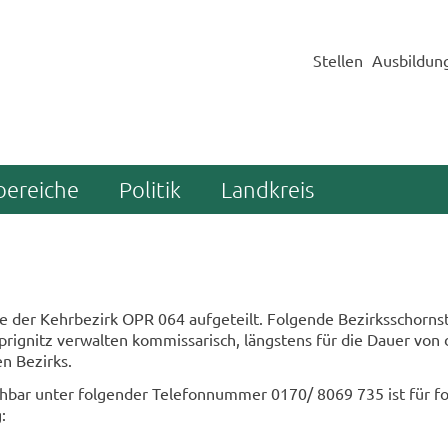
Stellen
Ausbildun
bereiche
Politik
Landkreis
er Kehr­be­zirk OPR 064 auf­ge­teilt. Fol­gen­de Be­zirks­schorn­st
ignitz ver­wal­ten kom­mis­sa­risch, längs­tens für die Dauer von 
en Be­zirks.
h­bar unter fol­gen­der Te­le­fon­num­mer 0170/ 8069 735 ist für fo
: