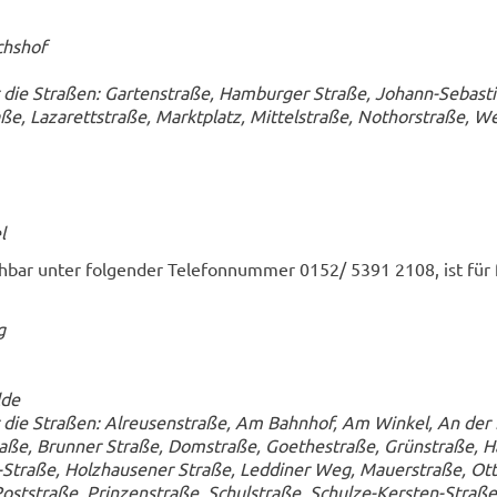
chshof
 die Stra­ßen: Gar­ten­stra­ße, Ham­bur­ger Stra­ße, Johann-​Sebast
­ße, La­za­rett­stra­ße, Markt­platz, Mit­tel­stra­ße, Not­hor­stra­ße, We
l
h­bar unter fol­gen­der Te­le­fon­num­mer 0152/ 5391 2108, ist für 
g
­de
r die Stra­ßen: Al­reu­sen­stra­ße, Am Bahn­hof, Am Win­kel, An der
­ße, Brun­ner Stra­ße, Dom­stra­ße, Goe­the­stra­ße, Grün­stra­ße, Ha
Straße, Holz­hau­se­ner Stra­ße, Led­di­ner Weg, Mau­er­stra­ße, Ott
ost­stra­ße, Prin­zen­stra­ße, Schul­stra­ße, Schulze-​Kersten-Straße