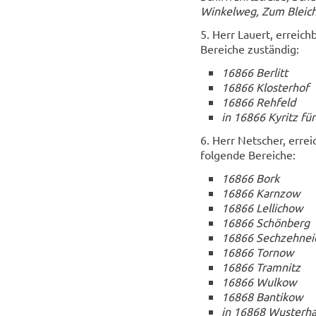
Win­kel­weg, Zum Bleic
5. Herr Lau­ert, er­reich
Be­rei­che zu­stän­dig:
16866 Ber­litt
16866 Klos­ter­hof
16866 Reh­feld
in 16866 Ky­ritz für
6. Herr Net­scher, er­rei
fol­gen­de Be­rei­che:
16866 Bork
16866 Karn­zow
16866 Lel­li­chow
16866 Schön­berg
16866 Sech­zehnei
16866 Tor­now
16866 Tram­nitz
16866 Wul­kow
16868 Ban­ti­kow
in 16868 Wus­ter­ha