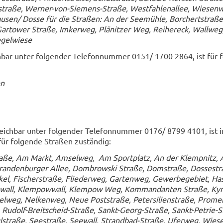
st­ra­ße, Werner-​von-Siemens-Straße, West­fah­len­al­lee, Wie­sen­
u­sen/ Dosse für die Stra­ßen: An der See­müh­le, Bor­chert­stra­ße
Gar­tower Stra­ße, Im­ker­weg, Plä­nit­zer Weg, Rei­her­eck, Wall­weg
­gel­wie­se
h­bar unter fol­gen­der Te­le­fon­num­mer 0151/ 1700 2864, ist für f
en
reich­bar unter fol­gen­der Te­le­fon­num­mer 0176/ 8799 4101, ist
r fol­gen­de Stra­ßen zu­stän­dig:
tra­ße, Am Markt, Am­sel­weg, Am Sport­platz, An der Klemp­nitz, A
ran­den­bur­ger Allee, Dom­brow­ski Stra­ße
,
Dom­stra­ße, Dos­se­str
el, Fi­scher­stra­ße, Flie­der­weg, Gar­ten­weg, Ge­wer­be­ge­biet, Ha
­wall, Klem­pow­wall, Klem­pow Weg, Kom­man­dan­ten Stra­ße, Ky­ri
el­weg, Nel­ken­weg, Neue Post­stra­ße, Pe­ter­si­li­en­stra­ße, Pro­me­
, Rudolf-​Breitscheid-Straße, Sankt-​Georg-Straße, Sankt-​Petrie-S
ul­stra­ße, See­stra­ße, See­wall, Strandbad-​Straße, Ufer­weg, Wie­s