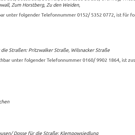
hwall, Zum Horst­berg, Zu den Wei­den,
­bar unter fol­gen­der Te­le­fon­num­mer 0152/ 5352 0772, ist für fo
 die Stra­ßen: Pritz­wal­ker Stra­ße, Wilsna­cker Stra­ße
ch­bar unter fol­gen­der Te­le­fon­num­mer 0160/ 9902 1864, ist zu­s
­chen
u­sen/ Dosse für die Stra­ße: Klem­pow­sied­lung