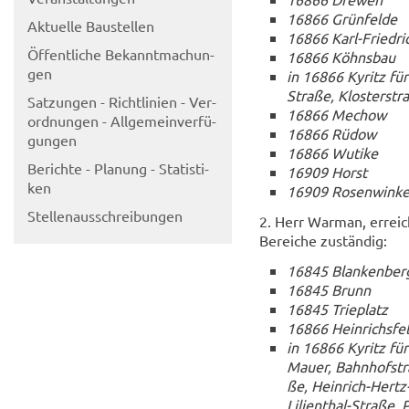
16866 Grün­fel­de
Ak­tu­el­le Bau­stel­len
16866 Karl-​Friedri
Öf­fent­li­che Be­kannt­ma­chun­
16866 Köhns­bau
gen
in 16866 Ky­ritz für
Straße, Klos­ter­stra
Sat­zun­gen - Richt­li­ni­en - Ver­
16866 Me­chow
ord­nun­gen - All­ge­mein­ver­fü­
16866 Rüdow
gun­gen
16866 Wuti­ke
Be­rich­te - Pla­nung - Sta­tis­ti­
16909 Horst
ken
16909 Ro­sen­win­ke
Stel­len­aus­schrei­bun­gen
2. Herr War­man, er­reic
Be­rei­che zu­stän­dig:
16845 Blan­ken­ber
16845 Brunn
16845 Trie­platz
16866 Hein­richs­fel
in 16866 Ky­ritz fü
Mauer, Bahn­hof­stra
ße, Heinrich-​Hertz-
Lilienthal-Straße, P