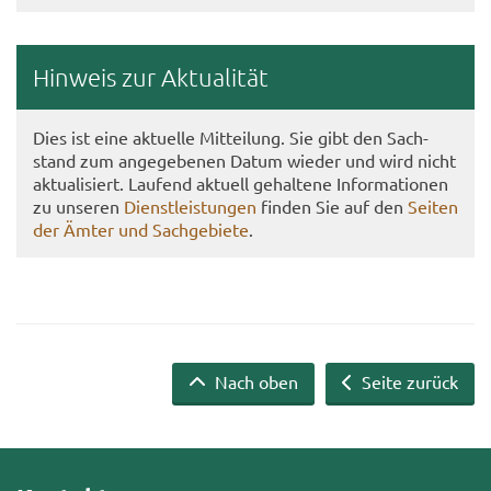
Hin­weis zur Ak­tua­li­tät
Dies ist eine ak­tu­el­le Mit­tei­lung. Sie gibt den Sach­
stand zum an­ge­ge­be­nen Datum wie­der und wird nicht
ak­tua­li­siert. Lau­fend ak­tu­ell ge­hal­te­ne In­for­ma­tio­nen
zu un­se­ren
Dienst­leis­tun­gen
fin­den Sie auf den
Sei­ten
der Ämter und Sach­ge­bie­te
.
Nach oben
Seite zurück