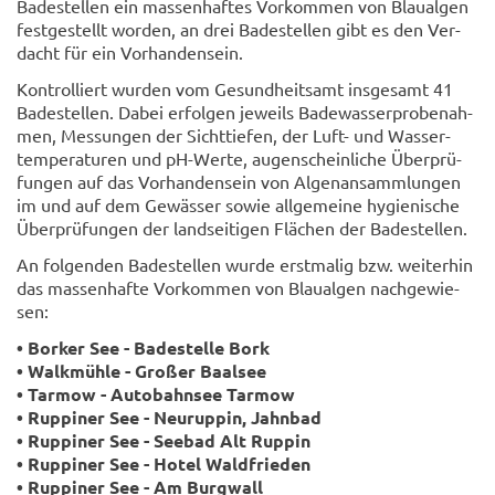
Ba­de­stel­len ein mas­sen­haf­tes Vor­kom­men von Blau­al­gen
fest­ge­stellt wor­den, an drei Ba­de­stel­len gibt es den Ver­
dacht für ein Vor­han­den­sein.
Kon­trol­liert wur­den vom Ge­sund­heits­amt ins­ge­samt 41
Ba­de­stel­len. Dabei er­fol­gen je­weils Ba­de­was­ser­pro­be­nah­
men, Mes­sun­gen der Sicht­tie­fen, der Luft- und Was­ser­
tem­pe­ra­tu­ren und pH-​Werte, au­gen­schein­li­che Über­prü­
fun­gen auf das Vor­han­den­sein von Al­ge­n­an­samm­lun­gen
im und auf dem Ge­wäs­ser sowie all­ge­mei­ne hy­gie­ni­sche
Über­prü­fun­gen der land­sei­ti­gen Flä­chen der Ba­de­stel­len.
An fol­gen­den Ba­de­stel­len wurde erst­ma­lig bzw. wei­ter­hin
das mas­sen­haf­te Vor­kom­men von Blau­al­gen nach­ge­wie­
sen:
• Bor­ker See - Ba­de­stel­le Bork
• Walk­müh­le - Gro­ßer Baal­see
• Tar­mow - Au­to­bahn­see Tar­mow
• Rup­pi­ner See - Neu­rup­pin, Jahn­bad
• Rup­pi­ner See - See­bad Alt Rup­pin
• Rup­pi­ner See - Hotel Wald­frie­den
• Rup­pi­ner See - Am Burg­wall