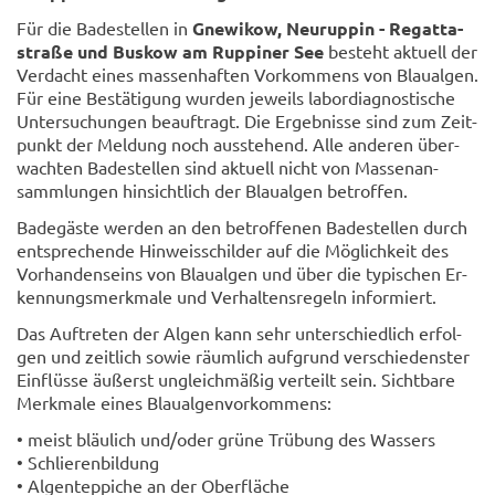
Für die Ba­de­stel­len in
Gne­wi­kow, Neu­rup­pin - Re­gat­ta­
stra­ße und Bus­kow am Rup­pi­ner See
be­steht ak­tu­ell der
Ver­dacht eines mas­sen­haf­ten Vor­kom­mens von Blau­al­gen.
Für eine Be­stä­ti­gung wur­den je­weils la­bor­dia­gnos­ti­sche
Un­ter­su­chun­gen be­auf­tragt. Die Er­geb­nis­se sind zum Zeit­
punkt der Mel­dung noch aus­ste­hend. Alle an­de­ren über­
wach­ten Ba­de­stel­len sind ak­tu­ell nicht von Mas­sen­an­
samm­lun­gen hin­sicht­lich der Blau­al­gen be­trof­fen.
Ba­de­gäs­te wer­den an den be­trof­fe­nen Ba­de­stel­len durch
ent­spre­chen­de Hin­weis­schil­der auf die Mög­lich­keit des
Vor­han­den­seins von Blau­al­gen und über die ty­pi­schen Er­
ken­nungs­merk­ma­le und Ver­hal­tens­re­geln in­for­miert.
Das Auf­tre­ten der Algen kann sehr un­ter­schied­lich er­fol­
gen und zeit­lich sowie räum­lich auf­grund ver­schie­dens­ter
Ein­flüs­se äu­ßerst un­gleich­mä­ßig ver­teilt sein. Sicht­ba­re
Merk­ma­le eines Blau­al­gen­vor­kom­mens:
• meist bläu­lich und/oder grüne Trü­bung des Was­sers
• Schlie­ren­bil­dung
• Al­gen­tep­pi­che an der Ober­flä­che