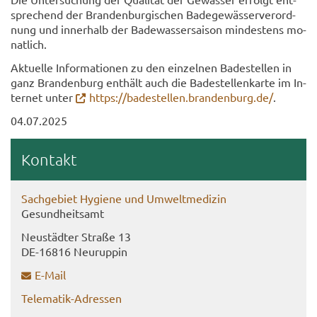
spre­chend der Bran­den­bur­gi­schen Ba­de­ge­wäs­ser­ver­ord­
nung und in­ner­halb der Ba­de­was­ser­sai­son min­des­tens mo­
nat­lich.
Ak­tu­el­le In­for­ma­tio­nen zu den ein­zel­nen Ba­de­stel­len in
ganz Bran­den­burg ent­hält auch die Ba­de­stel­len­kar­te im In­
ter­net unter
https://ba­de­stel­len.bran­den­burg.de/
.
04.07.2025
Kon­takt
Sach­ge­biet Hy­gie­ne und Um­welt­me­di­zin
Ge­sund­heits­amt
Neu­städ­ter Stra­ße 13
DE-​16816 Neu­rup­pin
E-​Mail
Telematik-​Adressen