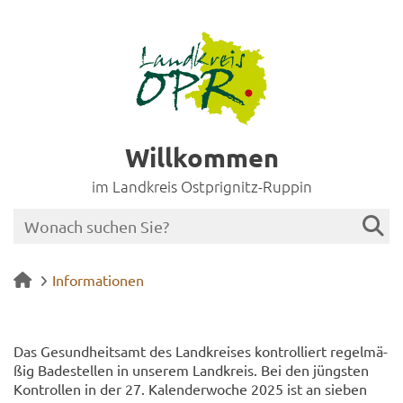
Willkommen
im Landkreis Ostprignitz-Ruppin
Informationen
Das Ge­sund­heits­amt des Land­krei­ses kon­trol­liert re­gel­mä­
ßig Ba­de­stel­len in un­se­rem Land­kreis. Bei den jüngs­ten
Kon­trol­len in der 27. Ka­len­der­wo­che 2025 ist an sie­ben