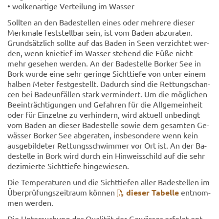
• wol­ken­ar­ti­ge Ver­tei­lung im Was­ser
Soll­ten an den Ba­de­stel­len eines oder meh­re­re die­ser
Merk­ma­le fest­stell­bar sein, ist vom Baden ab­zu­ra­ten.
Grund­sätz­lich soll­te auf das Baden in Seen ver­zich­tet wer­
den, wenn knie­tief im Was­ser ste­hend die Füße nicht
mehr ge­se­hen wer­den. An der Ba­de­stel­le Bor­ker See in
Bork wurde eine sehr ge­rin­ge Sicht­tie­fe von unter einem
hal­ben Meter fest­ge­stellt. Da­durch sind die Ret­tungs­chan­
cen bei Ba­de­un­fäl­len stark ver­min­dert. Um die mög­li­chen
Be­ein­träch­ti­gun­gen und Ge­fah­ren für die All­ge­mein­heit
oder für Ein­zel­ne zu ver­hin­dern, wird ak­tu­ell un­be­dingt
vom Baden an die­ser Ba­de­stel­le sowie dem ge­sam­ten Ge­
wäs­ser Bor­ker See ab­ge­ra­ten, ins­be­son­de­re wenn kein
aus­ge­bil­de­ter Ret­tungs­schwim­mer vor Ort ist. An der Ba­
de­stel­le in Bork wird durch ein Hin­weis­schild auf die sehr
de­zi­mier­te Sicht­tie­fe hin­ge­wie­sen.
Die Tem­pe­ra­tu­ren und die Sicht­tie­fen aller Ba­de­stel­len im
Über­prü­fungs­zeit­raum kön­nen
die­ser Ta­bel­le
ent­nom­
men wer­den.
Die Un­ter­su­chung der Qua­li­tät der Ge­wäs­ser er­folgt ent­