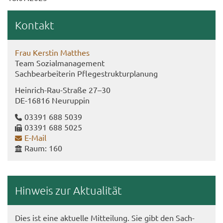
Kon­takt
Frau Kers­tin Mat­thes
Team So­zi­al­ma­nage­ment
Sach­be­ar­bei­te­rin Pfle­ge­s­truk­tur­pla­nung
Heinrich-​Rau-Straße 27–30
DE-​16816 Neu­rup­pin
03391 688 5039
03391 688 5025
E-​Mail
Raum: 160
Hin­weis zur Ak­tua­li­tät
Dies ist eine ak­tu­el­le Mit­tei­lung. Sie gibt den Sach­