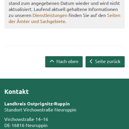
stand zum an­ge­ge­be­nen Datum wie­der und wird nicht
ak­tua­li­siert. Lau­fend ak­tu­ell ge­hal­te­ne In­for­ma­tio­nen
zu un­se­ren
Dienst­leis­tun­gen
fin­den Sie auf den
Sei­ten
der Ämter und Sach­ge­bie­te
.
Nach oben
Seite zurück
Kontakt
Landkreis Ostprignitz-Ruppin
Standort Virchowstraße Neuruppin
Virchowstraße 14–16
DE-16816 Neuruppin