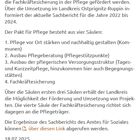
die Fach­kräf­te­si­che­rung in der Pfle­ge ge­för­dert wer­den.
Über die Um­set­zung im Land­kreis Ostprignitz-​Ruppin in­
for­miert der ak­tu­el­le Sach­be­richt für die Jahre 2022 bis
2024.
Der Pakt für Pfle­ge be­steht aus vier Säu­len:
1. Pfle­ge vor Ort stär­ken und nach­hal­tig ge­stal­ten (Kom­
mu­nen)
2. Aus­bau Pfle­ge­be­ra­tung (Pfle­ge­stütz­punk­te)
3. Aus­bau der pfle­ge­ri­schen Ver­sor­gungs­struk­tur (Tages-​
und Kurz­zeit­pfle­ge, hin­zu­kom­men hier auch Be­geg­nungs­
stät­ten)
4. Fach­kräf­te­si­che­rung
Über die Säu­len ers­ten drei Säu­len er­hält der Land­kreis
die Mög­lich­keit der För­de­rung und Um­set­zung von Pro­jek­
ten. Die vier­te Säule der Fach­kräf­te­si­che­rung rich­tet sich
da­ge­gen an die Pfle­ge­trä­ger.
Die Er­geb­nis­se des Sach­be­richts des Amtes für So­zia­les
kön­nen
über die­sen Link
ab­ge­ru­fen wer­den.
18.07.2025