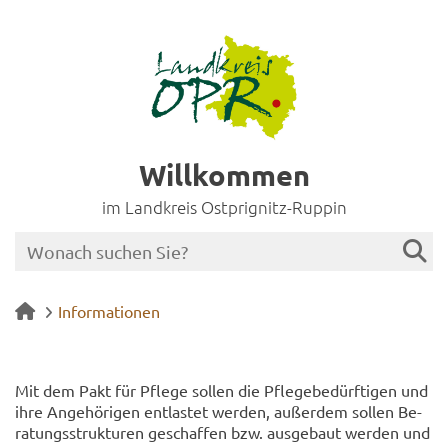
Willkommen
im Landkreis Ostprignitz-Ruppin
Informationen
Mit dem Pakt für Pfle­ge sol­len die Pfle­ge­be­dürf­ti­gen und
ihre An­ge­hö­ri­gen ent­las­tet wer­den, au­ßer­dem sol­len Be­
ra­tungs­struk­tu­ren ge­schaf­fen bzw. aus­ge­baut wer­den und