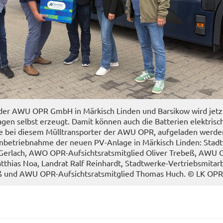
 der AWU OPR GmbH in Mär­kisch Lin­den und Barsi­kow wird jet
n­la­gen selbst er­zeugt. Damit kön­nen auch die Bat­te­rien elek­trisch
e bei die­sem Müll­trans­por­ter der AWU OPR, auf­ge­la­den wer­den.
en In­be­trieb­nah­me der neuen PV-​Anlage in Mär­kisch Lin­den: Stad
Ger­lach, AWO OPR-​Aufsichtsratsmitglied Oli­ver Tre­beß, AWU 
thi­as Noa, Land­rat Ralf Rein­hardt, Stadtwerke-​Vertriebsmitar
iß und AWU OPR-​Aufsichtsratsmitglied Tho­mas Huch. © LK OP