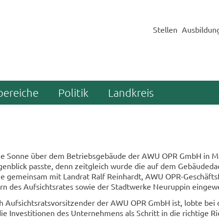
Stellen
Ausbildun
bereiche
Politik
Landkreis
h die Sonne über dem Be­triebs­ge­bäu­de der AWU OPR GmbH in Mä
­gen­blick pass­te, denn zeit­gleich wurde die auf dem Ge­bäu­de­da
an­la­ge ge­mein­sam mit Land­rat Ralf Rein­hardt, AWU OPR-​Geschäft
ern des Auf­sichts­ra­tes sowie der Stadt­wer­ke Neu­rup­pin ein­ge­
h Auf­sichts­rats­vor­sit­zen­der der AWU OPR GmbH ist, lobte bei de
die In­ves­ti­tio­nen des Un­ter­neh­mens als Schritt in die rich­ti­ge R