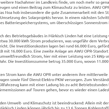
t wei­te­re Nach­ah­mer im Land­kreis finde, um noch mehr so ge­n
eu­gen und einen Bei­trag zum Kli­ma­schutz zu leis­ten. AWU OPR
as Noa hob ins­be­son­de­re die gute Zu­sam­men­ar­beit mit den St
Um­set­zung des So­lar­pro­jekts her­vor. In einem nächs­ten Schrit
ines Bat­te­rie­spei­cher­sys­tems, um über­schüs­si­gen Son­nen­strom 
h des Be­triebs­ge­bäu­des in Mär­kisch Lin­den hat eine Leis­tung
etwa 30.000 kWh Strom pro­du­zie­ren, was un­ge­fähr dem Ver­b
icht. Die In­ves­ti­ti­ons­kos­ten lagen bei rund 66.000 Euro, ge­för
ILB mit 16.000 Euro. Eine zwei­te An­la­ge am AWU OPR-​Standort 
 um­welt­freund­lich Strom, hier mit einer Leis­tung von 25 kWp u
r. Die In­ves­ti­ti­ons­sum­me be­trug 35.000 Euro, wovon 11.000
ten Strom kann die AWU OPR unter an­de­rem ihre mitt­ler­wei­le
st­wa­gen sowie fünf Dienst-​Elektro-PKW ver­sor­gen. Zum Ver­ständ­
 Müll­fahr­zeug kann mit einer La­dung bis zu acht Be­triebs­stun­de
Lärm­emis­sio­nen auf Tou­ren gehen, bevor es wie­der einen La­de­s
ür den Umwelt-​ und Kli­ma­schutz ist be­ein­dru­ckend: Al­lein mit d
in Mär­kisch Lin­den kön­nen jähr­lich bis zu 13,6 Ton­nen Koh­len­stoff­