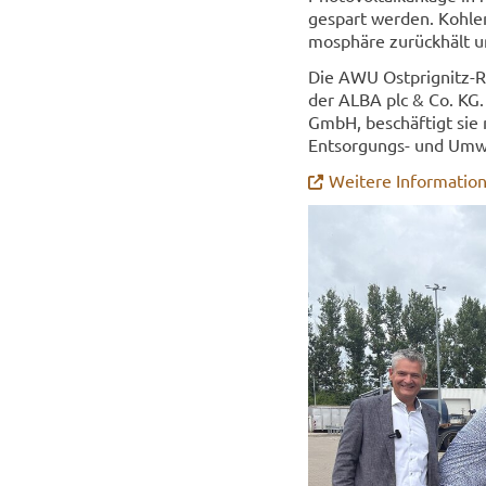
ge­spart wer­den. Koh­len
mo­sphä­re zu­rück­hält 
Die AWU Ostprignitz-​Ru
der ALBA plc & Co. KG. 
GmbH, be­schäf­tigt sie 
Entsorgungs-​ und Um­wel
Wei­te­re In­for­ma­