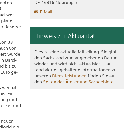
DE-​16816 Neu­rup­pin
ann­ten
-​
E-​Mail
adt­wer­
t plane
in Re­ser­ve
Hin­weis zur Ak­tua­li­tät
 von 33
rauch von
Dies ist eine ak­tu­el­le Mit­tei­lung. Sie gibt
­dert wurde
den Sach­stand zum an­ge­ge­be­nen Datum
in Barsi­
wie­der und wird nicht ak­tua­li­siert. Lau­
nd bis zu
fend ak­tu­ell ge­hal­te­ne In­for­ma­tio­nen zu
 Euro ge­
un­se­ren
Dienst­leis­tun­gen
fin­den Sie auf
den
Sei­ten der Ämter und Sach­ge­bie­te
.
 zwei bat­
nis: Ein
n lang und
te­cker und
er neuen
di­oxid ein­