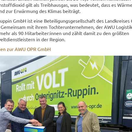
­stoff­di­oxid gilt als Treib­haus­gas, was be­deu­tet, dass es Wärm
und zur Er­wär­mung des Kli­mas bei­trägt.
ppin GmbH ist eine Be­tei­li­gungs­ge­sell­schaft des Land­krei­se
Ge­mein­sam mit ihrem Toch­ter­un­ter­neh­men, der AWU Lo­gis­t
mehr als 90 Mit­ar­bei­ter:innen und zählt damit zu den größ­ten
t­dienst­leis­tern in der Re­gi­on.
tio­nen zur AWU OPR GmbH