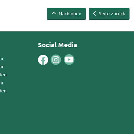
Nach oben
Seite zurück
Social Media
hr
hr
den
hr
den