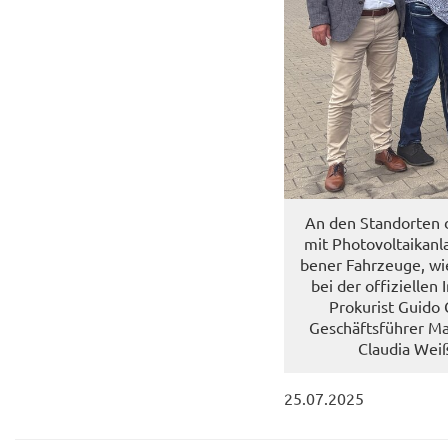
An den Stand­or­ten
mit Pho­to­vol­ta­ik­a
be­ner Fahr­zeu­ge, wi
bei der of­fi­zi­el­l
Prokurist Guido 
Geschäftsführer Mat­
Clau­dia We
25.07.2025