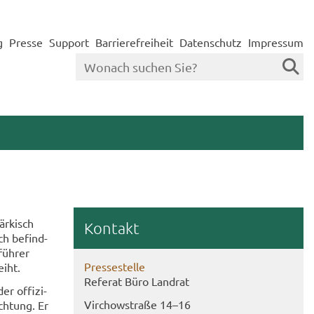
g
Presse
Support
Barrierefreiheit
Datenschutz
Impressum
r­kisch
Kon­takt
ch be­find­
sführer
Pres­se­stel­le
weiht.
Re­fe­rat Büro Land­rat
r of­fi­zi­
Virch­ow­stra­ße 14–16
ich­tung. Er