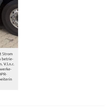
zt Strom
 be­trie­
 V.l.n.r.
twerke-​
OPR-​
beiterin
R