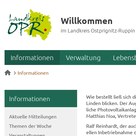
Willkommen
im Landkreis Ostprignitz-Ruppin
Informationen
Verwaltung
Lebens
Informationen
Wie be­stellt ließ sic
In­for­ma­tio­nen
Lin­den bli­cken. Der Au
li­che Pho­to­vol­ta­ik­
Mat­thi­as Noa, Ver­tre­t
Ak­tu­el­le Mit­tei­lun­gen
The­men der Woche
Ralf Rein­hardt, der auc
el­len In­be­trieb­nah­me 
Ver­an­stal­tun­gen