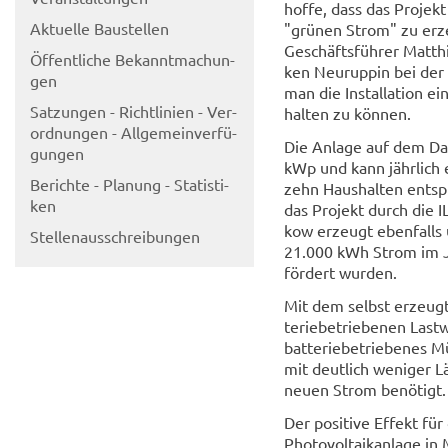
hoffe, dass das Pro­jek
Ak­tu­el­le Bau­stel­len
"grü­nen Strom" zu er­z
Geschäftsführer Mat­thi­
Öf­fent­li­che Be­kannt­ma­chun­
ken Neu­rup­pin bei der 
gen
man die In­stal­la­ti­on e
Sat­zun­gen - Richt­li­ni­en - Ver­
hal­ten zu kön­nen.
ord­nun­gen - All­ge­mein­ver­fü­
Die An­la­ge auf dem Dac
gun­gen
kWp und kann jähr­lich 
Be­rich­te - Pla­nung - Sta­tis­ti­
zehn Haus­hal­ten ent­spr
ken
das Pro­jekt durch die 
kow er­zeugt eben­falls
Stel­len­aus­schrei­bun­gen
21.000 kWh Strom im Jah
för­dert wur­den.
Mit dem selbst er­zeug­
te­rie­be­trie­be­nen La
bat­te­rie­be­trie­be­nes
mit deut­lich we­ni­ger 
neuen Strom be­nö­tigt.
Der po­si­ti­ve Ef­fekt f
Pho­to­vol­ta­ik­an­la­ge 