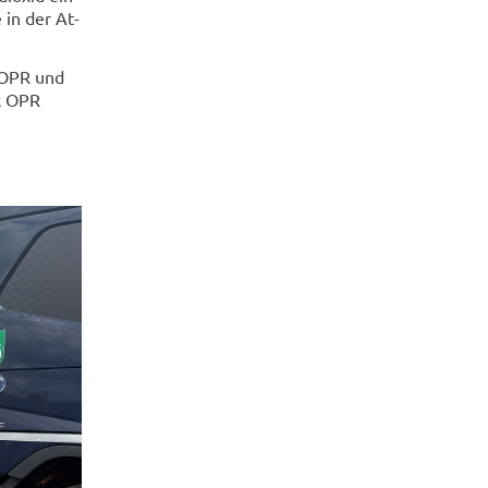
e in der At­
s OPR und
ik OPR