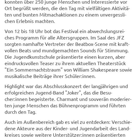
konn­ten über 250 junge Men­schen und In­ter­es­sier­te vor
Ort be­grüßt wer­den, die den Tag mit viel­fäl­ti­gen Ak­ti­vi­tä­
ten und bun­ten Mit­mach­ak­tio­nen zu einem un­ver­gess­li­
chen Er­leb­nis mach­ten.
Von 12 bis 18 Uhr bot das Fes­ti­val ein ab­wechs­lungs­rei­
ches Pro­gramm für alle Al­ters­grup­pen. Im Saal des JFZ
sorg­ten nam­haf­te Ver­tre­ter der Beatbox-​Scene mit kraft­
vol­len Beats und mund­ge­mach­ten Sounds für Stim­mung.
Die Ju­gend­kunst­schu­le prä­sen­tier­te einen kur­zen, aber
ein­drucks­vol­len Teaser zu ihrem ak­tu­el­len Thea­ter­stück
"Ein Som­mer­nachts­traum" von Wil­liam Shake­speare sowie
mu­si­ka­li­sche Bei­trä­ge ihrer Schü­ler:innen.
High­light war das Ab­schluss­kon­zert der lang­jäh­ri­gen und
er­folg­rei­chen Jugend-​Band "Joker", das die Be­su­
cher:innen be­geis­ter­te. Char­mant und sou­ve­rän mo­de­rier­
ten junge Men­schen das Büh­nen­pro­gramm und führ­ten
durch den Tag.
Auch im Au­ßen­be­reich gab es viel zu ent­de­cken: Ver­schie­
de­ne Ak­teu­re aus der Kinder-​ und Ju­gend­ar­beit des Land­
krei­ses sowie wei­te­re Un­ter­stüt­zer:innen prä­sen­tier­ten