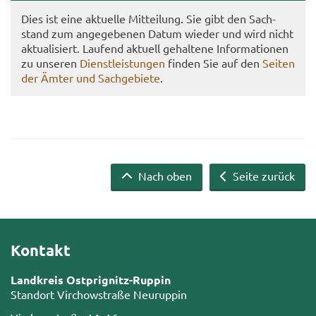
Dies ist eine ak­tu­el­le Mit­tei­lung. Sie gibt den Sach­
stand zum an­ge­ge­be­nen Datum wie­der und wird nicht
ak­tua­li­siert. Lau­fend ak­tu­ell ge­hal­te­ne In­for­ma­tio­nen
zu un­se­ren
Dienst­leis­tun­gen
fin­den Sie auf den
Sei­ten
der Ämter und Sach­ge­bie­te
.
Nach oben
Seite zurück
Kontakt
Landkreis Ostprignitz-Ruppin
Standort Virchowstraße Neuruppin