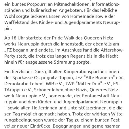
ein bun­tes Pot­pour­ri an Mit­mach­ak­tio­nen, In­for­ma­ti­ons­
stän­den und ku­li­na­ri­schen An­ge­bo­ten. Für das leib­li­che
Wohl sorg­te le­cke­res Essen von Ho­me­ma­de sowie der
Waf­fel­stand des Kinder-​ und Ju­gend­par­la­ments Neu­rup­
pin.
Ab 18 Uhr star­te­te der Pride-​Walk des Quee­ren Netz­
werks Neu­rup­pin durch die In­nen­stadt, der eben­falls am
JFZ be­gann und en­de­te. Im An­schluss fand die Aftershow-​
Party statt, die trotz des lan­gen Re­gens bis in die Nacht
hin­ein für aus­ge­las­se­ne Stim­mung sorg­te.
Ein herz­li­cher Dank gilt allen Ko­ope­ra­ti­ons­part­ner:innen –
der Spar­kas­se Ostprignitz-​Ruppin, JFZ "Alte Braue­rei" e.V.,
De­mo­kra­tie Leben!, WIB e.V., JWP "Mit­ten­Drin" e.V., ES­
TArup­pin e.V., Schö­ner leben ohne Nazis, Quee­res Netz­
werk Neu­rup­pin e.V., ho­me­ma­de, der Fon­ta­ne­stadt Neu­
rup­pin und dem Kinder-​ und Ju­gend­par­la­ment Neu­rup­pin
– sowie allen Hel­fer:innen und Un­ter­stüt­zer:innen, die die­
sen Tag mög­lich ge­macht haben. Trotz der wid­ri­gen Wit­te­
rungs­be­din­gun­gen wurde der Tag zu einem bun­ten Fest
vol­ler neuer Ein­drü­cke, Be­geg­nun­gen und ge­mein­sa­mer