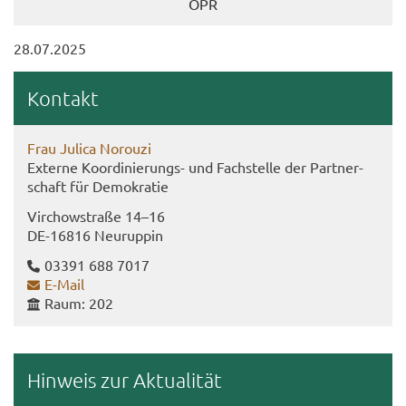
OPR
28.07.2025
Kon­takt
Frau Ju­li­ca No­rou­zi
Ex­ter­ne Koordinierungs-​ und Fach­stel­le der Part­ner­
schaft für De­mo­kra­tie
Virch­ow­stra­ße 14–16
DE-​16816 Neu­rup­pin
03391 688 7017
E-​Mail
Raum: 202
Hin­weis zur Ak­tua­li­tät