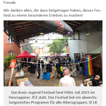
Freu­de.
Wir dan­ken allen, die dazu bei­getra­gen haben, die­ses Fes­
ti­val zu einem be­son­de­ren Er­leb­nis zu ma­chen!
Das Kreis-​Jugend-Festival fand Mitte Juli 2025 im
Neu­rup­pi­ner JFZ statt. Das Fes­ti­val bot ein ab­wechs­
lungs­rei­ches Pro­gramm für alle Al­ters­grup­pen. © LK