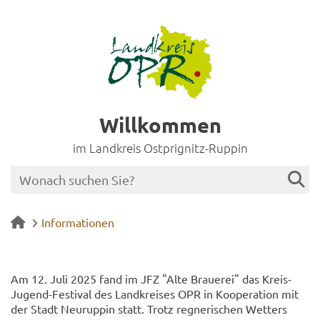
Willkommen
im Landkreis Ostprignitz-Ruppin
Informationen
Am 12. Juli 2025 fand im JFZ "Alte Braue­rei" das Kreis-​
Jugend-Festival des Land­krei­ses OPR in Ko­ope­ra­ti­on mit
der Stadt Neu­rup­pin statt. Trotz reg­ne­ri­schen Wet­ters