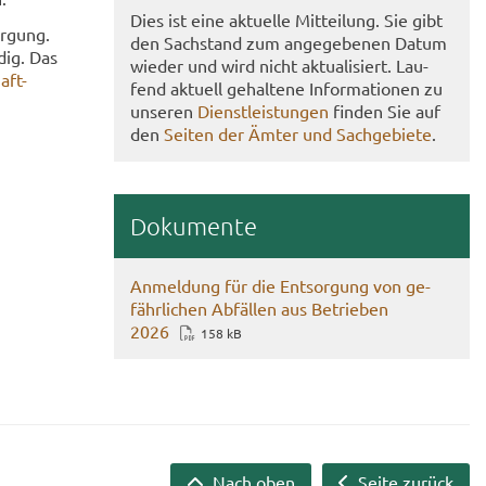
Dies ist eine ak­tu­el­le Mit­tei­lung. Sie gibt
or­gung.
den Sach­stand zum an­ge­ge­be­nen Datum
­dig. Das
wie­der und wird nicht ak­tua­li­siert. Lau­
ft-​
fend ak­tu­ell ge­hal­te­ne In­for­ma­tio­nen zu
un­se­ren
Dienst­leis­tun­gen
fin­den Sie auf
den
Sei­ten der Ämter und Sach­ge­bie­te
.
Do­ku­men­te
An­mel­dung für die Ent­sor­gung von ge­
fähr­li­chen Ab­fäl­len aus Be­trie­ben
2026
158 kB
Nach oben
Seite zurück