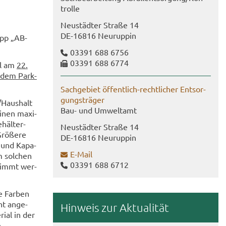
trol­le
Neu­städ­ter Stra­ße 14
DE-​16816 Neu­rup­pin
​App „AB­
03391 688 6756
03391 688 6774
bil am
22.
f dem Park­
Sach­ge­biet öffentlich-​rechtlicher Ent­sor­
gungs­trä­ger
/Haus­halt
Bau- und Um­welt­amt
inen ma­xi­
häl­ter­
Neu­städ­ter Stra­ße 14
Grö­ße­re
DE-​16816 Neu­rup­pin
​ und Ka­pa­
E-​Mail
m sol­chen
03391 688 6712
stimmt wer­
te Far­ben
ht an­ge­
Hin­weis zur Ak­tua­li­tät
i­al in der
.