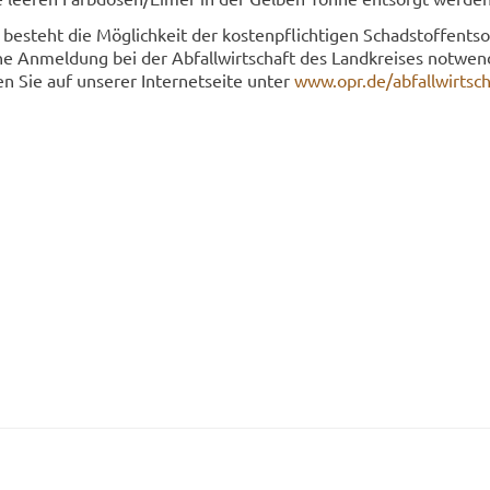
 be­steht die Mög­lich­keit der kos­ten­pflich­ti­gen Schad­stoff­ent­s
i­che An­mel­dung bei der Ab­fall­wirt­schaft des Land­krei­ses not­wen
en Sie auf un­se­rer In­ter­net­sei­te unter
www.opr.de/abfallwirtscha