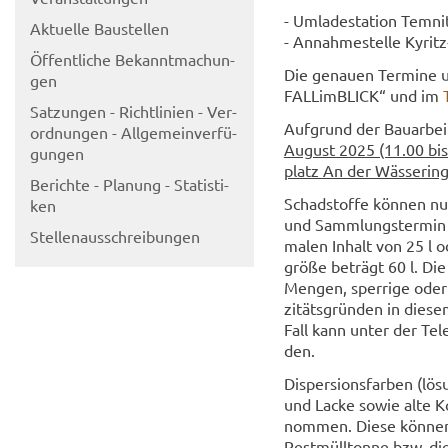
- Um­la­de­sta­ti­on Tem­
Ak­tu­el­le Bau­stel­len
- An­nah­me­stel­le Kyri
Öf­fent­li­che Be­kannt­ma­chun­
Die ge­nau­en Ter­mi­ne u
gen
FALL­im­BLICK“ und im
Sat­zun­gen - Richt­li­ni­en - Ver­
Auf­grund der Bau­ar­bei­
ord­nun­gen - All­ge­mein­ver­fü­
Au­gust 2025 (11.00 bis
gun­gen
platz An der Wäs­se­rin
Be­rich­te - Pla­nung - Sta­tis­ti­
Schad­stof­fe kön­nen nu
ken
und Samm­lungs­ter­min s
Stel­len­aus­schrei­bun­gen
ma­len In­halt von 25 l o
grö­ße be­trägt 60 l. Die 
Men­gen, sper­ri­ge oder 
zi­täts­grün­den in die
Fall kann unter der Te­
den.
Di­sper­si­ons­far­ben (lö­
und Lacke sowie alte Kos
nom­men. Diese kön­nen, w
Rest­müll­ton­ne bzw. di