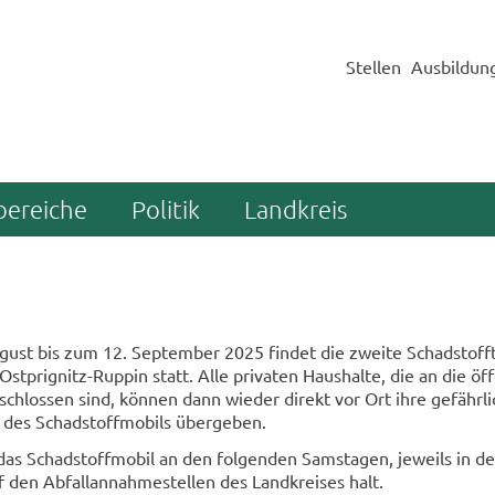
Stellen
Ausbildun
bereiche
Politik
Landkreis
ust bis zum 12. Sep­tem­ber 2025 fin­det die zwei­te Schad­stoff­t
tprignitz-​Ruppin statt. Alle pri­va­ten Haus­hal­te, die an die öf­f
e­schlos­sen sind, kön­nen dann wie­der di­rekt vor Ort ihre ge­fähr­l
er des Schad­stoff­mo­bils über­ge­ben.
as Schad­stoff­mo­bil an den fol­gen­den Sams­ta­gen, je­weils in d
den Ab­fall­an­nah­me­stel­len des Land­krei­ses halt.