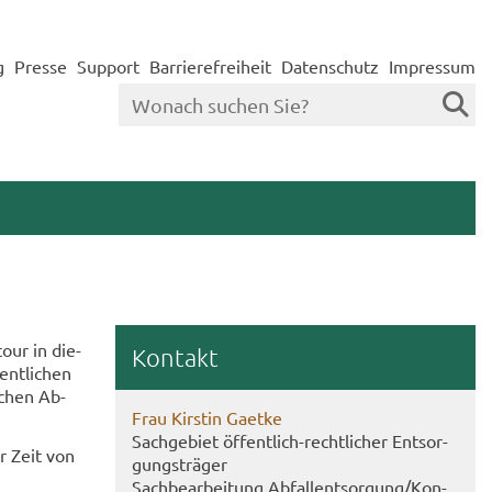
g
Presse
Support
Barrierefreiheit
Datenschutz
Impressum
our in die­
Kon­takt
ent­li­chen
i­chen Ab­
Frau Kirs­tin Ga­et­ke
Sach­ge­biet öffentlich-​rechtlicher Ent­sor­
er Zeit von
gungs­trä­ger
Sach­be­ar­bei­tung Ab­fall­ent­sor­gung/Kon­