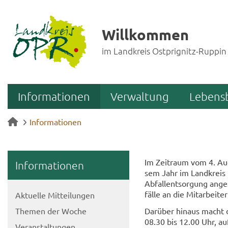
Willkommen
im Landkreis Ostprignitz-Ruppin
Informationen
Verwaltung
Lebens
Informationen
Im Zeit­raum vom 4. Au­g
In­for­ma­tio­nen
sem Jahr im Land­kreis Os
Ab­fall­ent­sor­gung an­g
fäl­le an die Mit­ar­bei­t
Ak­tu­el­le Mit­tei­lun­gen
The­men der Woche
Dar­über hin­aus macht d
08.30 bis 12.00 Uhr, auf 
Ver­an­stal­tun­gen