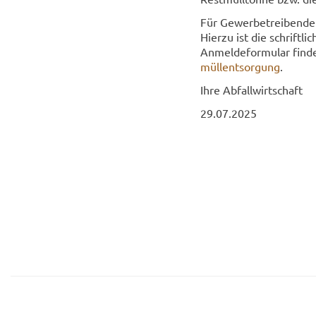
Für Ge­wer­be­trei­ben­de
Hier­zu ist die schrift­l
An­mel­de­for­mu­lar fin­d
müllentsorgung
.
Ihre Ab­fall­wirt­schaft
29.07.2025