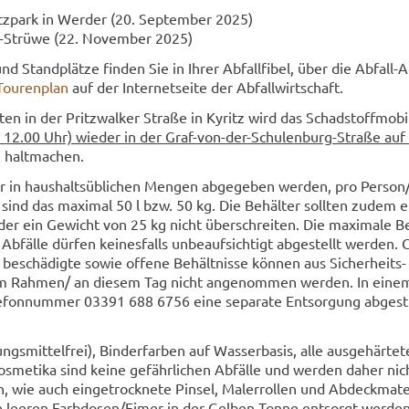
nitz­park in Wer­der (20. Sep­tem­ber 2025)
tz-​Strüwe (22. No­vem­ber 2025)
nd Stand­plät­ze fin­den Sie in Ihrer Ab­fall­fi­bel, über die Abfall-
Tou­ren­plan
auf der In­ter­net­sei­te der Ab­fall­wirt­schaft.
ten in der Pritz­wal­ker Stra­ße in Ky­ritz wird das Schad­stoff­mo­
 12.00 Uhr) wie­der in der Graf-​von-der-Schulenburg-Straße au
g
halt­ma­chen.
r in haus­halts­üb­li­chen Men­gen ab­ge­ge­ben wer­den, pro Per­son
ind das ma­xi­mal 50 l bzw. 50 kg. Die Be­häl­ter soll­ten zudem e
der ein Ge­wicht von 25 kg nicht über­schrei­ten. Die ma­xi­ma­le Be­
Ab­fäl­le dür­fen kei­nes­falls un­be­auf­sich­tigt ab­ge­stellt wer­den. 
be­schä­dig­te sowie of­fe­ne Be­hält­nis­se kön­nen aus Sicherheits-
­sem Rah­men/ an die­sem Tag nicht an­ge­nom­men wer­den. In eine
le­fon­num­mer 03391 688 6756 eine se­pa­ra­te Ent­sor­gung ab­ge­
sungs­mit­tel­frei), Bin­der­far­ben auf Was­ser­ba­sis, alle aus­ge­här­te­
­me­ti­ka sind keine ge­fähr­li­chen Ab­fäl­le und wer­den daher nic
ie auch ein­ge­trock­ne­te Pin­sel, Malerrol­len und Ab­deck­ma­te­r
e lee­ren Farb­do­sen/Eimer in der Gel­ben Tonne ent­sorgt wer­den