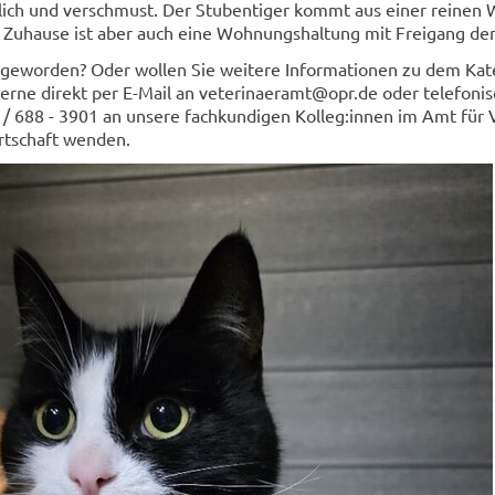
­lich und ver­schmust. Der Stu­ben­ti­ger kommt aus einer rei­nen
 Zu­hau­se ist aber auch eine Woh­nungs­hal­tung mit Frei­gang den
 ge­wor­den? Oder wol­len Sie wei­te­re In­for­ma­tio­nen zu dem Ka
ne di­rekt per E-​Mail an ve­te­ri­na­er­amt@opr.de oder te­le­fo­ni
 688 - 3901 an un­se­re fach­kun­di­gen Kol­leg:innen im Amt für 
rt­schaft wen­den.