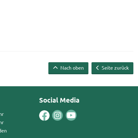
Nach oben
Seite zurück
Social Media
hr
hr
den