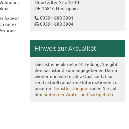
Neu­städ­ter Stra­ße 14
 Woh­nungs­
DE-​16816 Neu­rup­pin
k­bar.
03391 688 3901
ter haben?
03391 688 3904
sch unter
Ver­brau­
Hin­weis zur Ak­tua­li­tät
Dies ist eine ak­tu­el­le Mit­tei­lung. Sie gibt
den Sach­stand zum an­ge­ge­be­nen Datum
wie­der und wird nicht ak­tua­li­siert. Lau­
fend ak­tu­ell ge­hal­te­ne In­for­ma­tio­nen zu
un­se­ren
Dienst­leis­tun­gen
fin­den Sie auf
den
Sei­ten der Ämter und Sach­ge­bie­te
.