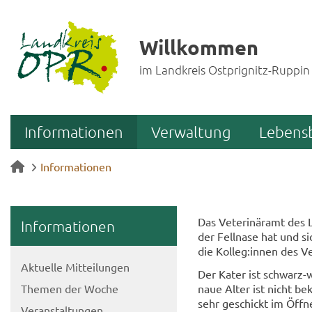
Willkommen
im Landkreis Ostprignitz-Ruppin
Informationen
Verwaltung
Lebens
Informationen
Das Ve­te­ri­när­amt des 
In­for­ma­tio­nen
der Fell­na­se hat und si
die Kol­leg:innen des Ve­
Ak­tu­el­le Mit­tei­lun­gen
Der Kater ist schwarz-​w
The­men der Woche
naue Alter ist nicht be­
sehr ge­schickt im Öff­n
Ver­an­stal­tun­gen