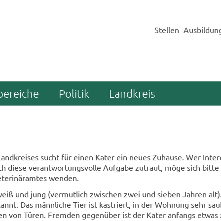
Stellen
Ausbildun
bereiche
Politik
Landkreis
Land­krei­ses sucht für einen Kater ein neues Zu­hau­se. Wer In­ter­
ch diese ver­ant­wor­tungs­vol­le Auf­ga­be zu­traut, möge sich bitte 
te­ri­när­am­tes wen­den.
eiß und jung (ver­mut­lich zwi­schen zwei und sie­ben Jah­ren alt)
kannt. Das männ­li­che Tier ist kas­triert, in der Woh­nung sehr sau
en von Türen. Frem­den ge­gen­über ist der Kater an­fangs etwas z