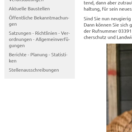
tend, dann aber zu­trau
Ak­tu­el­le Bau­stel­len
hal­tung, für sein neues
Öf­fent­li­che Be­kannt­ma­chun­
Sind Sie nun neu­gie­rig
gen
Dann kön­nen Sie sich ger
der Ruf­num­mer 03391 /
Sat­zun­gen - Richt­li­ni­en - Ver­
cher­schutz und Land­wi
ord­nun­gen - All­ge­mein­ver­fü­
gun­gen
Be­rich­te - Pla­nung - Sta­tis­ti­
ken
Stel­len­aus­schrei­bun­gen