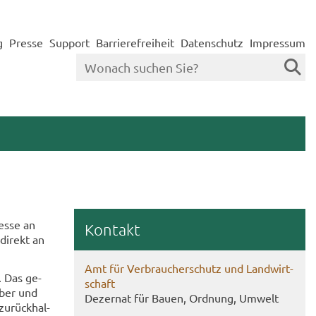
g
Presse
Support
Barrierefreiheit
Datenschutz
Impressum
es­se an
Kon­takt
di­rekt an
Amt für Ver­brau­cher­schutz und Land­wirt­
. Das ge­
schaft
­ber und
De­zer­nat für Bauen, Ord­nung, Um­welt
u­rück­hal­