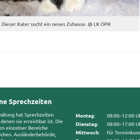
Die­ser Kater sucht ein neues Zu­hau­se. @ LK OPR
ne Sprechzeiten
waltung hat Sprechzeiten
Montag
:
08:00–12:00 U
 denen sie erreichbar ist. Die
Dienstag
:
08:00–17:00 U
en einzelner Bereiche
Mittwoch
:
für Terminkun
chen. Ausländerbehörde,