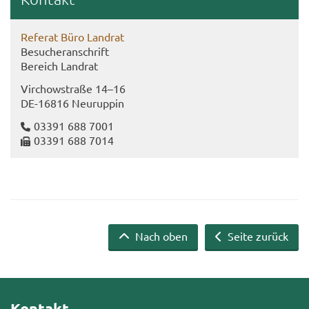
Re­fe­rat Büro Land­rat
Be­su­cher­an­schrift
Be­reich Land­rat
Virch­ow­stra­ße 14–16
DE-​16816 Neu­rup­pin
03391 688 7001
03391 688 7014
Nach oben
Seite zurück
Kontakt