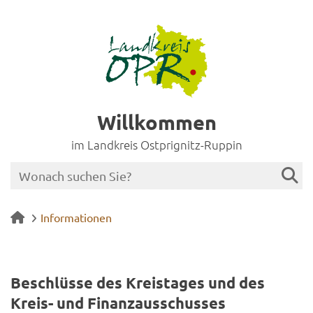
Willkommen
im Landkreis Ostprignitz-Ruppin
Informationen
Be­schlüs­se des Kreis­ta­ges und des
Kreis-​ und Fi­nanz­aus­schus­ses