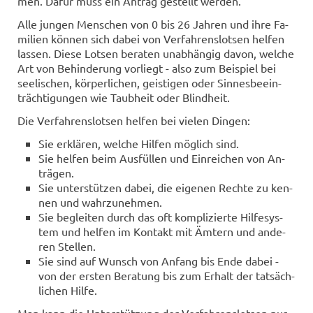
men. Dafür muss ein An­trag ge­stellt wer­den.
Alle jun­gen Men­schen von 0 bis 26 Jah­ren und ihre Fa­
mi­li­en kön­nen sich dabei von Ver­fah­rens­lot­sen hel­fen
las­sen. Diese Lot­sen be­ra­ten un­ab­hän­gig davon, wel­che
Art von Be­hin­de­rung vor­liegt - also zum Bei­spiel bei
see­li­schen, kör­per­li­chen, geis­ti­gen oder Sin­nes­be­ein­
träch­ti­gun­gen wie Taub­heit oder Blind­heit.
Die Ver­fah­rens­lot­sen hel­fen bei vie­len Din­gen:
Sie er­klä­ren, wel­che Hil­fen mög­lich sind.
Sie hel­fen beim Aus­fül­len und Ein­rei­chen von An­
trä­gen.
Sie un­ter­stüt­zen dabei, die ei­ge­nen Rech­te zu ken­
nen und wahr­zu­neh­men.
Sie be­glei­ten durch das oft kom­pli­zier­te Hil­fe­sys­
tem und hel­fen im Kon­takt mit Äm­tern und an­de­
ren Stel­len.
Sie sind auf Wunsch von An­fang bis Ende dabei -
von der ers­ten Be­ra­tung bis zum Er­halt der tat­säch­
li­chen Hilfe.