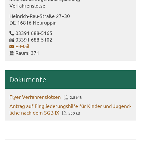
Ver­fah­rens­lot­se
Heinrich-​​Rau-​Straße 27–30
DE-​16816 Neu­rup­pin
03391 688-​5165
03391 688-​5102
E-​Mail
Raum: 371
Do­ku­men­te
Flyer Ver­fah­rens­lot­sen
2.8 MB
An­trag auf Ein­glie­de­rungs­hil­fe für Kin­der und Ju­gend­
li­che nach dem SGB IX
550 kB