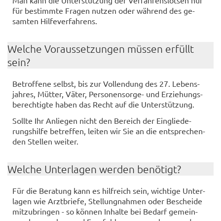
Man kann die Un­ter­stüt­zung der Ver­fah­rens­lot­sen nur
für be­stimm­te Fra­gen nut­zen oder wäh­rend des ge­
sam­ten Hil­fe­ver­fah­rens.
Wel­che Vor­aus­set­zun­gen müs­sen er­füllt
sein?
Be­trof­fe­ne selbst, bis zur Voll­endung des 27. Le­bens­
jah­res, Müt­ter, Väter, Personensorge-​ und Er­zie­hungs­
be­rech­tig­te haben das Recht auf die Un­ter­stüt­zung.
Soll­te Ihr An­lie­gen nicht den Be­reich der Ein­glie­de­
rungs­hil­fe be­tref­fen, lei­ten wir Sie an die ent­spre­chen­
den Stel­len wei­ter.
Wel­che Un­ter­la­gen wer­den be­nö­tigt?
Für die Be­ra­tung kann es hilf­reich sein, wich­ti­ge Un­ter­
la­gen wie Arzt­brie­fe, Stel­lung­nah­men oder Be­schei­de
mit­zu­brin­gen - so kön­nen In­hal­te bei Be­darf ge­mein­