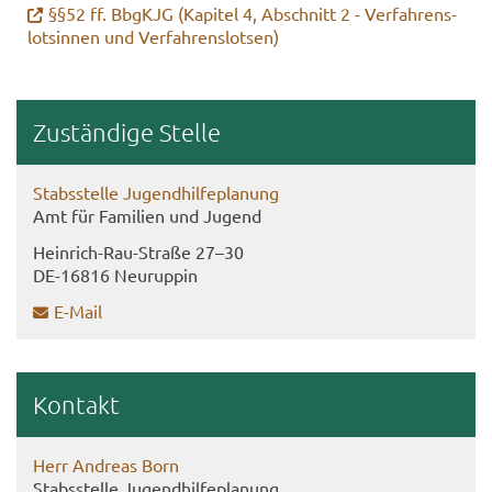
§§52 ff. Bb­g­KJG (Ka­pi­tel 4, Ab­schnitt 2 - Ver­fah­rens­
lot­sin­nen und Ver­fah­rens­lot­sen)
Zu­stän­di­ge Stel­le
Stabs­stel­le Ju­gend­hil­fe­pla­nung
Amt für Fa­mi­li­en und Ju­gend
Heinrich-​Rau-Straße 27–30
DE-​16816 Neu­rup­pin
E-​Mail
Kon­takt
Herr An­dre­as Born
Stabs­stel­le Ju­gend­hil­fe­pla­nung