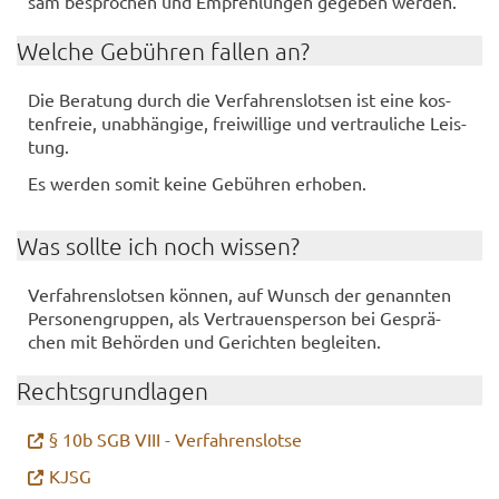
sam be­spro­chen und Emp­feh­lun­gen ge­ge­ben wer­den.
Wel­che Ge­büh­ren fal­len an?
Die Be­ra­tung durch die Ver­fah­rens­lot­sen ist eine kos­
ten­freie, un­ab­hän­gi­ge, frei­wil­li­ge und ver­trau­li­che Leis­
tung.
Es wer­den somit keine Ge­büh­ren er­ho­ben.
Was soll­te ich noch wis­sen?
Ver­fah­rens­lot­sen kön­nen, auf Wunsch der ge­nann­ten
Per­so­nen­grup­pen, als Ver­trau­ens­per­son bei Ge­sprä­
chen mit Be­hör­den und Ge­rich­ten be­glei­ten.
Rechts­grund­la­gen
§ 10b SGB VIII - Ver­fah­rens­lot­se
KJSG