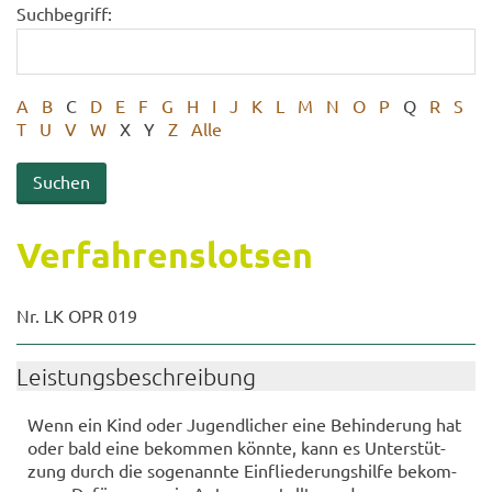
Suchbegriff:
A
B
C
D
E
F
G
H
I
J
K
L
M
N
O
P
Q
R
S
T
U
V
W
X
Y
Z
Alle
Ver­fah­rens­lot­sen
Nr. LK OPR 019
Leis­tungs­be­schrei­bung
Wenn ein Kind oder Ju­gend­li­cher eine Be­hin­de­rung hat
oder bald eine be­kom­men könn­te, kann es Un­ter­stüt­
zung durch die so­ge­nann­te Ein­flie­de­rungs­hil­fe be­kom­