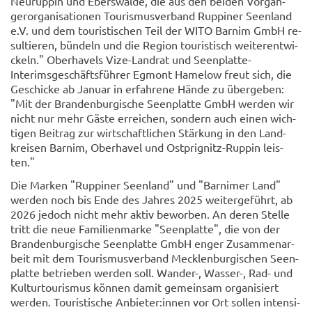
Neu­rup­pin und Ebers­wal­de, die aus den bei­den Vor­gän­
ger­or­ga­ni­sa­tio­nen Tou­ris­mus­ver­band Rup­pi­ner Se­en­land
e.V. und dem tou­ris­ti­schen Teil der WITO Bar­nim GmbH re­
sul­tie­ren, bün­deln und die Re­gi­on tou­ris­tisch wei­ter­ent­wi­
ckeln." Ober­ha­vels Vize-​Landrat und Seenplatte-​
Interimsgeschäftsführer Eg­mont Ha­me­low freut sich, die
Ge­schi­cke ab Ja­nu­ar in er­fah­re­ne Hände zu über­ge­ben:
"Mit der Bran­den­bur­gi­sche Se­en­plat­te GmbH wer­den wir
nicht nur mehr Gäste er­rei­chen, son­dern auch einen wich­
ti­gen Bei­trag zur wirt­schaft­li­chen Stär­kung in den Land­
krei­sen Bar­nim, Ober­ha­vel und Ostprignitz-​Ruppin leis­
ten."
Die Mar­ken "Rup­pi­ner Se­en­land" und "Bar­ni­mer Land"
wer­den noch bis Ende des Jah­res 2025 wei­ter­ge­führt, ab
2026 je­doch nicht mehr aktiv be­wor­ben. An deren Stel­le
tritt die neue Fa­mi­li­en­mar­ke "Se­en­plat­te", die von der
Bran­den­bur­gi­sche Se­en­plat­te GmbH enger Zu­sam­men­ar­
beit mit dem Tou­ris­mus­ver­band Meck­len­bur­gi­schen Se­en­
plat­te be­trie­ben wer­den soll. Wander-​, Wasser-​, Rad- und
Kul­tur­tou­ris­mus kön­nen damit ge­mein­sam or­ga­ni­siert
wer­den. Tou­ris­ti­sche An­bie­ter:innen vor Ort sol­len in­ten­si­