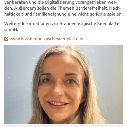
ver be­ra­ten und die Di­gi­ta­li­sie­rung vor­an­ge­trie­ben wer­
den. Au­ßer­dem sol­len die The­men Bar­rie­re­frei­heit, Nach­
hal­tig­keit und Fa­mi­li­en­eig­nung eine wich­ti­ge Rolle spie­len.
Wei­te­re In­for­ma­tio­nen zur Bran­den­bur­gi­sche Se­en­plat­te
GmbH:
www.bran­den­bur­gi­sche­se­en­plat­te.de