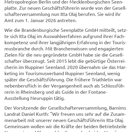
Me­tro­pol­re­gi­on Ber­lin und der Meck­len­bur­gi­schen Se­en­
plat­te. Zur neuen Ge­schäfts­füh­re­rin wurde von der Ge­sell­
schaf­ter­ver­samm­lung nun Itta Olaj be­ru­fen. Sie wird ihr
Amt zum 1. Ja­nu­ar 2026 an­tre­ten.
Wie die Bran­den­bur­gi­sche Se­en­plat­te GmbH mit­teilt, setz­
te sich Itta Olaj im Aus­wahl­ver­fah­ren auf­grund ihrer Fach­
kom­pe­tenz und ihrer lang­jäh­ri­gen Er­fah­rung in der Tou­ris­
mus­bran­che durch. Mit Bran­chen­wis­sen und en­ga­gier­ten
Zie­len für die neu ge­grün­de­te GmbH habe sie die Ge­sell­
schaf­ter über­zeugt. Seit 2015 lebt die ge­bür­ti­ge Ös­ter­rei­
che­rin im Rup­pi­ner Se­en­land. 2020 über­nahm sie das Mar­
ke­ting im Tou­ris­mus­ver­band Rup­pi­ner Se­en­land, wenig
spä­ter die Ge­schäfts­füh­rung. Die frü­he­re Tri­ath­le­tin war
ne­ben­be­ruf­lich in der Ver­gan­gen­heit auch als Schloss­füh­
re­rin in Rheins­berg und als Guide in der Fontane-​
Ausstellung Neu­rup­pin tätig.
Der Vor­sit­zen­de der Ge­sell­schaf­ter­ver­samm­lung, Bar­nims
Land­rat Da­ni­el Kurth: "Wir freu­en uns sehr auf die Zu­sam­
men­ar­beit mit un­se­rer neuen Ge­schäfts­füh­re­rin Itta Olaj.
Ge­mein­sam wol­len wir die Kräf­te der bei­den Be­triebs­tei­le