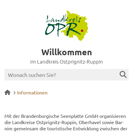
Willkommen
im Landkreis Ostprignitz-Ruppin
Informationen
Mit der Bran­den­bur­gi­sche Se­en­plat­te GmbH or­ga­ni­sie­ren
die Land­krei­se Ostprignitz-​Ruppin, Ober­ha­vel sowie Bar­
nim ge­mein­sam die tou­ris­ti­sche Ent­wick­lung zwi­schen der