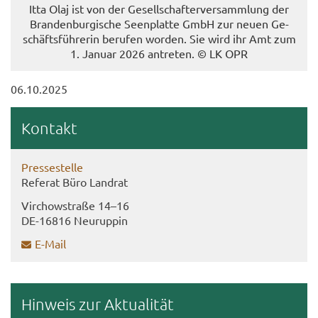
Itta Olaj ist von der Ge­sell­schaf­ter­ver­samm­lung der
Bran­den­bur­gi­sche Se­en­plat­te GmbH zur neuen Ge­
schäfts­füh­re­rin be­ru­fen wor­den. Sie wird ihr Amt zum
1. Ja­nu­ar 2026 an­tre­ten. © LK OPR
06.10.2025
Kon­takt
Pres­se­stel­le
Re­fe­rat Büro Land­rat
Virch­ow­stra­ße 14–16
DE-​16816 Neu­rup­pin
E-​Mail
Hin­weis zur Ak­tua­li­tät