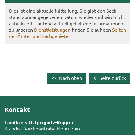
Dies ist eine ak­tu­el­le Mit­tei­lung. Sie gibt den Sach­
stand zum an­ge­ge­be­nen Datum wie­der und wird nicht
ak­tua­li­siert. Lau­fend ak­tu­ell ge­hal­te­ne In­for­ma­tio­nen
zu un­se­ren
Dienst­leis­tun­gen
fin­den Sie auf den
Sei­ten
der Ämter und Sach­ge­bie­te
.
Nach oben
Seite zurück
Kontakt
Landkreis Ostprignitz-Ruppin
Standort Virchowstraße Neuruppin