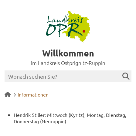
Willkommen
im Landkreis Ostprignitz-Ruppin
Informationen
Hen­drik Stil­ler: Mitt­woch (Ky­ritz); Mon­tag, Diens­tag,
Don­ners­tag (Neu­rup­pin)