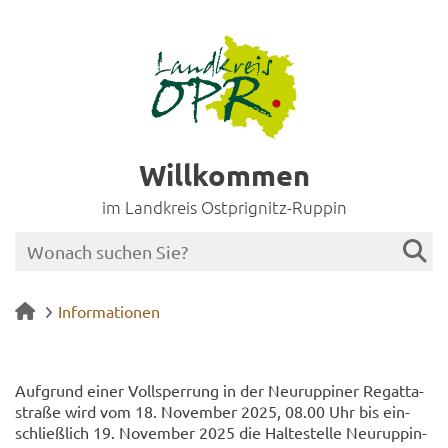
Willkommen
im Landkreis Ostprignitz-Ruppin
Informationen
Auf­grund einer Voll­sper­rung in der Neu­rup­pi­ner Re­gat­ta­
stra­ße wird vom 18. No­vem­ber 2025, 08.00 Uhr bis ein­
schließ­lich 19. No­vem­ber 2025 die Hal­te­stel­le Neuruppin-​