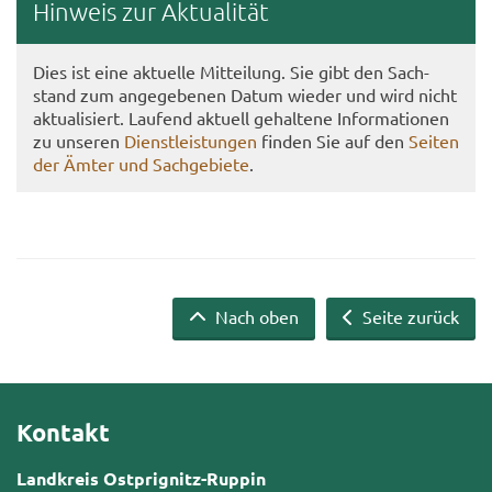
Hin­weis zur Ak­tua­li­tät
Dies ist eine ak­tu­el­le Mit­tei­lung. Sie gibt den Sach­
stand zum an­ge­ge­be­nen Datum wie­der und wird nicht
ak­tua­li­siert. Lau­fend ak­tu­ell ge­hal­te­ne In­for­ma­tio­nen
zu un­se­ren
Dienst­leis­tun­gen
fin­den Sie auf den
Sei­ten
der Ämter und Sach­ge­bie­te
.
Nach oben
Seite zurück
Kontakt
Landkreis Ostprignitz-Ruppin