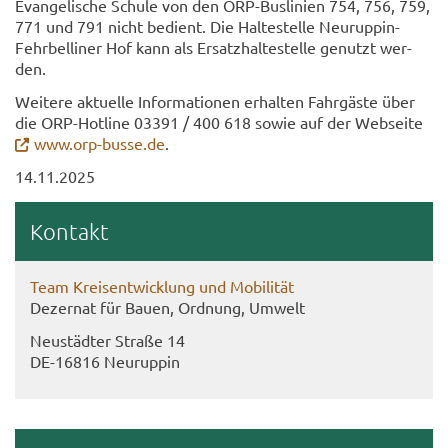
Evangelische Schu­le von den ORP-​Buslinien 754, 756, 759,
771 und 791 nicht be­dient. Die Hal­te­stel­le Neuruppin-​
Fehrbelliner Hof kann als Er­satz­hal­te­stel­le ge­nutzt wer­
den.
Wei­te­re ak­tu­el­le In­for­ma­tio­nen er­hal­ten Fahr­gäs­te über
die ORP-​Hotline 03391 / 400 618 sowie auf der Web­sei­te
www.orp-​busse.de
.
14.11.2025
Kon­takt
Team Kreis­ent­wick­lung und Mo­bi­li­tät
De­zer­nat für Bauen, Ord­nung, Um­welt
Neu­städ­ter Stra­ße 14
DE-​16816 Neu­rup­pin