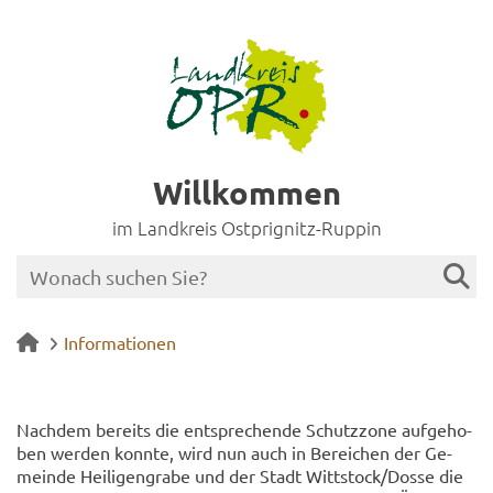
Willkommen
im Landkreis Ostprignitz-Ruppin
Informationen
Nach­dem be­reits die ent­spre­chen­de Schutz­zo­ne auf­ge­ho­
ben wer­den konn­te, wird nun auch in Be­rei­chen der Ge­
mein­de Hei­li­gen­gra­be und der Stadt Witt­stock/Dosse die