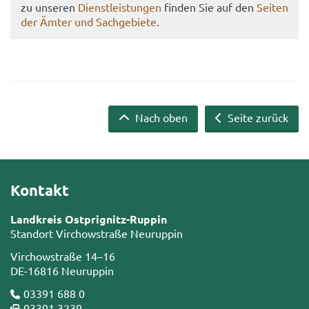
zu un­se­ren
Dienst­leis­tun­gen
fin­den Sie auf den
Sei­ten
der Ämter und Sach­ge­bie­te
.
Nach oben
Seite zurück
Kontakt
Landkreis Ostprignitz-Ruppin
Standort Virchowstraße Neuruppin
Virchowstraße 14–16
DE-16816 Neuruppin
03391 688 0
03391 3239