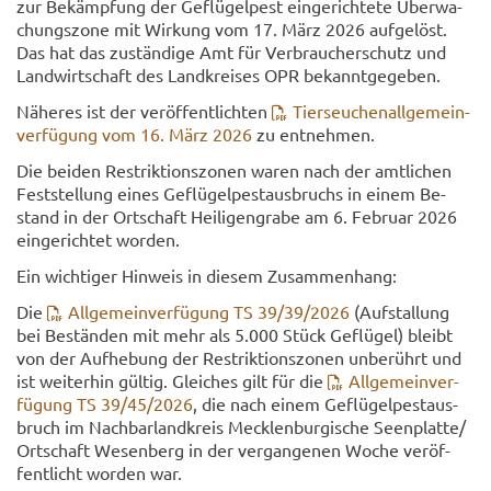
zur Be­kämp­fung der Ge­flü­gel­pest ein­ge­rich­te­te Über­wa­
chungs­zo­ne mit Wir­kung vom 17. März 2026 auf­ge­löst.
Das hat das zu­stän­di­ge Amt für Ver­brau­cher­schutz und
Land­wirt­schaft des Land­krei­ses OPR be­kannt­ge­ge­ben.
Nä­he­res ist der ver­öf­fent­lich­ten
Tier­seu­chen­all­ge­mein­
ver­fü­gung vom 16. März 2026
zu ent­neh­men.
Die bei­den Re­strik­ti­ons­zo­nen waren nach der amt­li­chen
Fest­stel­lung eines Ge­flü­gel­pest­aus­bruchs in einem Be­
stand in der Ort­schaft Hei­li­gen­gra­be am 6. Fe­bru­ar 2026
ein­ge­rich­tet wor­den.
Ein wich­ti­ger Hin­weis in die­sem Zu­sam­men­hang:
Die
All­ge­mein­ver­fü­gung TS 39/39/2026
(Auf­stal­lung
bei Be­stän­den mit mehr als 5.000 Stück Ge­flü­gel) bleibt
von der Auf­he­bung der Re­strik­ti­ons­zo­nen un­be­rührt und
ist wei­ter­hin gül­tig. Glei­ches gilt für die
All­ge­mein­ver­
fü­gung TS 39/45/2026
, die nach einem Ge­flü­gel­pest­aus­
bruch im Nach­bar­land­kreis Meck­len­bur­gi­sche Se­en­plat­te/
Ort­schaft We­sen­berg in der ver­gan­ge­nen Woche ver­öf­
fent­licht wor­den war.