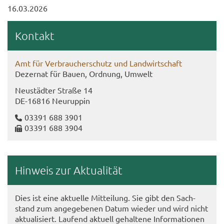
16.03.2026
Kon­takt
Amt für Ver­brau­cher­schutz und Land­wirt­schaft
De­zer­nat für Bauen, Ord­nung, Um­welt
Neu­städ­ter Stra­ße 14
DE-​16816 Neu­rup­pin
03391 688 3901
03391 688 3904
Hin­weis zur Ak­tua­li­tät
Dies ist eine ak­tu­el­le Mit­tei­lung. Sie gibt den Sach­
stand zum an­ge­ge­be­nen Datum wie­der und wird nicht
ak­tua­li­siert. Lau­fend ak­tu­ell ge­hal­te­ne In­for­ma­tio­nen