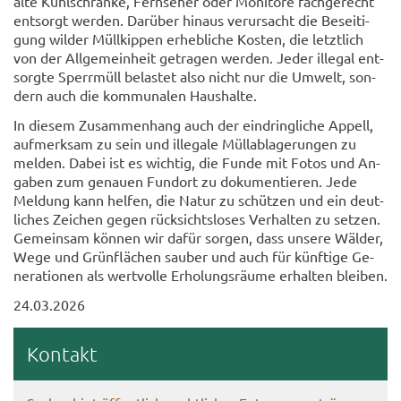
alte Kühl­schrän­ke, Fern­se­her oder Mo­ni­to­re fach­ge­recht
ent­sorgt wer­den. Dar­über hin­aus ver­ur­sacht die Be­sei­ti­
gung wil­der Müll­kip­pen er­heb­li­che Kos­ten, die letzt­lich
von der All­ge­mein­heit ge­tra­gen wer­den. Jeder il­le­gal ent­
sorg­te Sperr­müll be­las­tet also nicht nur die Um­welt, son­
dern auch die kom­mu­na­len Haus­hal­te.
In die­sem Zu­sam­men­hang auch der ein­dring­li­che Ap­pell,
auf­merk­sam zu sein und il­le­ga­le Müll­ab­la­ge­run­gen zu
mel­den. Dabei ist es wich­tig, die Funde mit Fotos und An­
ga­ben zum ge­nau­en Fund­ort zu do­ku­men­tie­ren. Jede
Mel­dung kann hel­fen, die Natur zu schüt­zen und ein deut­
li­ches Zei­chen gegen rück­sichts­lo­ses Ver­hal­ten zu set­zen.
Ge­mein­sam kön­nen wir dafür sor­gen, dass un­se­re Wäl­der,
Wege und Grün­flä­chen sau­ber und auch für künf­ti­ge Ge­
nera­tio­nen als wert­vol­le Er­ho­lungs­räu­me er­hal­ten blei­ben.
24.03.2026
Kon­takt