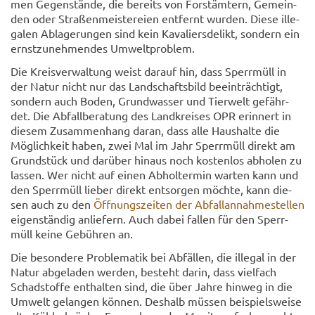
men Ge­gen­stän­de, die be­reits von Forst­äm­tern, Ge­mein­
den oder Stra­ßen­meis­te­rei­en ent­fernt wur­den. Diese il­le­
ga­len Ab­la­ge­run­gen sind kein Ka­va­liers­de­likt, son­dern ein
ernst­zu­neh­men­des Um­welt­pro­blem.
Die Kreis­ver­wal­tung weist dar­auf hin, dass Sperr­müll in
der Natur nicht nur das Land­schafts­bild be­ein­träch­tigt,
son­dern auch Boden, Grund­was­ser und Tier­welt ge­fähr­
det. Die Ab­fall­be­ra­tung des Land­krei­ses OPR er­in­nert in
die­sem Zu­sam­men­hang daran, dass alle Haus­hal­te die
Mög­lich­keit haben, zwei Mal im Jahr Sperr­müll di­rekt am
Grund­stück und dar­über hin­aus noch kos­ten­los ab­ho­len zu
las­sen. Wer nicht auf einen Ab­hol­ter­min war­ten kann und
den Sperr­müll lie­ber di­rekt ent­sor­gen möch­te, kann die­
sen auch zu den
Öff­nungs­zei­ten der Ab­fall­an­nah­me­stel­len
ei­gen­stän­dig an­lie­fern. Auch dabei fal­len für den Sperr­
müll keine Ge­büh­ren an.
Die be­son­de­re Pro­ble­ma­tik bei Ab­fäl­len, die il­le­gal in der
Natur ab­ge­la­den wer­den, be­steht darin, dass viel­fach
Schad­stof­fe ent­hal­ten sind, die über Jahre hin­weg in die
Um­welt ge­lan­gen kön­nen. Des­halb müs­sen bei­spiels­wei­se