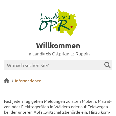
Willkommen
im Landkreis Ostprignitz-Ruppin
Informationen
Fast jeden Tag gehen Mel­dun­gen zu alten Mö­beln, Ma­trat­
zen oder Elek­tro­ge­rä­ten in Wäl­dern oder auf Feld­we­gen
bei der un­te­ren Ab­fall­wirt­schafts­be­hör­de ein. Hinzu kom­