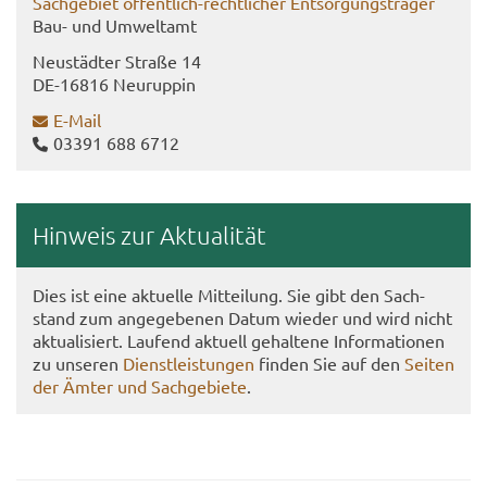
Sach­ge­biet öffentlich-​rechtlicher Ent­sor­gungs­trä­ger
Bau- und Um­welt­amt
Neu­städ­ter Stra­ße 14
DE-​16816 Neu­rup­pin
E-​Mail
03391 688 6712
Hin­weis zur Ak­tua­li­tät
Dies ist eine ak­tu­el­le Mit­tei­lung. Sie gibt den Sach­
stand zum an­ge­ge­be­nen Datum wie­der und wird nicht
ak­tua­li­siert. Lau­fend ak­tu­ell ge­hal­te­ne In­for­ma­tio­nen
zu un­se­ren
Dienst­leis­tun­gen
fin­den Sie auf den
Sei­ten
der Ämter und Sach­ge­bie­te
.