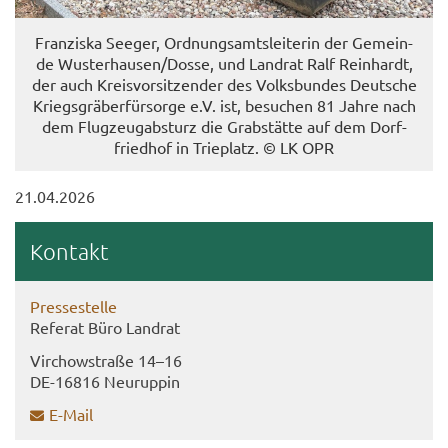
Fran­zis­ka See­ger, Ord­nungs­amts­lei­te­rin der Ge­mein­
de Wus­ter­hau­sen/Dosse, und Land­rat Ralf Rein­hardt,
der auch Kreis­vor­sit­zen­der des Volks­bun­des Deut­sche
Kriegs­grä­ber­für­sor­ge e.V. ist, be­su­chen 81 Jahre nach
dem Flug­zeug­ab­sturz die Grab­stät­te auf dem Dorf­
fried­hof in Trie­platz. © LK OPR
21.04.2026
Kon­takt
Pres­se­stel­le
Re­fe­rat Büro Land­rat
Virch­ow­stra­ße 14–16
DE-​16816 Neu­rup­pin
E-​Mail