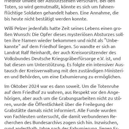
fried­hof un­weit der Ab­sturz­stel­len ver­scharrt. Bei den
Toten, so wird ge­mut­maßt, könn­te es sich um fah­nen­
flüch­ti­ge Sol­da­ten ge­han­delt haben. Eine An­nah­me, die
bis heute nicht be­stä­tigt wer­den konn­te.
Willi Pel­zer je­den­falls hatte Zeit sei­nes Le­bens einen gro­
ßen Wunsch: Die Opfer die­ses mys­te­riö­sen Ab­stur­zes soll­
ten ihre Namen wie­der be­kom­men und nicht als "Un­be­
kann­te" auf dem Fried­hof lie­gen. So wand­te er sich an
Land­rat Ralf Rein­hardt, der auch Kreis­vor­sit­zen­der des
Volks­bun­des Deut­sche Kriegs­grä­ber­für­sor­ge e.V. ist, und
bat die­sen um Un­ter­stüt­zung. Es folg­te ein in­ten­si­ver Aus­
tausch der Kreis­ver­wal­tung mit den zu­stän­di­gen Mi­nis­te­ri­
en und Be­hör­den, um eine Ex­hu­mie­rung zu er­mög­li­chen.
Im Ok­to­ber 2024 war es dann so­weit. Um die To­ten­ru­he
auf dem Fried­hof zu wah­ren, aus Re­spekt vor den An­ge­
hö­ri­gen, aber auch um die Gra­bungs­ar­bei­ten nicht zu stö­
ren, wurde die Öf­fent­lich­keit über die Frei­le­gung der
Grab­stät­te da­mals nicht in­for­miert. Alle Funde wur­den
von Fach­leu­ten un­ter­sucht, die damit ver­bun­de­nen Re­
cher­chen des Bun­des­ar­chivs zogen sich hin. In­zwi­schen,
rund an­dert­halb Jahre nach der Ex­hu­mie­rung, lie­gen Er­