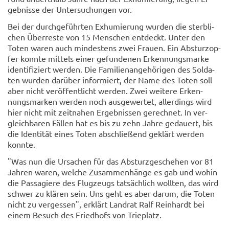
geb­nis­se der Un­ter­su­chun­gen vor.
Bei der durch­ge­führ­ten Ex­hu­mie­rung wur­den die sterb­li­
chen Über­res­te von 15 Men­schen ent­deckt. Unter den
Toten waren auch min­des­tens zwei Frau­en. Ein Ab­sturz­op­
fer konn­te mit­tels einer ge­fun­de­nen Er­ken­nungs­mar­ke
iden­ti­fi­ziert wer­den. Die Fa­mi­li­en­an­ge­hö­ri­gen des Sol­da­
ten wur­den dar­über in­for­miert, der Name des Toten soll
aber nicht ver­öf­fent­licht wer­den. Zwei wei­te­re Er­ken­
nungs­mar­ken wer­den noch aus­ge­wer­tet, al­ler­dings wird
hier nicht mit zeit­na­hen Er­geb­nis­sen ge­rech­net. In ver­
gleich­ba­ren Fäl­len hat es bis zu zehn Jahre ge­dau­ert, bis
die Iden­ti­tät eines Toten ab­schlie­ßend ge­klärt wer­den
konn­te.
"Was nun die Ur­sa­chen für das Ab­sturz­ge­sche­hen vor 81
Jah­ren waren, wel­che Zu­sam­men­hän­ge es gab und wohin
die Pas­sa­gie­re des Flug­zeugs tat­säch­lich woll­ten, das wird
schwer zu klä­ren sein. Uns geht es aber darum, die Toten
nicht zu ver­ges­sen", er­klärt Land­rat Ralf Rein­hardt bei
einem Be­such des Fried­hofs von Trie­platz.