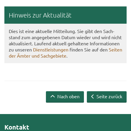
Hin­weis zur Ak­tua­li­tät
Dies ist eine ak­tu­el­le Mit­tei­lung. Sie gibt den Sach­
stand zum an­ge­ge­be­nen Datum wie­der und wird nicht
ak­tua­li­siert. Lau­fend ak­tu­ell ge­hal­te­ne In­for­ma­tio­nen
zu un­se­ren
Dienst­leis­tun­gen
fin­den Sie auf den
Sei­ten
der Ämter und Sach­ge­bie­te
.
Nach oben
Seite zurück
Kontakt