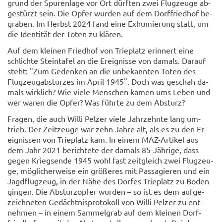
grund der Spu­ren­la­ge vor Ort dürf­ten zwei Flug­zeu­ge ab­
ge­stürzt sein. Die Opfer wur­den auf dem Dorf­fried­hof be­
gra­ben. Im Herbst 2024 fand eine Ex­hu­mie­rung statt, um
die Iden­ti­tät der Toten zu klä­ren.
Auf dem klei­nen Fried­hof von Trie­platz er­in­nert eine
schlich­te Stein­ta­fel an die Er­eig­nis­se von da­mals. Dar­auf
steht: "Zum Ge­den­ken an die un­be­kann­ten Toten des
Flug­zeug­ab­stur­zes im April 1945". Doch was ge­schah da­
mals wirk­lich? Wie viele Men­schen kamen ums Leben und
wer waren die Opfer? Was führ­te zu dem Ab­sturz?
Fra­gen, die auch Willi Pel­zer viele Jahr­zehn­te lang um­
trieb. Der Zeit­zeu­ge war zehn Jahre alt, als es zu den Er­
eig­nis­sen von Trie­platz kam. In einem MAZ-​Artikel aus
dem Jahr 2021 be­rich­te­te der da­mals 85-​Jährige, dass
gegen Kriegs­en­de 1945 wohl fast zeit­gleich zwei Flug­zeu­
ge, mög­li­cher­wei­se ein grö­ße­res mit Pas­sa­gie­ren und ein
Jagd­flug­zeug, in der Nähe des Dor­fes Trie­platz zu Boden
gin­gen. Die Ab­sturz­op­fer wur­den – so ist es dem auf­ge­
zeich­ne­ten Ge­dächt­nis­pro­to­koll von Willi Pel­zer zu ent­
neh­men – in einem Sam­mel­grab auf dem klei­nen Dorf­