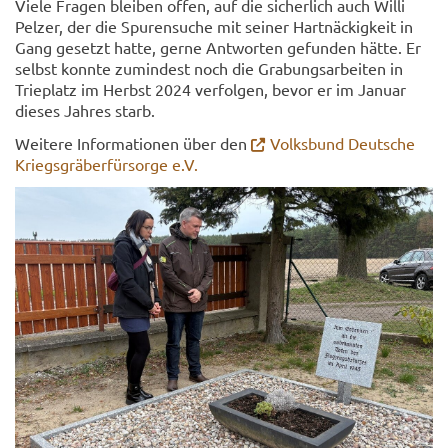
Viele Fra­gen blei­ben offen, auf die si­cher­lich auch Willi
Pel­zer, der die Spu­ren­su­che mit sei­ner Hart­nä­ckig­keit in
Gang ge­setzt hatte, gerne Ant­wor­ten ge­fun­den hätte. Er
selbst konn­te zu­min­dest noch die Gra­bungs­ar­bei­ten in
Trie­platz im Herbst 2024 ver­fol­gen, bevor er im Ja­nu­ar
die­ses Jah­res starb.
Wei­te­re In­for­ma­tio­nen über den
Volks­bund Deut­sche
Kriegs­grä­ber­für­sor­ge e.V.