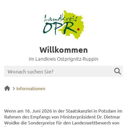
Willkommen
im Landkreis Ostprignitz-Ruppin
Informationen
Wenn am 16. Juni 2026 in der Staats­kanz­lei in Pots­dam im
Rah­men des Emp­fangs von Mi­nis­ter­prä­si­dent Dr. Diet­mar
Wo­id­ke die Son­der­prei­se für den Lan­des­wett­be­werb von