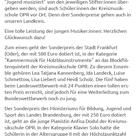
"Ju­gend mu­si­ziert" von den je­wei­li­gen Stif­ter:innen über­
ge­ben wer­den, sind auch Schü­ler:innen der Kreis­mu­sik­
schu­le OPR vor Ort. Denn drei Son­der­prei­se gehen auch in
un­se­ren Land­kreis.
Eine tolle Leis­tung der jun­gen Mu­si­ker:innen: Herz­li­chen
Glück­wunsch dazu!
Zum einen geht der Son­der­preis der Stadt Frank­furt
(Oder), der mit 500 Euro do­tiert ist, in der Ka­te­go­rie
"Kam­mer­mu­sik für Holz­blas­in­stru­men­te" an das Block­flö­
ten­quin­tett der Kreis­mu­sik­schu­le OPR. Zu die­sem En­sem­
ble ge­hö­ren Lea Tat­ja­na Kan­nen­berg, Ida Lan­deck, Luise
Schmet­tow, Lisa Lie­bert und Heidi Scholz. Die fünf haben
beim Lan­des­wett­be­werb mit 24 Punk­ten einen tol­len ers­
ten Preis er­reicht, sind je­doch für eine Wei­ter­lei­tung zum
Bun­des­wett­be­werb noch zu jung.
Der Son­der­preis des Mi­nis­te­ri­ums für Bil­dung, Ju­gend und
Sport des Lan­des Bran­den­burg, der mit 250 Euro do­tiert
ist, geht an die junge Pia­nis­tin An­fi­sa Dodul der Kreis­mu­
sik­schu­le OPR. In der Ka­te­go­rie Kla­vier Solo hatte die
Schü­le­rin in der Al­ters­grup­pe II mit der Höchst­punkt­zahl