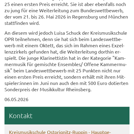
25 einen ers­ten Preis er­reicht. Sie ist aber eben­falls noch
zu jung für eine Wei­ter­lei­tung zum Bun­des­wett­be­werb,
der vom 21. bis 26. Mai 2026 in Re­gens­burg und Mün­chen
statt­fin­den wird.
An die­sem wird je­doch Luisa Schuck der Kreis­mu­sik­schu­le
OPR teil­neh­men, denn sie hat sich beim Lan­des­wett­be­
werb mit einem Ok­tett, das sich im Rah­men eines Ex­zel­
lenz­zir­kels ge­fun­den hat, die Wei­ter­lei­tung dort­hin er­
spielt. Die junge Kla­ri­net­tis­tin hat in der Ka­te­go­rie "Kam­
mer­mu­sik für ge­misch­te En­sem­bles/ Of­fe­ne Kam­mer­mu­
sik" beim Lan­des­wett­be­werb mit 25 Punk­ten nicht nur
einen ers­ten Preis er­reicht, son­dern er­hält mit ihren Mit­
spie­ler:innen im Juni nun auch den mit 500 Euro do­tier­ten
Son­der­preis der Mu­sik­kul­tur Rheins­berg.
06.05.2026
Kon­takt
Kreis­mu­sik­schu­le Ostprignitz-​Ruppin - Haupt­ge­