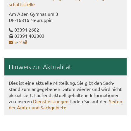
schäfts­stel­le
Am Alten Gym­na­si­um 3
DE-​16816 Neu­rup­pin
03391 2682
03391 402303
E-​Mail
Hin­weis zur Ak­tua­li­tät
Dies ist eine ak­tu­el­le Mit­tei­lung. Sie gibt den Sach­
stand zum an­ge­ge­be­nen Datum wie­der und wird nicht
ak­tua­li­siert. Lau­fend ak­tu­ell ge­hal­te­ne In­for­ma­tio­nen
zu un­se­ren
Dienst­leis­tun­gen
fin­den Sie auf den
Sei­ten
der Ämter und Sach­ge­bie­te
.