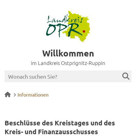
Willkommen
im Landkreis Ostprignitz-Ruppin
Informationen
Be­schlüs­se des Kreis­ta­ges und des
Kreis-​ und Fi­nanz­aus­schus­ses