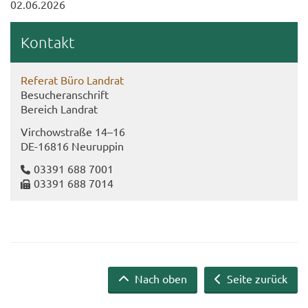
02.06.2026
Kon­takt
Re­fe­rat Büro Land­rat
Be­su­cher­an­schrift
Be­reich Land­rat
Virch­ow­stra­ße 14–16
DE-​16816 Neu­rup­pin
03391 688 7001
03391 688 7014
Nach oben
Seite zurück