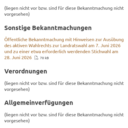
(lie­gen nicht vor bzw. sind für diese Be­kannt­ma­chung nicht
vor­ge­se­hen)
Sons­ti­ge Be­kannt­ma­chun­gen
Öf­fent­li­che Be­kannt­ma­chung mit Hin­wei­sen zur Aus­übung
des ak­ti­ven Wahl­rechts zur Land­rats­wahl am 7. Juni 2026
und zu einer etwa er­for­der­lich wer­den­den Stich­wahl am
28. Juni 2026
70 kB
Ver­ord­nun­gen
(lie­gen nicht vor bzw. sind für diese Be­kannt­ma­chung nicht
vor­ge­se­hen)
All­ge­mein­ver­fü­gun­gen
(lie­gen nicht vor bzw. sind für diese Be­kannt­ma­chung nicht
vor­ge­se­hen)