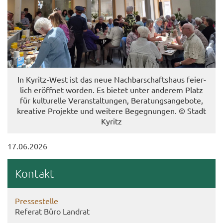
In Kyritz-​West ist das neue Nach­bar­schafts­haus fei­er­
lich er­öff­net wor­den. Es bie­tet unter an­de­rem Platz
für kul­tu­rel­le Ver­an­stal­tun­gen, Be­ra­tungs­an­ge­bo­te,
krea­ti­ve Pro­jek­te und wei­te­re Be­geg­nun­gen. © Stadt
Ky­ritz
17.06.2026
Kon­takt
Pres­se­stel­le
Re­fe­rat Büro Land­rat