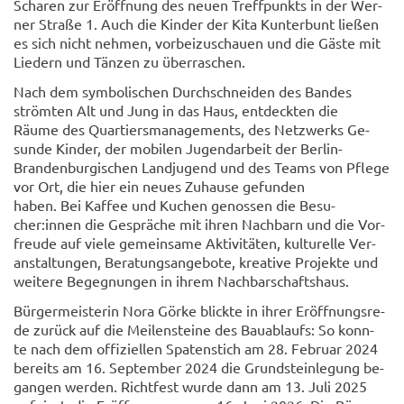
Scha­ren zur Er­öff­nung des neuen Treff­punkts in der Wer­
ner Stra­ße 1. Auch die Kin­der der Kita Kun­ter­bunt lie­ßen
es sich nicht neh­men, vor­bei­zu­schau­en und die Gäste mit
Lie­dern und Tän­zen zu über­ra­schen.
Nach dem sym­bo­li­schen Durch­schnei­den des Ban­des
ström­ten Alt und Jung in das Haus, ent­deck­ten die
Räume des Quar­tiers­ma­nage­ments, des Netz­werks Ge­
sun­de Kin­der, der mo­bi­len Ju­gend­ar­beit der Berlin-​
Brandenburgischen Land­ju­gend und des Teams von Pfle­ge
vor Ort, die hier ein neues Zu­hau­se ge­fun­den
haben. Bei Kaf­fee und Ku­chen ge­nos­sen die Be­su­
cher:innen die Ge­sprä­che mit ihren Nach­barn und die Vor­
freu­de auf viele ge­mein­sa­me Ak­ti­vi­tä­ten, kul­tu­rel­le Ver­
an­stal­tun­gen, Be­ra­tungs­an­ge­bo­te, krea­ti­ve Pro­jek­te und
wei­te­re Be­geg­nun­gen in ihrem Nach­bar­schafts­haus.
Bür­ger­meis­te­rin Nora Görke blick­te in ihrer Er­öff­nungs­re­
de zu­rück auf die Mei­len­stei­ne des Bau­ab­laufs: So konn­
te nach dem of­fi­zi­el­len Spa­ten­stich am 28. Fe­bru­ar 2024
be­reits am 16. Sep­tem­ber 2024 die Grund­stein­le­gung be­
gan­gen wer­den. Richt­fest wurde dann am 13. Juli 2025