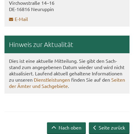
Virch­ow­stra­ße 14–16
DE-​16816 Neu­rup­pin
E-​Mail
Hin­weis zur Ak­tua­li­tät
Dies ist eine ak­tu­el­le Mit­tei­lung. Sie gibt den Sach­
stand zum an­ge­ge­be­nen Datum wie­der und wird nicht
ak­tua­li­siert. Lau­fend ak­tu­ell ge­hal­te­ne In­for­ma­tio­nen
zu un­se­ren
Dienst­leis­tun­gen
fin­den Sie auf den
Sei­ten
der Ämter und Sach­ge­bie­te
.
Nach oben
Seite zurück