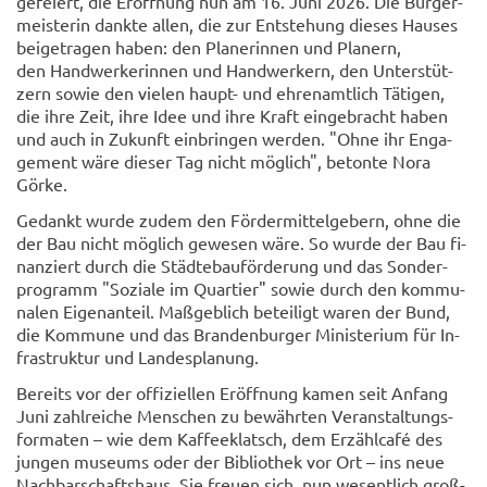
ge­fei­ert, die Er­öff­nung nun am 16. Juni 2026. Die Bür­ger­
meis­te­rin dank­te allen, die zur Ent­ste­hung die­ses Hau­ses
bei­getra­gen haben: den Pla­ne­rin­nen und Pla­nern,
den Hand­wer­ke­rin­nen und Hand­wer­kern, den Un­ter­stüt­
zern sowie den vie­len haupt-​ und eh­ren­amt­lich Tä­ti­gen,
die ihre Zeit, ihre Idee und ihre Kraft ein­ge­bracht haben
und auch in Zu­kunft ein­brin­gen wer­den. "Ohne ihr En­ga­
ge­ment wäre die­ser Tag nicht mög­lich", be­ton­te Nora
Görke.
Ge­dankt wurde zudem den För­der­mit­tel­ge­bern, ohne die
der Bau nicht mög­lich ge­we­sen wäre. So wurde der Bau fi­
nan­ziert durch die Städ­te­bau­för­de­rung und das Son­der­
pro­gramm "So­zia­le im Quar­tier" sowie durch den kom­mu­
na­len Ei­gen­an­teil. Maß­geb­lich be­tei­ligt waren der Bund,
die Kom­mu­ne und das Bran­den­bur­ger Mi­nis­te­ri­um für In­
fra­struk­tur und Lan­des­pla­nung.
Be­reits vor der of­fi­zi­el­len Er­öff­nung kamen seit An­fang
Juni zahl­rei­che Men­schen zu be­währ­ten Ver­an­stal­tungs­
for­ma­ten – wie dem Kaf­fee­klatsch, dem Er­zähl­café des
jun­gen mu­se­ums oder der Bi­blio­thek vor Ort – ins neue
Nach­bar­schafts­haus. Sie freu­en sich, nun we­sent­lich groß­