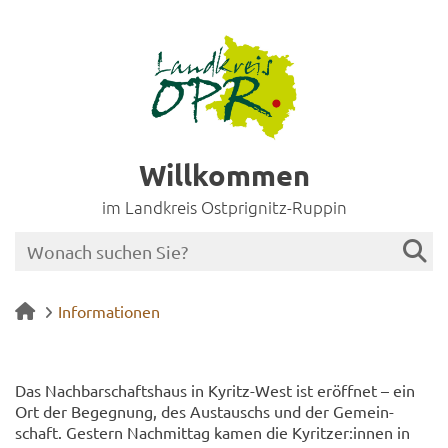
Willkommen
im Landkreis Ostprignitz-Ruppin
Informationen
Das Nach­bar­schafts­haus in Kyritz-​West ist er­öff­net – ein
Ort der Be­geg­nung, des Aus­tauschs und der Ge­mein­
schaft. Ges­tern Nach­mit­tag kamen die Ky­rit­zer:innen in