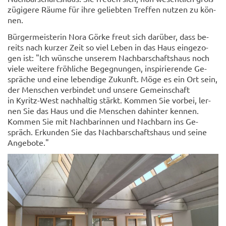
zü­gi­ge­re Räume für ihre ge­lieb­ten Tref­fen nut­zen zu kön­
nen.
Bür­ger­meis­te­rin Nora Görke freut sich dar­über, dass be­
reits nach kur­zer Zeit so viel Leben in das Haus ein­ge­zo­
gen ist: "Ich wün­sche un­se­rem Nach­bar­schafts­haus noch
viele wei­te­re fröh­li­che Be­geg­nun­gen, in­spi­rie­ren­de Ge­
sprä­che und eine le­ben­di­ge Zu­kunft. Möge es ein Ort sein,
der Men­schen ver­bin­det und un­se­re Ge­mein­schaft
in Kyritz-​West nach­hal­tig stärkt. Kom­men Sie vor­bei, ler­
nen Sie das Haus und die Men­schen da­hin­ter ken­nen.
Kom­men Sie mit Nach­ba­rin­nen und Nach­barn ins Ge­
spräch. Er­kun­den Sie das Nach­bar­schafts­haus und seine
An­ge­bo­te."