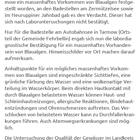
mow ein mas­sen­haf­tes Vor­kom­men von Blau­al­gen fest­ge­
stellt wor­den, an den Ba­de­stel­len am Zer­müt­zel­see sowie
im Neu­rup­pi­ner Jahn­bad gab es den Ver­dacht. Die­ser hat
sich nach La­bor­un­ter­su­chun­gen nicht be­stä­tigt.
Nur für die Ba­de­stel­le am Au­to­bahn­see in Tar­mow (Orts­
teil der Ge­mein­de Fehr­bel­lin) ergab sich nun die la­bor­dia­
gnos­ti­sche Be­stä­ti­gung für ein mas­sen­haf­tes Vor­han­den­
sein von Blau­al­gen. Hin­weis­schil­der vor Ort ma­chen dar­auf
auf­merk­sam.
An­halts­punk­te für ein mög­li­ches mas­sen­haf­tes Vor­kom­
men von Blau­al­gen sind ein­ge­schränk­te Sicht­tie­fen, eine
grün­li­che Fär­bung des Was­ser und eine wol­ken­ar­ti­ge Ver­
tei­lung im Was­ser­kör­per. Beim di­rek­ten Haut­kon­takt mit
durch Blau­al­gen be­las­te­tem Was­ser kön­nen Haut- und
Schleim­haut­rei­zun­gen, all­er­gi­sche Re­ak­tio­nen, Bin­de­haut­
ent­zün­dun­gen und Oh­ren­schmer­zen auf­tre­ten. Das Ver­
schlu­cken von be­las­te­tem Was­ser kann zu Durch­fall­erkran­
kun­gen füh­ren. Auch Atem­wegs­er­kran­kun­gen sind mög­
lich.
Die Un­ter­su­chung der Qua­li­tät der Ge­wäs­ser im Land­kreis