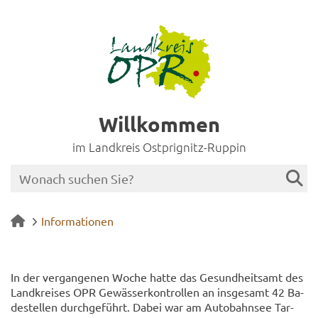
Willkommen
im Landkreis Ostprignitz-Ruppin
Informationen
In der ver­gan­ge­nen Woche hatte das Ge­sund­heits­amt des
Land­krei­ses OPR Ge­wäs­ser­kon­trol­len an ins­ge­samt 42 Ba­
de­stel­len durch­ge­führt. Dabei war am Au­to­bahn­see Tar­