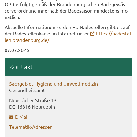
OPR er­folgt gemäß der Bran­den­bur­gi­schen Ba­de­ge­wäs­
ser­ver­ord­nung in­ner­halb der Ba­de­sai­son min­des­tens mo­
nat­lich.
Ak­tu­el­le In­for­ma­tio­nen zu den EU-​Badestellen gibt es auf
der Ba­de­stel­len­kar­te im In­ter­net unter
https://ba­de­stel­
len.bran­den­burg.de/
.
07.07.2026
Kon­takt
Sach­ge­biet Hy­gie­ne und Um­welt­me­di­zin
Ge­sund­heits­amt
Neu­städ­ter Stra­ße 13
DE-​16816 Neu­rup­pin
E-​Mail
Telematik-​Adressen