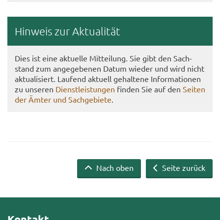
Hin­weis zur Ak­tua­li­tät
Dies ist eine ak­tu­el­le Mit­tei­lung. Sie gibt den Sach­
stand zum an­ge­ge­be­nen Datum wie­der und wird nicht
ak­tua­li­siert. Lau­fend ak­tu­ell ge­hal­te­ne In­for­ma­tio­nen
zu un­se­ren
Dienst­leis­tun­gen
fin­den Sie auf den
Sei­ten
der Ämter und Sach­ge­bie­te
.
Nach oben
Seite zurück
Kontakt