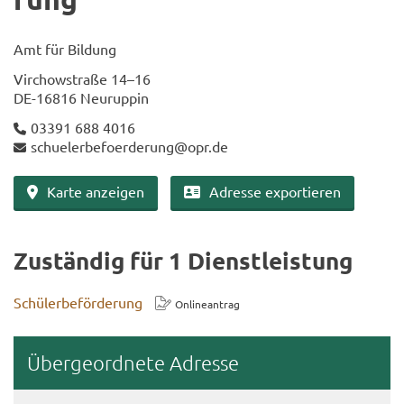
Amt für Bil­dung
Virch­ow­stra­ße 14–16
DE-​16816 Neu­rup­pin
03391 688 4016
schu­e­ler­be­fo­er­de­rung@opr.de
Karte an­zei­gen
Adres­se ex­por­tie­ren
Zu­stän­dig für 1 Dienst­leis­tung
Schü­ler­be­för­de­rung
On­line­an­trag
Über­ge­ord­ne­te Adres­se