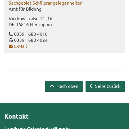
Sach­ge­biet Schü­ler­an­ge­le­gen­hei­ten
Amt für Bil­dung
Virch­ow­stra­ße 14–16
DE-​16816 Neu­rup­pin
03391 688 4016
03391 688 4024
E-​Mail
Nach oben
Seite zurück
Kontakt
Landkreis Ostprignitz-Ruppin