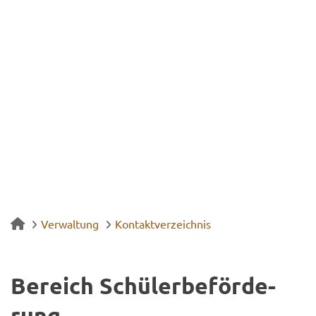
Verwaltung
Kontaktverzeichnis
Be­reich Schü­ler­be­för­de­
rung